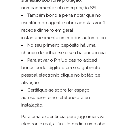
site estão sob forte proteção,
nomeadamente sob encriptação SSL.
Também bono a pena notar que no
escritório do agente sobre apostas você
recebe dinheiro em geral
instantaneamente em modos automático.
No seu primeiro depósito há uma
chance de adherirse o seu balance inicial.
Para ativar o Pin Up casino added
bonus code, digite-o em seu gabinete
pessoal electronic clique no botão de
ativação.
Certifique-se sobre ter espaço
autosuficiente no telefone pra an
instalação.
Para uma experiência para jogo imersiva
electronic real, a Pin-Up dedica uma aba