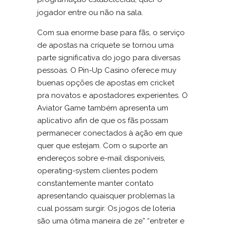
jogador entre ou não na sala.
Com sua enorme base para fãs, o serviço
de apostas na críquete se tornou uma
parte significativa do jogo para diversas
pessoas. O Pin-Up Casino oferece muy
buenas opções de apostas em cricket
pra novatos e apostadores experientes. O
Aviator Game também apresenta um
aplicativo afin de que os fãs possam
permanecer conectados à ação em que
quer que estejam. Com o suporte an
endereços sobre e-mail disponíveis,
operating-system clientes podem
constantemente manter contato
apresentando quaisquer problemas la
cual possam surgir. Os jogos de loteria
são uma ótima maneira de ze” “entreter e