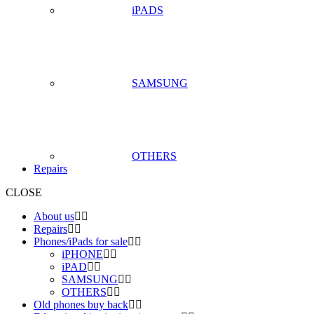
iPADS
SAMSUNG
OTHERS
Repairs
CLOSE
About us
Repairs
Phones/iPads for sale
iPHONE
iPAD
SAMSUNG
OTHERS
Old phones buy back