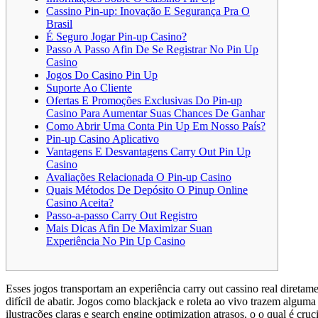
Cassino Pin-up: Inovação E Segurança Pra O
Brasil
É Seguro Jogar Pin-up Casino?
Passo A Passo Afin De Se Registrar No Pin Up
Casino
Jogos Do Casino Pin Up
Suporte Ao Cliente
Ofertas E Promoções Exclusivas Do Pin-up
Casino Para Aumentar Suas Chances De Ganhar
Como Abrir Uma Conta Pin Up Em Nosso País?
Pin-up Casino Aplicativo
Vantagens E Desvantagens Carry Out Pin Up
Casino
Avaliações Relacionada O Pin-up Casino
Quais Métodos De Depósito O Pinup Online
Casino Aceita?
Passo-a-passo Carry Out Registro
Mais Dicas Afin De Maximizar Suan
Experiência No Pin Up Casino
Esses jogos transportam an experiência carry out cassino real diretam
difícil de abatir. Jogos como blackjack e roleta ao vivo trazem algum
ilustrações claras e search engine optimization atrasos, o o qual é cr