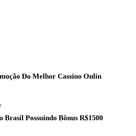
Emoção Do Melhor Cassino Onlin
e
No Brasil Possuindo Bônus R$1500