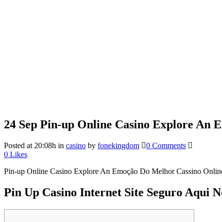
24 Sep
Pin-up Online Casino Explore An 
Posted at 20:08h
in
casino
by
fonekingdom
0 Comments
0
Likes
Pin-up Online Casino Explore An Emoção Do Melhor Cassino Onlin
Pin Up Casino Internet Site Seguro Aqui 