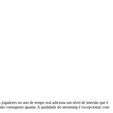
ros jogadores no ano de tempo real adiciona um nível de imersão que é
ne não conseguem igualar. A qualidade do streaming é excepcional, com