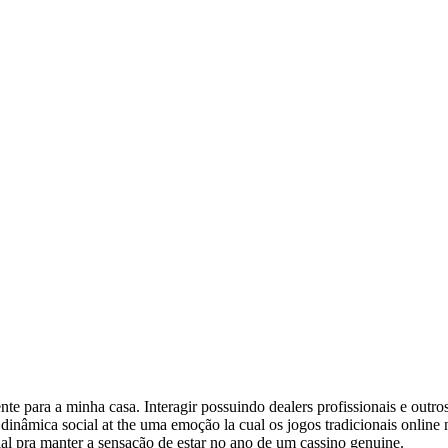
ente para a minha casa. Interagir possuindo dealers profissionais e out
a dinâmica social at the uma emoção la cual os jogos tradicionais onli
ucial pra manter a sensação de estar no ano de um cassino genuine.