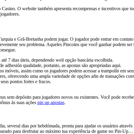
Up Casino. O website também apresenta recompensas e incentivos que t
 jogadores.
 Turquia e Grã-Bretanha podem jogar. O jogador pode entrar em contato e
evemente seu problema. Aqueles Pincoins que você ganhar podem ser t
consegue.
 até 7 dias úteis, dependendo weil opção bancária escolhida.
 adhesión qualidade, portanto, as apostas são apropriadas aqui.
os móveis, assim como os jogadores podem acessar a trampolín em seus 
es, oferecendo uma ampla variedade de opções afin de transações conv
eus pontos fortes e fracos.
s sem depósito para jogadores novos ou existentes. Você pode recebe
 bônus às suas ações
pin up apostas
.
ia, several dias por hebdómada, pronta para ajudar os usuários através 
preparado para desfrutar ao máximo tua experiência de game no Pin-U