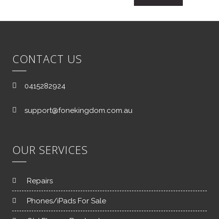
CONTACT US
0415282924
support@fonekingdom.com.au
OUR SERVICES
Repairs
Phones/iPads For Sale