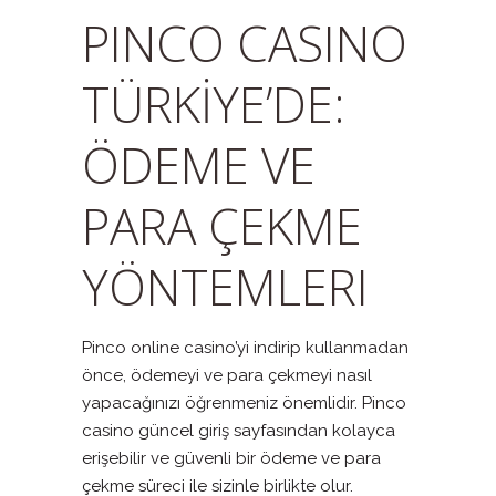
PINCO CASINO
TÜRKİYE’DE:
ÖDEME VE
PARA ÇEKME
YÖNTEMLERI
Pinco online casino’yi indirip kullanmadan
önce, ödemeyi ve para çekmeyi nasıl
yapacağınızı öğrenmeniz önemlidir. Pinco
casino güncel giriş sayfasından kolayca
erişebilir ve güvenli bir ödeme ve para
çekme süreci ile sizinle birlikte olur.