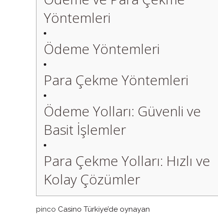
Yöntemleri
Ödeme Yöntemleri
Para Çekme Yöntemleri
Ödeme Yolları: Güvenli ve
Basit İşlemler
Para Çekme Yolları: Hızlı ve
Kolay Çözümler
pinco
Casino Türkiye’de oynayan