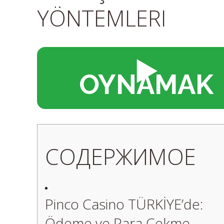
YÖNTEMLERI
▶️
OYNAMAK
СОДЕРЖИМОЕ
Pinco Casino TÜRKİYE’de:
Ödeme ve Para Çekme