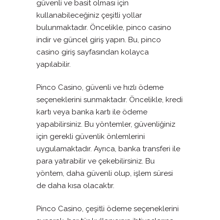
güvenli ve basit olması için
kullanabileceğiniz çeşitli yollar
bulunmaktadır. Öncelikle, pinco casino
indir ve güncel giriş yapın. Bu, pinco
casino giriş sayfasından kolayca
yapılabilir.
Pinco Casino, güvenli ve hızlı ödeme
seçeneklerini sunmaktadır. Öncelikle, kredi
kartı veya banka kartı ile ödeme
yapabilirsiniz. Bu yöntemler, güvenliğiniz
için gerekli güvenlik önlemlerini
uygulamaktadır. Ayrıca, banka transferi ile
para yatırabilir ve çekebilirsiniz. Bu
yöntem, daha güvenli olup, işlem süresi
de daha kısa olacaktır.
Pinco Casino, çeşitli ödeme seçeneklerini