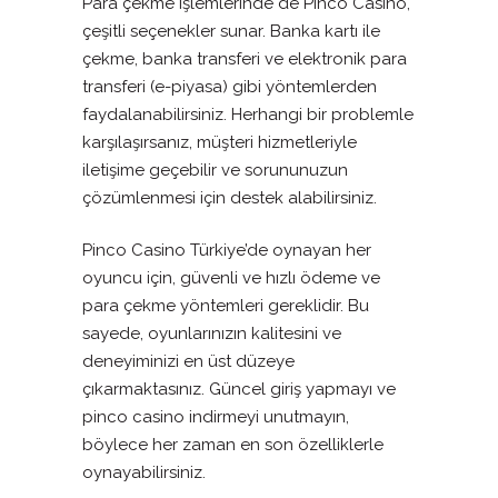
Para çekme işlemlerinde de Pinco Casino,
çeşitli seçenekler sunar. Banka kartı ile
çekme, banka transferi ve elektronik para
transferi (e-piyasa) gibi yöntemlerden
faydalanabilirsiniz. Herhangi bir problemle
karşılaşırsanız, müşteri hizmetleriyle
iletişime geçebilir ve sorununuzun
çözümlenmesi için destek alabilirsiniz.
Pinco Casino Türkiye’de oynayan her
oyuncu için, güvenli ve hızlı ödeme ve
para çekme yöntemleri gereklidir. Bu
sayede, oyunlarınızın kalitesini ve
deneyiminizi en üst düzeye
çıkarmaktasınız. Güncel giriş yapmayı ve
pinco casino indirmeyi unutmayın,
böylece her zaman en son özelliklerle
oynayabilirsiniz.