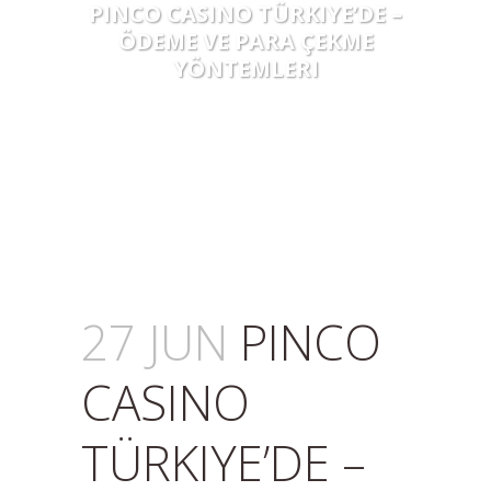
PINCO CASINO TÜRKIYE’DE –
ÖDEME VE PARA ÇEKME
YÖNTEMLERI
27 JUN
PINCO
CASINO
TÜRKIYE’DE –