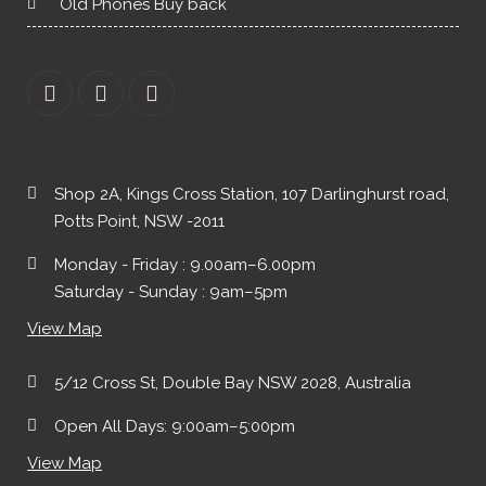
Old Phones Buy back
Shop 2A, Kings Cross Station, 107 Darlinghurst road,
Potts Point, NSW -2011
Monday - Friday : 9.00am–6.00pm
Saturday - Sunday : 9am–5pm
View Map
5/12 Cross St, Double Bay NSW 2028, Australia
Open All Days: 9:00am–5:00pm
View Map