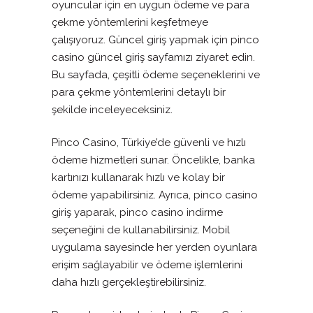
oyuncular için en uygun ödeme ve para
çekme yöntemlerini keşfetmeye
çalışıyoruz. Güncel giriş yapmak için pinco
casino güncel giriş sayfamızı ziyaret edin.
Bu sayfada, çeşitli ödeme seçeneklerini ve
para çekme yöntemlerini detaylı bir
şekilde inceleyeceksiniz.
Pinco Casino, Türkiye’de güvenli ve hızlı
ödeme hizmetleri sunar. Öncelikle, banka
kartınızı kullanarak hızlı ve kolay bir
ödeme yapabilirsiniz. Ayrıca, pinco casino
giriş yaparak, pinco casino indirme
seçeneğini de kullanabilirsiniz. Mobil
uygulama sayesinde her yerden oyunlara
erişim sağlayabilir ve ödeme işlemlerini
daha hızlı gerçekleştirebilirsiniz.