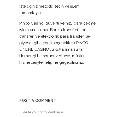
İstediğiniz metodu seçin ve işlemi
tamamlayın.
Pinco Casino, güvenli ve hızlı para çekme
işlemlerini sunar. Banka transferi, kart
transferi ve elektronik para transferi (e-
piyasa) gibi çeşitli seçeneklerlePINCO
ONLINE CASINO’yu kullanıma sunar.
Herhangi bir sorunuz olursa, müşteri
hizmetleriyle iletişime geçebilirsiniz.
POST A COMMENT