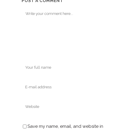
POST A COMMENT
Save my name, email, and website in