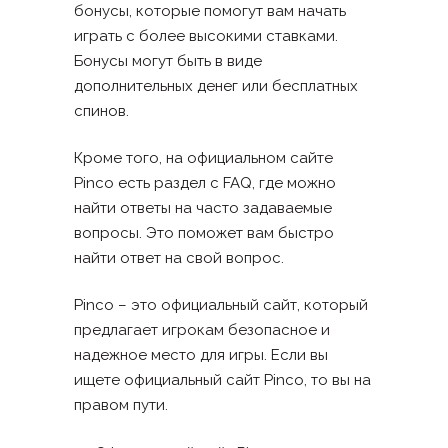
бонусы, которые помогут вам начать
играть с более высокими ставками.
Бонусы могут быть в виде
дополнительных денег или бесплатных
спинов.
Кроме того, на официальном сайте
Pinco есть раздел с FAQ, где можно
найти ответы на часто задаваемые
вопросы. Это поможет вам быстро
найти ответ на свой вопрос.
Pinco – это официальный сайт, который
предлагает игрокам безопасное и
надежное место для игры. Если вы
ищете официальный сайт Pinco, то вы на
правом пути.