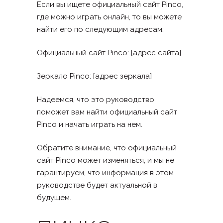
Если вы ищете официальный сайт Pinco,
где можно играть онлайн, то вы можете
найти его по следующим адресам:
Официальный сайт Pinco: [адрес сайта]
Зеркало Pinco: [адрес зеркала]
Надеемся, что это руководство
поможет вам найти официальный сайт
Pinco и начать играть на нем.
Обратите внимание, что официальный
сайт Pinco может изменяться, и мы не
гарантируем, что информация в этом
руководстве будет актуальной в
будущем.