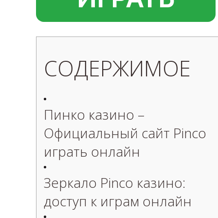
СОДЕРЖИМОЕ
Пинко казино –
Официальный сайт Pinco
играть онлайн
Зеркало Pinco казино:
доступ к играм онлайн