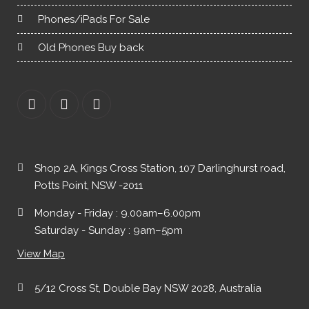
Phones/iPads For Sale
Old Phones Buy back
Shop 2A, Kings Cross Station, 107 Darlinghurst road,
Potts Point, NSW -2011
Monday - Friday : 9.00am–6.00pm
Saturday - Sunday : 9am–5pm
View Map
5/12 Cross St, Double Bay NSW 2028, Australia