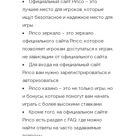
Официальный сайт Pinco – это
лучшее место для игроков, которые
ищут безопасное и надежное место для
игры.
Pinco зеркало – это зеркало
официального сайта Pinco, которое
позволяет игрокам доступаться к играм,
не зависящим от официального сайта.
Для входа на официальный сайт
Pinco вам нужно зарегистрироваться и
авторизоваться.
Pinco казино – это не только игры, но
и бонусы, которые помогут вам начать
играть с более высокими ставками.
Кроме того, на официальном сайте
Pinco есть раздел с FAQ, где можно
найти ответы на часто задаваемые
вопросы.