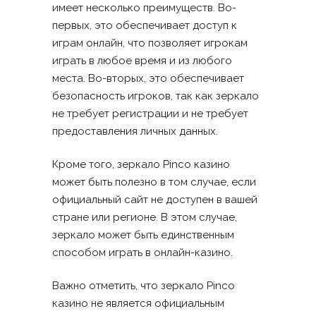
имеет несколько преимуществ. Во-
первых, это обеспечивает доступ к
играм онлайн, что позволяет игрокам
играть в любое время и из любого
места. Во-вторых, это обеспечивает
безопасность игроков, так как зеркало
не требует регистрации и не требует
предоставления личных данных.
Кроме того, зеркало Pinco казино
может быть полезно в том случае, если
официальный сайт не доступен в вашей
стране или регионе. В этом случае,
зеркало может быть единственным
способом играть в онлайн-казино.
Важно отметить, что зеркало Pinco
казино не является официальным