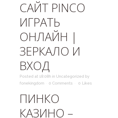
САЙТ PINCO
ИГРАТЬ
ОНЛАЙН |
ЗЕРКАЛО И
ВХОД
Posted at 18:08h
in
Uncategorized
by
fonekingdom
0 Comments
0
Likes
ПИНКО
КАЗИНО –