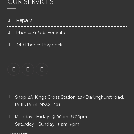
OUR SERVICES
Repairs
Phones/iPads For Sale
Old Phones Buy back
Shop 2A, Kings Cross Station, 107 Darlinghurst road,
Potts Point, NSW -2011
Monday - Friday : 9.00am–6.00pm
Saturday - Sunday : 9am–5pm