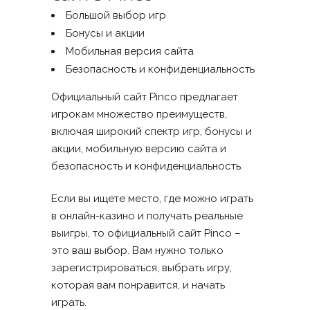
Большой выбор игр
Бонусы и акции
Мобильная версия сайта
Безопасность и конфиденциальность
Официальный сайт Pinco предлагает
игрокам множество преимуществ,
включая широкий спектр игр, бонусы и
акции, мобильную версию сайта и
безопасность и конфиденциальность.
Если вы ищете место, где можно играть
в онлайн-казино и получать реальные
выигры, то официальный сайт Pinco –
это ваш выбор. Вам нужно только
зарегистрироваться, выбрать игру,
которая вам понравится, и начать
играть.