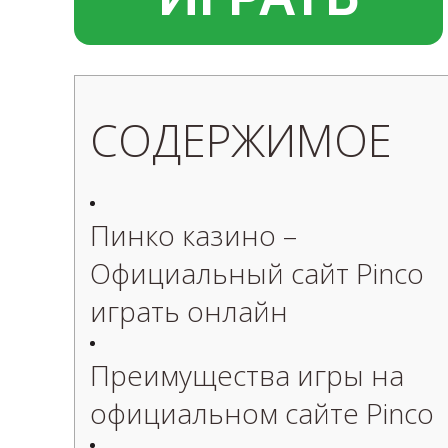
СОДЕРЖИМОЕ
Пинко казино –
Официальный сайт Pinco
играть онлайн
Преимущества игры на
официальном сайте Pinco