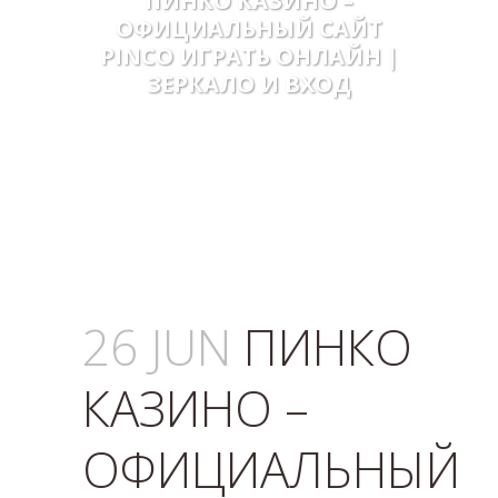
ПИНКО КАЗИНО –
ОФИЦИАЛЬНЫЙ САЙТ
PINCO ИГРАТЬ ОНЛАЙН |
ЗЕРКАЛО И ВХОД
26 JUN
ПИНКО
КАЗИНО –
ОФИЦИАЛЬНЫЙ