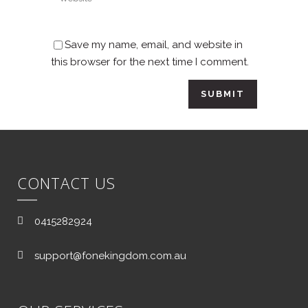
Save my name, email, and website in
this browser for the next time I comment.
CONTACT US
0415282924
support@fonekingdom.com.au