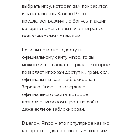
выбрать игру, которая вам понравится,
и начать играть. Казино Pinco
предлагает различные бонусы и акции,
которые помогут вам начать играть с
более высокими ставками.
Если вы не можете доступ к
официальному сайту Pinco, то вы
можете использовать зеркало, которое
позволяет игрокам доступ к играм, если
официальный сайт заблокирован.
Зеркало Pinco – это зеркало
официального сайта, которое
позволяет игрокам играть на сайте,
даже если он заблокирован.
В целом, Pinco – это популярное казино,
которое предлагает игрокам широкий