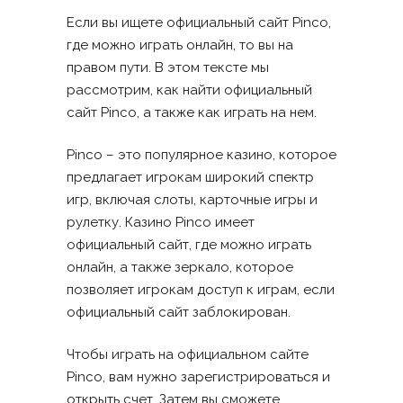
Если вы ищете официальный сайт Pinco,
где можно играть онлайн, то вы на
правом пути. В этом тексте мы
рассмотрим, как найти официальный
сайт Pinco, а также как играть на нем.
Pinco – это популярное казино, которое
предлагает игрокам широкий спектр
игр, включая слоты, карточные игры и
рулетку. Казино Pinco имеет
официальный сайт, где можно играть
онлайн, а также зеркало, которое
позволяет игрокам доступ к играм, если
официальный сайт заблокирован.
Чтобы играть на официальном сайте
Pinco, вам нужно зарегистрироваться и
открыть счет. Затем вы сможете