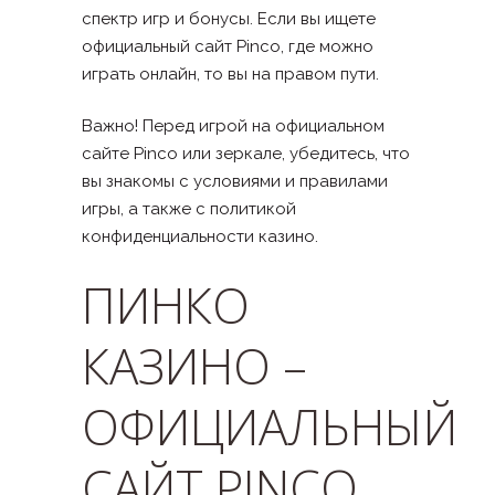
спектр игр и бонусы. Если вы ищете
официальный сайт Pinco, где можно
играть онлайн, то вы на правом пути.
Важно! Перед игрой на официальном
сайте Pinco или зеркале, убедитесь, что
вы знакомы с условиями и правилами
игры, а также с политикой
конфиденциальности казино.
ПИНКО
КАЗИНО –
ОФИЦИАЛЬНЫЙ
САЙТ PINCO