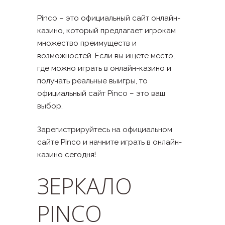
Pinco – это официальный сайт онлайн-
казино, который предлагает игрокам
множество преимуществ и
возможностей. Если вы ищете место,
где можно играть в онлайн-казино и
получать реальные выигры, то
официальный сайт Pinco – это ваш
выбор.
Зарегистрируйтесь на официальном
сайте Pinco и начните играть в онлайн-
казино сегодня!
ЗЕРКАЛО
PINCO