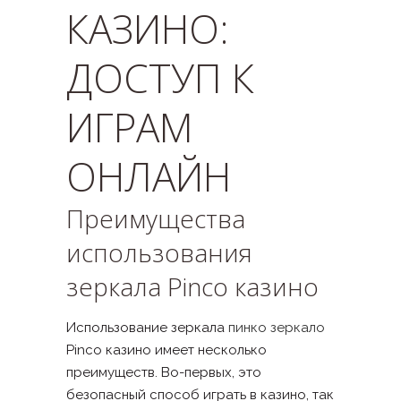
КАЗИНО:
ДОСТУП К
ИГРАМ
ОНЛАЙН
Преимущества
использования
зеркала Pinco казино
Использование зеркала
пинко зеркало
Pinco казино имеет несколько
преимуществ. Во-первых, это
безопасный способ играть в казино, так