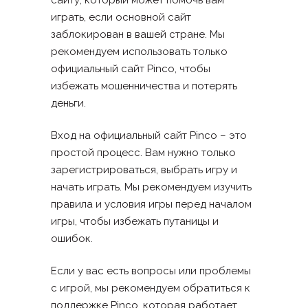
играть, если основной сайт
заблокирован в вашей стране. Мы
рекомендуем использовать только
официальный сайт Pinco, чтобы
избежать мошенничества и потерять
деньги.
Вход на официальный сайт Pinco – это
простой процесс. Вам нужно только
зарегистрироваться, выбрать игру и
начать играть. Мы рекомендуем изучить
правила и условия игры перед началом
игры, чтобы избежать путаницы и
ошибок.
Если у вас есть вопросы или проблемы
с игрой, мы рекомендуем обратиться к
поддержке Pinco, которая работает