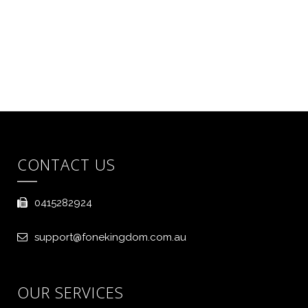
CONTACT US
0415282924
support@fonekingdom.com.au
OUR SERVICES