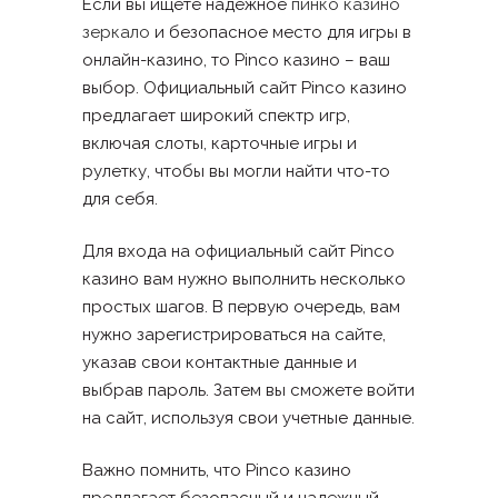
Если вы ищете надежное
пинко казино
зеркало
и безопасное место для игры в
онлайн-казино, то Pinco казино – ваш
выбор. Официальный сайт Pinco казино
предлагает широкий спектр игр,
включая слоты, карточные игры и
рулетку, чтобы вы могли найти что-то
для себя.
Для входа на официальный сайт Pinco
казино вам нужно выполнить несколько
простых шагов. В первую очередь, вам
нужно зарегистрироваться на сайте,
указав свои контактные данные и
выбрав пароль. Затем вы сможете войти
на сайт, используя свои учетные данные.
Важно помнить, что Pinco казино
предлагает безопасный и надежный