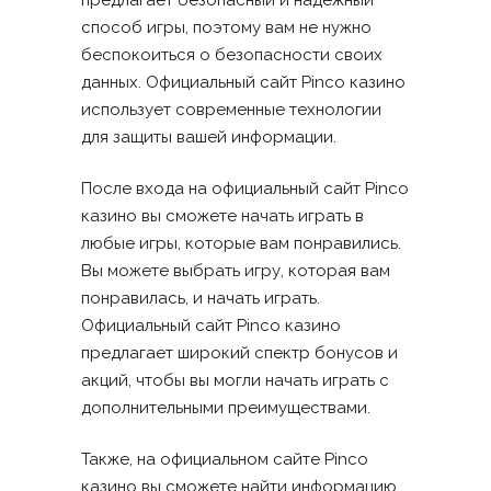
способ игры, поэтому вам не нужно
беспокоиться о безопасности своих
данных. Официальный сайт Pinco казино
использует современные технологии
для защиты вашей информации.
После входа на официальный сайт Pinco
казино вы сможете начать играть в
любые игры, которые вам понравились.
Вы можете выбрать игру, которая вам
понравилась, и начать играть.
Официальный сайт Pinco казино
предлагает широкий спектр бонусов и
акций, чтобы вы могли начать играть с
дополнительными преимуществами.
Также, на официальном сайте Pinco
казино вы сможете найти информацию