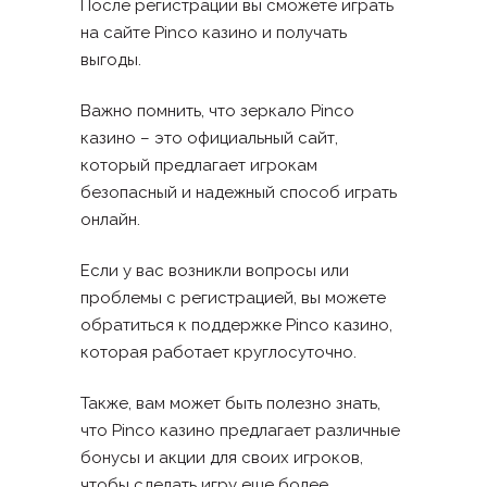
После регистрации вы сможете играть
на сайте Pinco казино и получать
выгоды.
Важно помнить, что зеркало Pinco
казино – это официальный сайт,
который предлагает игрокам
безопасный и надежный способ играть
онлайн.
Если у вас возникли вопросы или
проблемы с регистрацией, вы можете
обратиться к поддержке Pinco казино,
которая работает круглосуточно.
Также, вам может быть полезно знать,
что Pinco казино предлагает различные
бонусы и акции для своих игроков,
чтобы сделать игру еще более