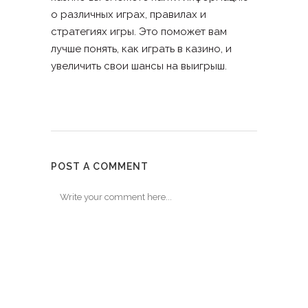
о различных играх, правилах и
стратегиях игры. Это поможет вам
лучше понять, как играть в казино, и
увеличить свои шансы на выигрыш.
POST A COMMENT