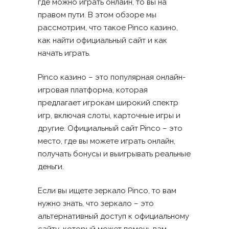
где можно играть онлайн, то вы на
правом пути. В этом обзоре мы
рассмотрим, что такое Pinco казино,
как найти официальный сайт и как
начать играть.
Pinco казино – это популярная онлайн-
игровая платформа, которая
предлагает игрокам широкий спектр
игр, включая слоты, карточные игры и
другие. Официальный сайт Pinco – это
место, где вы можете играть онлайн,
получать бонусы и выигрывать реальные
деньги.
Если вы ищете зеркало Pinco, то вам
нужно знать, что зеркало – это
альтернативный доступ к официальному
сайту, который может помочь вам