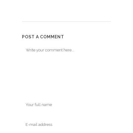
POST A COMMENT