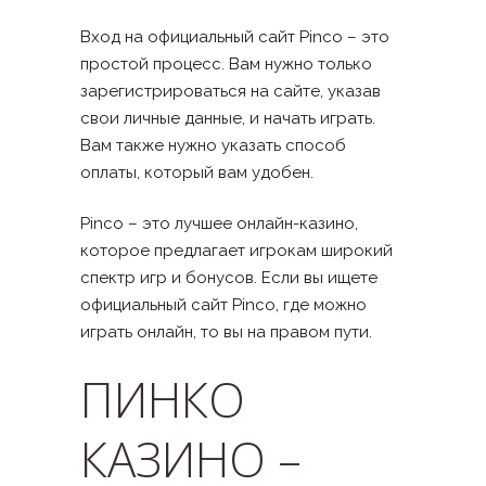
Вход на официальный сайт Pinco – это
простой процесс. Вам нужно только
зарегистрироваться на сайте, указав
свои личные данные, и начать играть.
Вам также нужно указать способ
оплаты, который вам удобен.
Pinco – это лучшее онлайн-казино,
которое предлагает игрокам широкий
спектр игр и бонусов. Если вы ищете
официальный сайт Pinco, где можно
играть онлайн, то вы на правом пути.
ПИНКО
КАЗИНО –