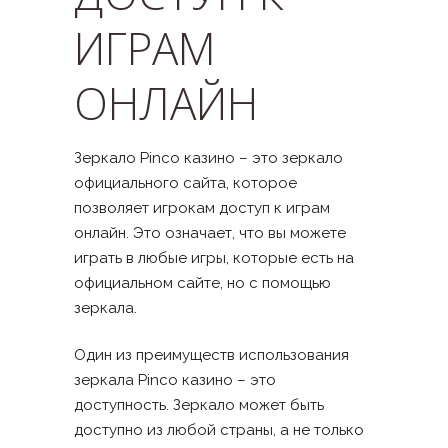
ИГРАМ
ОНЛАЙН
Зеркало Pinco казино – это зеркало
официального сайта, которое
позволяет игрокам доступ к играм
онлайн. Это означает, что вы можете
играть в любые игры, которые есть на
официальном сайте, но с помощью
зеркала.
Один из преимуществ использования
зеркала Pinco казино – это
доступность. Зеркало может быть
доступно из любой страны, а не только