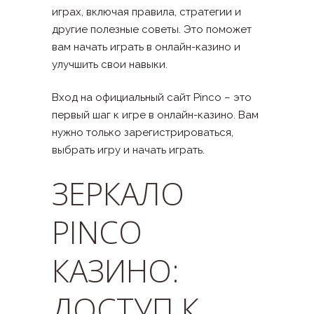
играх, включая правила, стратегии и
другие полезные советы. Это поможет
вам начать играть в онлайн-казино и
улучшить свои навыки.
Вход на официальный сайт Pinco – это
первый шаг к игре в онлайн-казино. Вам
нужно только зарегистрироваться,
выбрать игру и начать играть.
ЗЕРКАЛО
PINCO
КАЗИНО:
ДОСТУП К