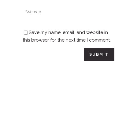
Save my name, email, and website in
this browser for the next time I comment.