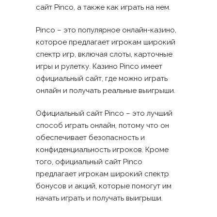
сайт Pinco, а также как играть на нем.
Pinco – это популярное онлайн-казино,
которое предлагает игрокам широкий
спектр игр, включая слоты, карточные
игры и рулетку. Казино Pinco имеет
официальный сайт, где можно играть
онлайн и получать реальные выигрыши.
Официальный сайт Pinco – это лучший
способ играть онлайн, потому что он
обеспечивает безопасность и
конфиденциальность игроков. Кроме
того, официальный сайт Pinco
предлагает игрокам широкий спектр
бонусов и акций, которые помогут им
начать играть и получать выигрыши.