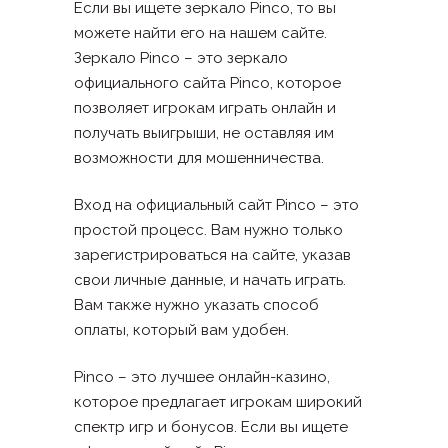
Если вы ищете зеркало Pinco, то вы
можете найти его на нашем сайте.
Зеркало Pinco – это зеркало
официального сайта Pinco, которое
позволяет игрокам играть онлайн и
получать выигрыши, не оставляя им
возможности для мошенничества.
Вход на официальный сайт Pinco – это
простой процесс. Вам нужно только
зарегистрироваться на сайте, указав
свои личные данные, и начать играть.
Вам также нужно указать способ
оплаты, который вам удобен.
Pinco – это лучшее онлайн-казино,
которое предлагает игрокам широкий
спектр игр и бонусов. Если вы ищете