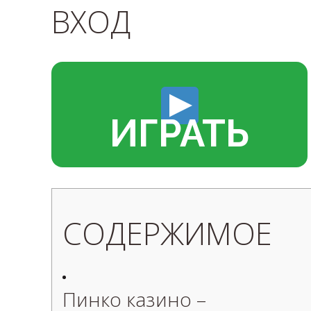
ВХОД
ИГРАТЬ
СОДЕРЖИМОЕ
Пинко казино –