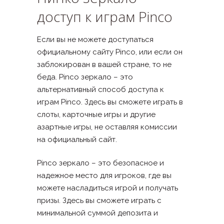
доступ к играм Pinco
Если вы не можете доступаться
официальному сайту Pinco, или если он
заблокирован в вашей стране, то не
беда. Pinco зеркало – это
альтернативный способ доступа к
играм Pinco. Здесь вы сможете играть в
слоты, карточные игры и другие
азартные игры, не оставляя комиссии
на официальный сайт.
Pinco зеркало – это безопасное и
надежное место для игроков, где вы
можете насладиться игрой и получать
призы. Здесь вы сможете играть с
минимальной суммой депозита и