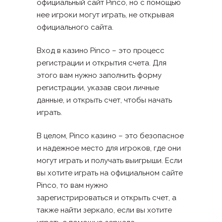
официальный сайт Pinco, но с помощью
нее игроки могут играть, не открывая
официального сайта.
Вход в казино Pinco – это процесс
регистрации и открытия счета. Для
этого вам нужно заполнить форму
регистрации, указав свои личные
данные, и открыть счет, чтобы начать
играть.
В целом, Pinco казино – это безопасное
и надежное место для игроков, где они
могут играть и получать выигрыши. Если
вы хотите играть на официальном сайте
Pinco, то вам нужно
зарегистрироваться и открыть счет, а
также найти зеркало, если вы хотите