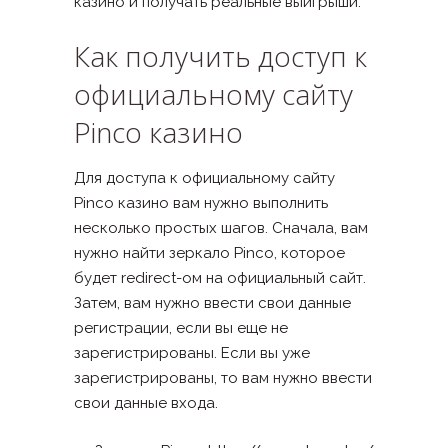
казино и получать реальные выигрыши.
Как получить доступ к
официальному сайту
Pinco казино
Для доступа к официальному сайту
Pinco казино вам нужно выполнить
несколько простых шагов. Сначала, вам
нужно найти зеркало Pinco, которое
будет redirect-ом на официальный сайт.
Затем, вам нужно ввести свои данные
регистрации, если вы еще не
зарегистрированы. Если вы уже
зарегистрированы, то вам нужно ввести
свои данные входа.