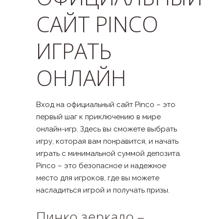
САЙТ PINCO
ИГРАТЬ
ОНЛАЙН
Вход на официальный сайт Pinco – это
первый шаг к приключению в мире
онлайн-игр. Здесь вы сможете выбрать
игру, которая вам понравится, и начать
играть с минимальной суммой депозита.
Pinco – это безопасное и надежное
место для игроков, где вы можете
насладиться игрой и получать призы.
Пинко зеркало –