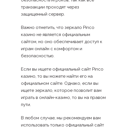
транзакции проходят через
защищенный сервер.
Важно отметить, что зеркало Pinco
казино не является официальным
сайтом, но оно обеспечивает доступ к
играм онлайн с комфортом и
безопасностью.
Если вы ищете официальный сайт Pinco
казино, то вы можете найти его на
официальном сайте. Однако, если вы
ищете зеркало, которое позволит вам
играть в онлайн-казино, то вы на правом
пути.
В любом случае, мы рекомендуем вам
использовать только официальный сайт