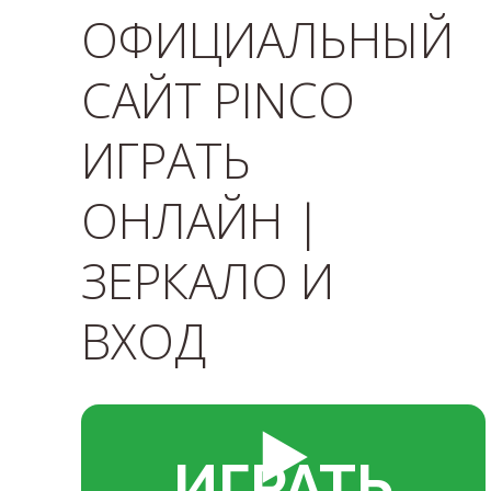
ОФИЦИАЛЬНЫЙ
САЙТ PINCO
ИГРАТЬ
ОНЛАЙН |
ЗЕРКАЛО И
ВХОД
▶️
ИГРАТЬ