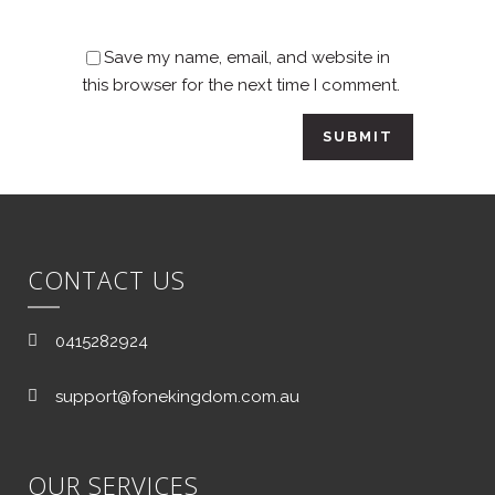
Save my name, email, and website in
this browser for the next time I comment.
CONTACT US
0415282924
support@fonekingdom.com.au
OUR SERVICES