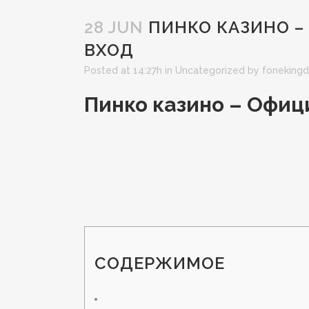
28 JUN
ПИНКО КАЗИНО – 
ВХОД
Posted at 14:27h
in
Uncategorized
by
foneking
Пинко казино – Офици
СОДЕРЖИМОЕ