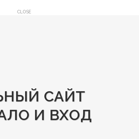
CLOSE
OTHERS
ЬНЫЙ САЙТ
КАЛО И ВХОД