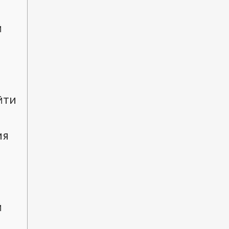
Й
ЙТИ
ИЯ
Й