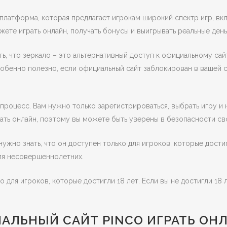
 платформа, которая предлагает игрокам широкий спектр игр, вкл
жете играть онлайн, получать бонусы и выигрывать реальные день
ть, что зеркало – это альтернативный доступ к официальному сай
собенно полезно, если официальный сайт заблокирован в вашей с
процесс. Вам нужно только зарегистрироваться, выбрать игру и н
ать онлайн, поэтому вы можете быть уверены в безопасности св
нужно знать, что он доступен только для игроков, которые достиг
для несовершеннолетних.
 для игроков, которые достигли 18 лет. Если вы не достигли 18 
АЛЬНЫЙ САЙТ PINCO ИГРАТЬ ОН