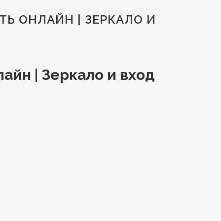
Ь ОНЛАЙН | ЗЕРКАЛО И
айн | Зеркало и вход