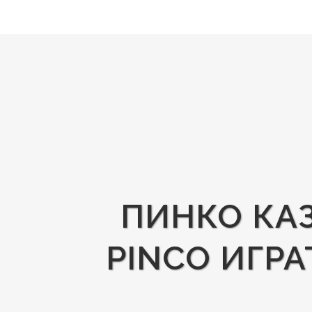
ПИНКО КА
PINCO ИГРА