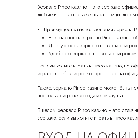
Зеркало Pinco казино – это зеркало официа
любые игры, которые есть на официальном 
Преимущества использования зеркала Pi
Безопасность: зеркало Pinco казино о
Доступность: зеркало позволяет игрок
Удобство: зеркало позволяет игрокам 
Если вы хотите играть в Pinco казино, но о
играть в любые игры, которые есть на офи
Также, зеркало Pinco казино может быть пол
несколько игр, не выходя из аккаунта.
В целом, зеркало Pinco казино – это отли
зеркало, если вы хотите играть в Pinco кази
ВХОД НА ОФИЦ