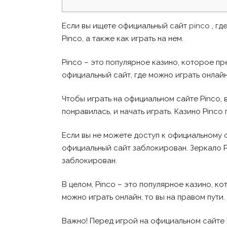
Если вы ищете официальный сайт
pinco
, гд
Pinco, а также как играть на нем.
Pinco – это популярное казино, которое пр
официальный сайт, где можно играть онлайн
Чтобы играть на официальном сайте Pinco, 
понравилась, и начать играть. Казино Pinc
Если вы не можете доступ к официальному с
официальный сайт заблокирован. Зеркало Pi
заблокирован.
В целом, Pinco – это популярное казино, к
можно играть онлайн, то вы на правом пути.
Важно! Перед игрой на официальном сайте P