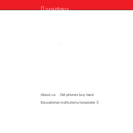
0415282924
Contact Us
About us
Old phones buy back
Educational institutions/corporate