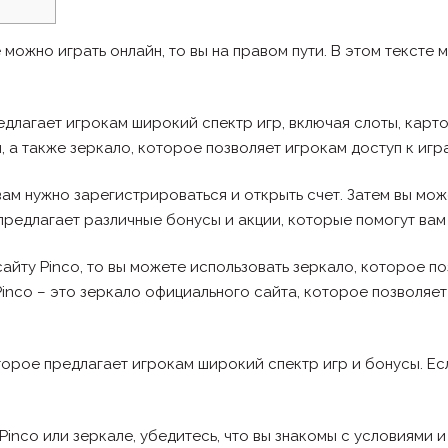
е можно играть онлайн, то вы на правом пути. В этом тексте
едлагает игрокам широкий спектр игр, включая слоты, карто
, а также зеркало, которое позволяет игрокам доступ к иг
вам нужно зарегистрироваться и открыть счет. Затем вы мож
o предлагает различные бонусы и акции, которые помогут вам
айту Pinco, то вы можете использовать зеркало, которое по
nco – это зеркало официального сайта, которое позволяет 
оторое предлагает игрокам широкий спектр игр и бонусы. Ес
inco или зеркале, убедитесь, что вы знакомы с условиями и