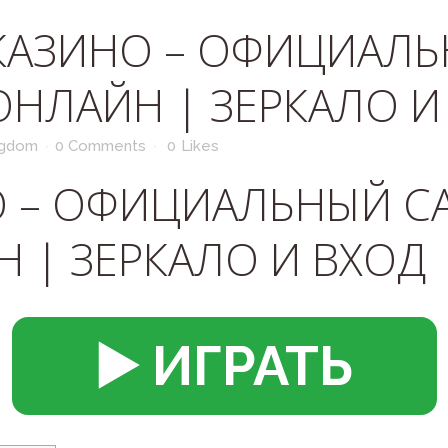
АЗИНО – ОФИЦИАЛЬ
ОНЛАЙН | ЗЕРКАЛО И
ngdom
0 Comments
0
Likes
 – ОФИЦИАЛЬНЫЙ СА
Н | ЗЕРКАЛО И ВХОД
▶️ ИГРАТЬ