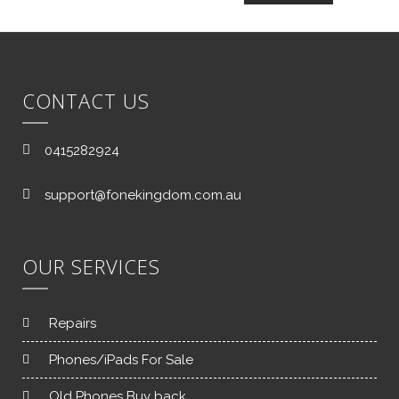
CONTACT US
0415282924
support@fonekingdom.com.au
OUR SERVICES
Repairs
Phones/iPads For Sale
Old Phones Buy back