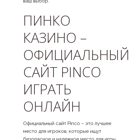
ваш выбор.
ПИНКО
КАЗИНО –
ОФИЦИАЛЬНЫЙ
САЙТ PINCO
ИГРАТЬ
ОНЛАЙН
Официальный сайт Pinco – это лучшее
место для игроков, которые ищут
безопасное и надежное место для игры.