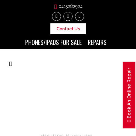
0415282924
Contact Us
PHONES/IPADS FOR SALE
REPAIRS
Book An Online Repair