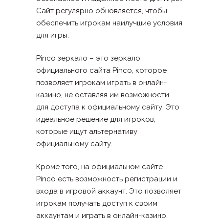
Сайт регулярно обновляется, чтобы
обеспечить игрокам наилучшие условия
для игры.
Pinco зеркало – это зеркало
официального сайта Pinco, которое
позволяет игрокам играть в онлайн-
казино, не оставляя им возможности
для доступа к официальному сайту. Это
идеальное решение для игроков,
которые ищут альтернативу
официальному сайту.
Кроме того, на официальном сайте
Pinco есть возможность регистрации и
входа в игровой аккаунт. Это позволяет
игрокам получать доступ к своим
аккаунтам и играть в онлайн-казино.