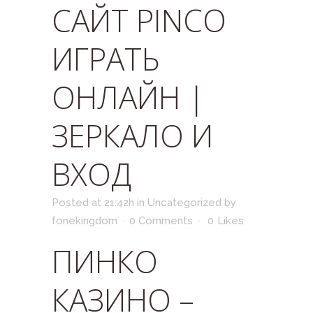
САЙТ PINCO
ИГРАТЬ
ОНЛАЙН |
ЗЕРКАЛО И
ВХОД
Posted at 21:42h
in
Uncategorized
by
fonekingdom
0 Comments
0
Likes
ПИНКО
КАЗИНО –