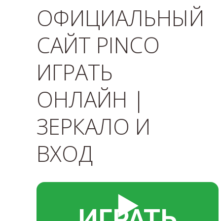
ОФИЦИАЛЬНЫЙ
САЙТ PINCO
ИГРАТЬ
ОНЛАЙН |
ЗЕРКАЛО И
ВХОД
▶️
ИГРАТЬ