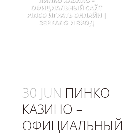
ПИНКО КАЗИНО –
ОФИЦИАЛЬНЫЙ САЙТ
PINCO ИГРАТЬ ОНЛАЙН |
ЗЕРКАЛО И ВХОД
30 JUN
ПИНКО
КАЗИНО –
ОФИЦИАЛЬНЫЙ