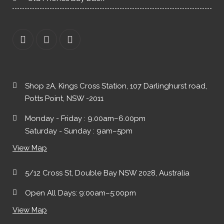
Shop 2A, Kings Cross Station, 107 Darlinghurst road,
Potts Point, NSW -2011
Monday - Friday : 9.00am–6.00pm
Saturday - Sunday : 9am–5pm
View Map
5/12 Cross St, Double Bay NSW 2028, Australia
Open All Days: 9:00am–5:00pm
View Map