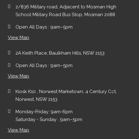
2/836 Military road, Adjacent to Mosman High
School Military Road Bus Stop, Mosman 2088
Open All Days : 9am–5pm
View Map
2A Keith Place, Baulkham Hills, NSW 2153
Open All Days : 9am–5pm
View Map
Kiosk K10 , Norwest Marketown, 4 Century Cct,
Norwest, NSW 2153
Monday-Friday: 9am-6pm
Saturday - Sunday : 9am–5pm
View Map