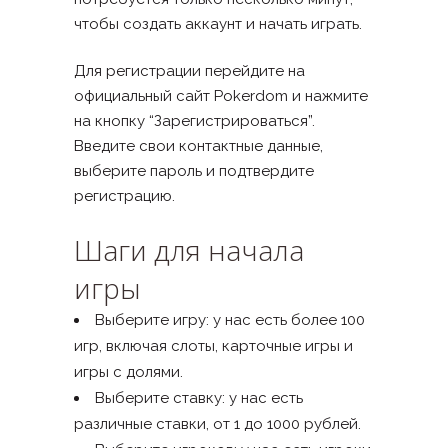
чтобы создать аккаунт и начать играть.
Для регистрации перейдите на
официальный сайт Pokerdom и нажмите
на кнопку “Зарегистрироваться”.
Введите свои контактные данные,
выберите пароль и подтвердите
регистрацию.
Шаги для начала
игры
Выберите игру: у нас есть более 100
игр, включая слоты, карточные игры и
игры с долями.
Выберите ставку: у нас есть
различные ставки, от 1 до 1000 рублей.