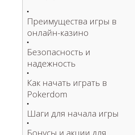
Преимущества игры в
онлайн-казино
Безопасность и
надежность
Как начать играть в
Pokerdom
Шаги для начала игры
Бонусы и акции для