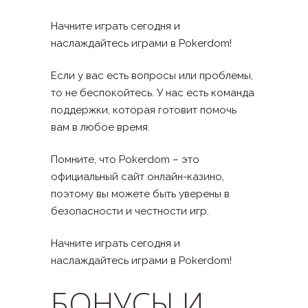
Начните играть сегодня и
наслаждайтесь играми в Pokerdom!
Если у вас есть вопросы или проблемы,
то не беспокойтесь. У нас есть команда
поддержки, которая готовит помочь
вам в любое время.
Помните, что Pokerdom – это
официальный сайт онлайн-казино,
поэтому вы можете быть уверены в
безопасности и честности игр.
Начните играть сегодня и
наслаждайтесь играми в Pokerdom!
БОНУСЫ И