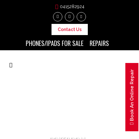
0415282924
Contact Us
PHONES/IPADS FOR SALE
REPAIRS
Book An Online Repair