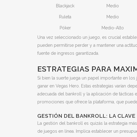
Blackjack
Medio
Ruleta
Medio
Póker
Medio-Alto
Una vez seleccionado un juego, es crucial estable
pueden permitirse perder y a mantener una actitu
fuente de ingresos garantizada.
ESTRATEGIAS PARA MAXIM
Si bien la suerte juega un papel importante en los
ganar en Vegas Hero. Estas estrategias varían dep
adecuada del bankroll y la aplicación de tácticas 
promociones que ofrece la plataforma, que pueden 
GESTIÓN DEL BANKROLL: LA CLAVE 
La gestión del bankroll es quizás la estrategia m
de juegos en línea. Implica establecer un presupu