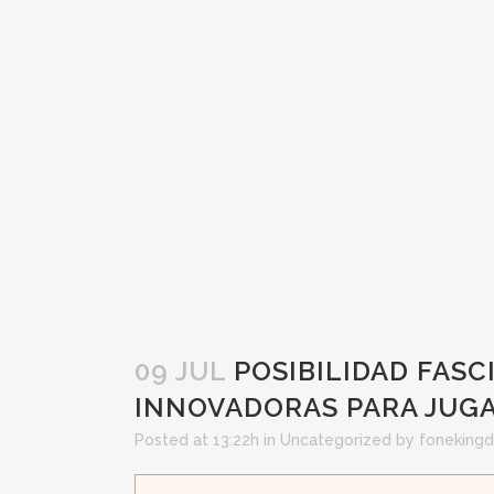
09 JUL
POSIBILIDAD FASC
INNOVADORAS PARA JUG
Posted at 13:22h
in
Uncategorized
by
foneking