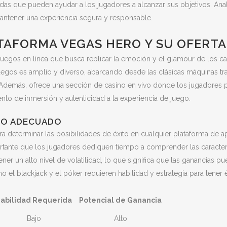
nzadas que pueden ayudar a los jugadores a alcanzar sus objetivos. An
mantener una experiencia segura y responsable.
AFORMA VEGAS HERO Y SU OFERTA
egos en línea que busca replicar la emoción y el glamour de los cas
 juegos es amplio y diverso, abarcando desde las clásicas máquinas
. Además, ofrece una sección de casino en vivo donde los jugadores p
nto de inmersión y autenticidad a la experiencia de juego.
EGO ADECUADO
a determinar las posibilidades de éxito en cualquier plataforma de a
ortante que los jugadores dediquen tiempo a comprender las caracterí
er un alto nivel de volatilidad, lo que significa que las ganancias
 el blackjack y el póker requieren habilidad y estrategia para tener é
abilidad Requerida
Potencial de Ganancia
Bajo
Alto