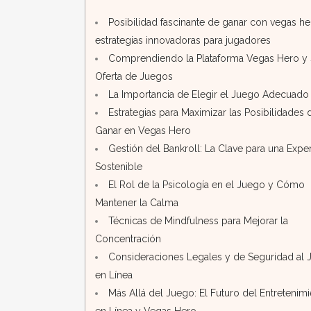
Posibilidad fascinante de ganar con vegas he
estrategias innovadoras para jugadores
Comprendiendo la Plataforma Vegas Hero y 
Oferta de Juegos
La Importancia de Elegir el Juego Adecuado
Estrategias para Maximizar las Posibilidades 
Ganar en Vegas Hero
Gestión del Bankroll: La Clave para una Expe
Sostenible
El Rol de la Psicología en el Juego y Cómo
Mantener la Calma
Técnicas de Mindfulness para Mejorar la
Concentración
Consideraciones Legales y de Seguridad al 
en Línea
Más Allá del Juego: El Futuro del Entretenim