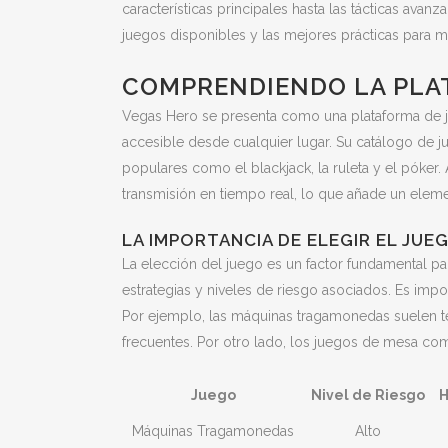
características principales hasta las tácticas ava
juegos disponibles y las mejores prácticas para 
COMPRENDIENDO LA PLAT
Vegas Hero se presenta como una plataforma de ju
accesible desde cualquier lugar. Su catálogo de
populares como el blackjack, la ruleta y el póker
transmisión en tiempo real, lo que añade un eleme
LA IMPORTANCIA DE ELEGIR EL JU
La elección del juego es un factor fundamental par
estrategias y niveles de riesgo asociados. Es imp
Por ejemplo, las máquinas tragamonedas suelen ten
frecuentes. Por otro lado, los juegos de mesa como
Juego
Nivel de Riesgo
H
Máquinas Tragamonedas
Alto