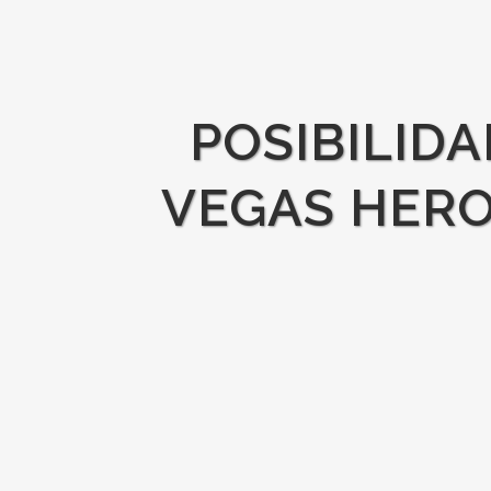
POSIBILID
VEGAS HERO