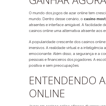
GANHAR AGOR
O mundo dos jogos de azar online tem cresc
mundo. Dentro desse cenário, o
casino mos
atraentes e interface amigável. A facilidade 
casinos online uma alternativa atraente aos es
A popularidade crescente dos casinos online
imersivos. A realidade virtual e a inteligênci
emocionante. Além disso, a segurança e a co
pessoais e financeiros dos jogadores. A esc
positiva e sem preocupações.
ENTENDENDO AS
ONLINE