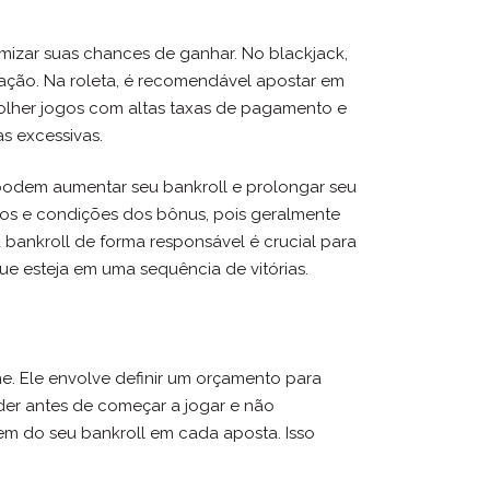
mizar suas chances de ganhar. No blackjack,
tuação. Na roleta, é recomendável apostar em
olher jogos com altas taxas de pagamento e
s excessivas.
 podem aumentar seu bankroll e prolongar seu
mos e condições dos bônus, pois geralmente
 bankroll de forma responsável é crucial para
ue esteja em uma sequência de vitórias.
e. Ele envolve definir um orçamento para
der antes de começar a jogar e não
em do seu bankroll em cada aposta. Isso