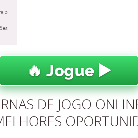
ra o
ções
🔥 Jogue ▶️
RNAS DE JOGO ONLIN
 MELHORES OPORTUNI