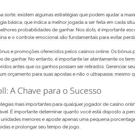
 sorte, existem algumas estratégias que podem ajudar a maxi
gia básica, que indica a melhor jogada a ser feita em cada si
ores probabilidades de ganhar. Nos slots, é importante esc
lina e o controle emocional são fundamentais para evitar perda
 bônus e promoções oferecidos pelos casinos online. Os bônus
 de ganhar. No entanto, é importante ler atentamente os ter
idos antes que os ganhos possam ser retirados. Gerenciar seu
ina um orçamento para suas apostas e não o ultrapasse, mesmo q
l: A Chave para o Sucesso
tégias mais importantes para qualquer jogador de casino onlin
ável. É importante determinar quanto você está disposto a per
l em unidades menores e aposte apenas uma pequena porcentag
pidas e prolongar seu tempo de jogo.