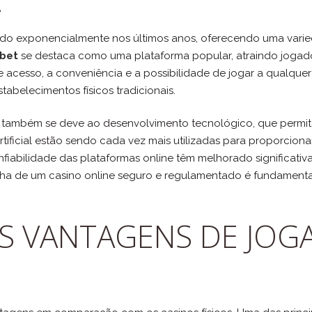
A
ido exponencialmente nos últimos anos, oferecendo uma varie
tbet
se destaca como uma plataforma popular, atraindo jogad
de acesso, a conveniência e a possibilidade de jogar a qualqu
tabelecimentos físicos tradicionais.
 também se deve ao desenvolvimento tecnológico, que permite 
a artificial estão sendo cada vez mais utilizadas para proporcion
nfiabilidade das plataformas online têm melhorado significati
olha de um casino online seguro e regulamentado é fundamenta
 VANTAGENS DE JOGA