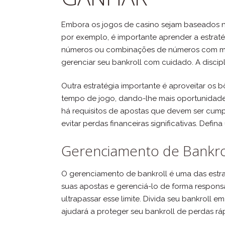
Embora os jogos de casino sejam baseados na
por exemplo, é importante aprender a estraté
números ou combinações de números com melh
gerenciar seu bankroll com cuidado. A discip
Outra estratégia importante é aproveitar os
tempo de jogo, dando-lhe mais oportunidades
há requisitos de apostas que devem ser cumpr
evitar perdas financeiras significativas. Def
Gerenciamento de Bankrol
O gerenciamento de bankroll é uma das estra
suas apostas e gerenciá-lo de forma respons
ultrapassar esse limite. Divida seu bankrol
ajudará a proteger seu bankroll de perdas rá