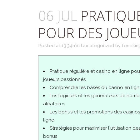
06 JUL
PRATIQUE
POUR DES JOUE
Posted at 13:34h
in
Uncategorized
by
foneki
Pratique régulière et casino en ligne pou
joueurs passionnés
Comprendre les bases du casino en lign
Les logiciels et les générateurs de nomb
aléatoires
Les bonus et les promotions des casinos
ligne
Stratégies pour maximiser l'utilisation de
bonus