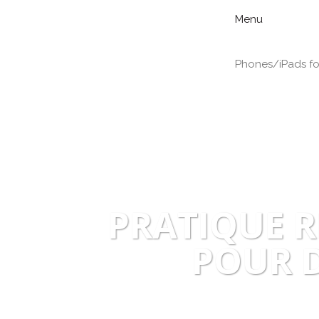
Menu
Phones/iPads fo
iP
PRATIQUE R
POUR 