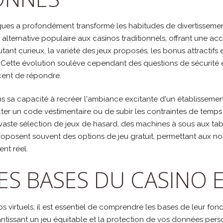
iques a profondément transformé les habitudes de divertisseme
alternative populaire aux casinos traditionnels, offrant une ac
t curieux, la variété des jeux proposés, les bonus attractifs et
. Cette évolution soulève cependant des questions de sécurité 
rcent de répondre.
ans sa capacité à recréer l'ambiance excitante d'un établissement 
ter un code vestimentaire ou de subir les contraintes de temps
ste sélection de jeux de hasard, des machines à sous aux tabl
proposent souvent des options de jeu gratuit, permettant aux no
ent réel.
S BASES DU CASINO E
s virtuels, il est essentiel de comprendre les bases de leur fon
rantissant un jeu équitable et la protection de vos données pers