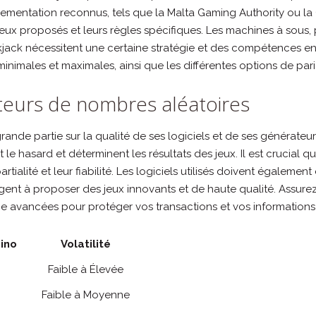
lementation reconnus, tels que la Malta Gaming Authority ou la
 jeux proposés et leurs règles spécifiques. Les machines à sous
ackjack nécessitent une certaine stratégie et des compétences e
minimales et maximales, ainsi que les différentes options de pari
rateurs de nombres aléatoires
grande partie sur la qualité de ses logiciels et de ses générate
 le hasard et déterminent les résultats des jeux. Il est crucia
tialité et leur fiabilité. Les logiciels utilisés doivent également
gent à proposer des jeux innovants et de haute qualité. Assure
ge avancées pour protéger vos transactions et vos informations
ino
Volatilité
Faible à Élevée
Faible à Moyenne