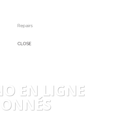
Repairs
CLOSE
OTHERS
NO EN LIGNE
IONNÉS