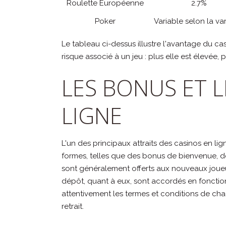
Roulette Européenne
2.7%
Poker
Variable selon la va
Le tableau ci-dessus illustre l'avantage du casi
risque associé à un jeu : plus elle est élevée,
LES BONUS ET 
LIGNE
L'un des principaux attraits des casinos en l
formes, telles que des bonus de bienvenue, d
sont généralement offerts aux nouveaux joueu
dépôt, quant à eux, sont accordés en fonction
attentivement les termes et conditions de chaq
retrait.