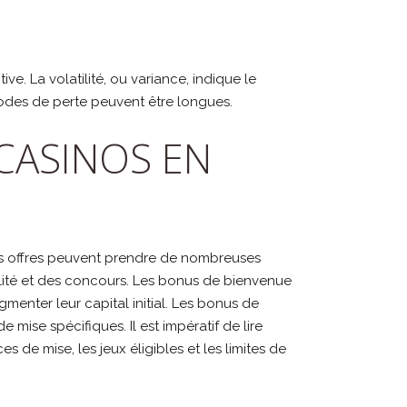
ive. La volatilité, ou variance, indique le
ériodes de perte peuvent être longues.
CASINOS EN
 Ces offres peuvent prendre de nombreuses
lité et des concours. Les bonus de bienvenue
enter leur capital initial. Les bonus de
ise spécifiques. Il est impératif de lire
de mise, les jeux éligibles et les limites de