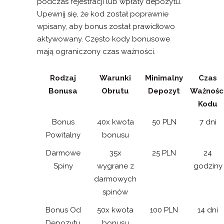
podczas rejestracji lub wpłaty depozytu.
Upewnij się, że kod został poprawnie
wpisany, aby bonus został prawidłowo
aktywowany. Często kody bonusowe
mają ograniczony czas ważności.
Rodzaj
Warunki
Minimalny
Czas
Bonusa
Obrutu
Depozyt
Ważnośc
Kodu
Bonus
40x kwota
50 PLN
7 dni
Powitalny
bonusu
Darmowe
35x
25 PLN
24
Spiny
wygrane z
godziny
darmowych
spinów
Bonus Od
50x kwota
100 PLN
14 dni
Depozytu
bonusu