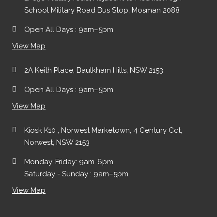
School Military Road Bus Stop, Mosman 2088
Open All Days : 9am–5pm
View Map
2A Keith Place, Baulkham Hills, NSW 2153
Open All Days : 9am–5pm
View Map
Kiosk K10 , Norwest Marketown, 4 Century Cct,
Norwest, NSW 2153
Monday-Friday: 9am-6pm
Saturday - Sunday : 9am–5pm
View Map