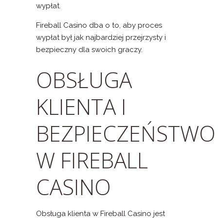
wypłat.
Fireball Casino dba o to, aby proces
wypłat był jak najbardziej przejrzysty i
bezpieczny dla swoich graczy.
OBSŁUGA
KLIENTA I
BEZPIECZEŃSTWO
W FIREBALL
CASINO
Obsługa klienta w Fireball Casino jest