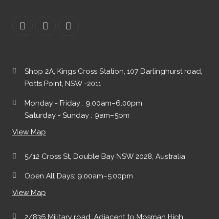
Shop 2A, Kings Cross Station, 107 Darlinghurst road,
Potts Point, NSW -2011
Monday - Friday : 9.00am–6.00pm
Saturday - Sunday : 9am–5pm
View Map
5/12 Cross St, Double Bay NSW 2028, Australia
Open All Days: 9:00am–5:00pm
View Map
2/836 Military road, Adjacent to Mosman High