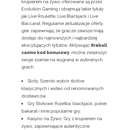
krupierem na żywo oferowane są przez
Evolution Gaming i obejmują takie tytuły
jak Live Roulette, Live Blackjack i Live
Baccarat. Regularne aktualizacje oferty
gier zapewniają, że gracze zawsze mają
dostęp do najnowszych i najbardziej
ekscytujących tytułów. Aktywując
fireball
casino kod bonusowy
, można zwiększyć
swoje szanse na wygraną w wybranych
grach.
Sloty: Szeroki wybór slotów
klasycznych i wideo od renomowanych
dostawców.
Gry Stołowe: Ruletka, blackjack, poker,
bakarat i inne popularne gry.
Kasyno na Żywo: Gry z krupierem na
żywo, zapewniające autentyczne