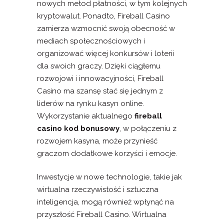
nowych metod płatności, w tym kolejnych
kryptowalut. Ponadto, Fireball Casino
zamierza wzmocnić swoją obecność w
mediach społecznościowych i
organizować więcej konkursów i loterii
dla swoich graczy. Dzięki ciągłemu
rozwojowi i innowacyjności, Fireball
Casino ma szansę stać się jednym z
liderów na rynku kasyn online.
Wykorzystanie aktualnego
fireball
casino kod bonusowy
, w połączeniu z
rozwojem kasyna, może przynieść
graczom dodatkowe korzyści i emocje.
Inwestycje w nowe technologie, takie jak
wirtualna rzeczywistość i sztuczna
inteligencja, mogą również wpłynąć na
przyszłość Fireball Casino. Wirtualna