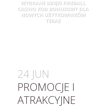
WYGRANE DZIĘKI FIREBALL
CASINO KOD BONUSOWY DLA
NOWYCH UŻYTKOWNIKÓW
TERAZ
24 JUN
PROMOCJE I
ATRAKCYJNE