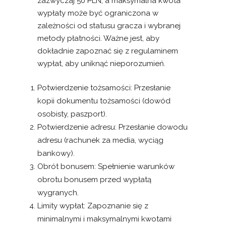
zazwyczaj 50 PLN, a maksymalna kwota
wypłaty może być ograniczona w
zależności od statusu gracza i wybranej
metody płatności. Ważne jest, aby
dokładnie zapoznać się z regulaminem
wypłat, aby uniknąć nieporozumień.
Potwierdzenie tożsamości: Przesłanie
kopii dokumentu tożsamości (dowód
osobisty, paszport).
Potwierdzenie adresu: Przesłanie dowodu
adresu (rachunek za media, wyciąg
bankowy).
Obrót bonusem: Spełnienie warunków
obrotu bonusem przed wypłatą
wygranych.
Limity wypłat: Zapoznanie się z
minimalnymi i maksymalnymi kwotami