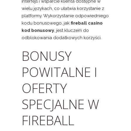
interfejs i wsparcie klienta dostępne w
wielu językach, co ułatwia korzystanie z
platformy. Wykorzystanie odpowiedniego
kodu bonusowego, jak
fireball casino
kod bonusowy
, jest kluczem do
odblokowania dodatkowych korzyści.
BONUSY
POWITALNE I
OFERTY
SPECJALNE W
FIREBALL