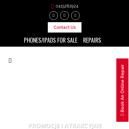
0415282924
Contact Us
PHONES/IPADS FOR SALE
REPAIRS
Book An Online Repair
PROMOCJE I ATRAKCYJNE