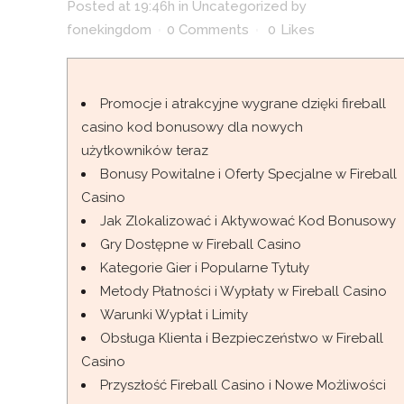
Posted at 19:46h
in
Uncategorized
by
fonekingdom
0 Comments
0
Likes
Promocje i atrakcyjne wygrane dzięki fireball
casino kod bonusowy dla nowych
użytkowników teraz
Bonusy Powitalne i Oferty Specjalne w Fireball
Casino
Jak Zlokalizować i Aktywować Kod Bonusowy
Gry Dostępne w Fireball Casino
Kategorie Gier i Popularne Tytuły
Metody Płatności i Wypłaty w Fireball Casino
Warunki Wypłat i Limity
Obsługa Klienta i Bezpieczeństwo w Fireball
Casino
Przyszłość Fireball Casino i Nowe Możliwości