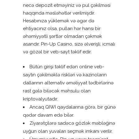
necə depozit etməyiniz və pul çəkilməsi
haqqında məsləhətlər verilmişdir.
Hesabınıza yüklemək və əgər də
ehtiyacınız olsa, pulları hər hansı bir
əhəmiyyətli şərtlər olmadan çəkmək
asandır. Pin-Up Casino, sizə əlverişli, icmalı
və gözəl bir veb-sayt təklif edir.
Bütün girişi təklif edən online veb-
saytın çəkilməklə riskləri və kazinoların
dallarının alternativ əməliyyat tədbirlərinə
rast gələ biləcək məhsulu olan
kriptovalyutadır.
Ancaq QIWI qaydalarına görə, bir günə
qədər davam edə bilər.
Ziyarətçilərə sadəcə gözlək məbləğinə
uyğun olan yuvaları seçmək imkanı verilir.