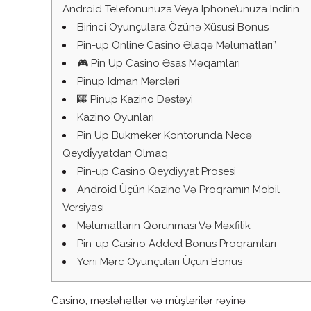
Android Telefonunuza Veya Iphone’unuza Indirin
Birinci Oyunçulara Özünə Xüsusi Bonus
Pin-up Online Casino Əlaqə Məlumatları”
🎮 Pin Up Casino Əsas Məqamları
Pinup Idman Mərcləri
🎰 Pinup Kazino Dəstəyi
Kazino Oyunları
Pin Up Bukmeker Kontorunda Necə
Qeydi̇yyatdan Olmaq
Pin-up Casino Qeydiyyat Prosesi
Android Üçün Kazino Və Proqramın Mobil
Versiyası
Məlumatların Qorunması Və Məxfilik
Pin-up Casino Added Bonus Proqramları
Yeni Mərc Oyunçuları Üçün Bonus
Casino, məsləhətlər və müştərilər rəyinə