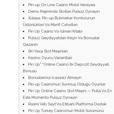
Pin-up On Line Casino Mobil Versiyası
Demo Rejimində Slotları Pulsuz Oynayın
Xülasə: Pin-up Bukmeker Kontorunun
Üstünlükləri Və Mənfi Cəhətləri
Pin Up Casino Və İdman Kitabı
Pulsuz Qeydiyyatdan Keçin Və Bonuslar
Qazanın
Ən Yaxşı Slot Maşınları
Kazino Oyunu Variantları
Pin Up” “Online Casino Ilk Depozit Qeydiyyatı
Bonusu
Bonuslarınızı Icazəsiz Almayın
Pin-up Casino’nun Sunmuş Olduğu Oyunlar
Pin Up Online Casino Slot Maşını — Pulla Və En
Este Momento Pulsuz Oynayın
Rəsmi Veb Sayt Və Etibarlı Platforma Dəstək
Pin Up Turkey Casino’nun Mobil Sürümünü