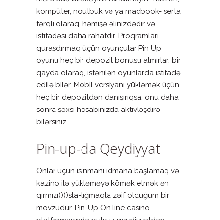
kompüter, noutbuk və ya macbook- serta
fərqli olaraq, həmişə əlinizdədir və
istifadəsi daha rahatdır. Proqramları
quraşdırmaq üçün oyunçular Pin Up
oyunu heç bir depozit bonusu almırlar, bir
qayda olaraq, istənilən oyunlarda istifadə
edilə bilər. Mobil versiyanı yükləmək üçün
heç bir depozitdən danışırıqsa, onu daha
sonra şəxsi hesabınızda aktivləşdirə
bilərsiniz.
Pin-up-da Qeydiyyat
Onlar üçün ısınmanı idmana başlamaq və
kazino ilə yükləməyə kömək etmək ən
qırmızı))))sla-lığmaqla zəif olduğum bir
mövzudur. Pin-Up On line casino
platformasında pulsuz qeydiyyatdan