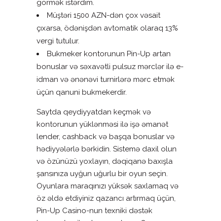
görmək istərdim.
Müştəri 1500 AZN-dən çox vəsait
çıxarsa, ödənişdən avtomatik olaraq 13%
vergi tutulur.
Bukmeker kontorunun Pin-Up artan
bonuslar və səxavətli pulsuz mərclər ilə e-
idman və ənənəvi turnirlərə mərc etmək
üçün qanuni bukmekerdir.
Saytda qeydiyyatdan keçmək və
kontorunun yüklənməsi ilə işə əmanət
lender, cashback və başqa bonuslar və
hədiyyələrlə bərkidin. Sistemə daxil olun
və özünüzü yoxlayın, dəqiqanə baxışla
şansınıza uyğun uğurlu bir oyun seçin.
Oyunlara maraqınızı yüksək saxlamaq və
öz əldə etdiyiniz qazancı artırmaq üçün,
Pin-Up Casino-nun texniki dəstək