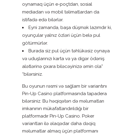
oynamaq üçün e-poçtdan, sosial
mediadan və mobil təlimatlardan da
istifadə edə bilərlər.
Eyni zamanda, başa düşmək lazımdır ki,
oyunçular yalnız özləri üçün belə pul
götürmürlər.
Burada siz pul üçün təhlükəsiz oynaya
və uduşlarınızı karta və ya digər ödəniş
alətlərinə çıxara biləcəyinizə əmin ola”
“bilərsiniz.
Bu oyunun rəsmi və sağlam bir variantını
Pin-Up Casino platformasında tapadera
bilərsiniz. Bu həqiqətən də məlumatları
imkanının mükafatlandırıldığı bir
platformadır Pin-Up Casino. Poker
variantları ilə əlaqədar daha dəqiq
məlumatlar almaq üçün platformanı