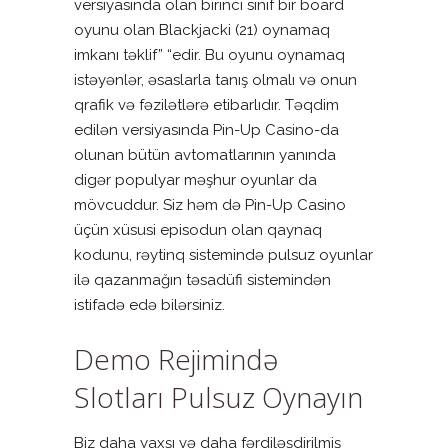
versiyasında olan birinci sinif bir board
oyunu olan Blackjacki (21) oynamaq
imkanı təklif” “edir. Bu oyunu oynamaq
istəyənlər, əsaslarla tanış olmalı və onun
qrafik və fəzilətlərə etibarlıdır. Təqdim
edilən versiyasında Pin-Up Casino-da
olunan bütün avtomatlarının yanında
digər populyar məşhur oyunlar da
mövcuddur. Siz həm də Pin-Up Casino
üçün xüsusi episodun olan qaynaq
kodunu, rəytinq sistemində pulsuz oyunlar
ilə qazanmağın təsadüfi sistemindən
istifadə edə bilərsiniz.
Demo Rejimində
Slotları Pulsuz Oynayın
Biz daha yaxşı və daha fərdiləşdirilmiş