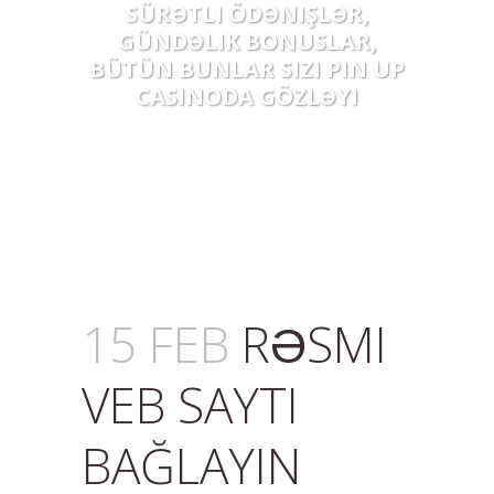
SÜRƏTLI ÖDƏNIŞLƏR,
GÜNDƏLIK BONUSLAR,
BÜTÜN BUNLAR SIZI PIN UP
CASINODA GÖZLƏYI
15 FEB
RƏSMI
VEB SAYTI
BAĞLAYIN️