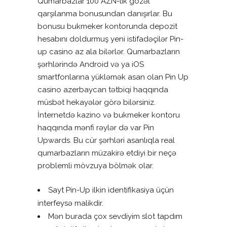
Qumarbazlar 100 AZN-lik gözəl
qarşılanma bonusundan danışırlar. Bu
bonusu bukmeker kontorunda depozit
hesabını doldurmuş yeni istifadəçilər Pin-
up casino az ala bilərlər. Qumarbazların
şərhlərində Android və ya iOS
smartfonlarına yükləmək asan olan Pin Up
casino azerbaycan tətbiqi haqqında
müsbət hekayələr görə bilərsiniz.
İnternetdə kazino və bukmeker kontoru
haqqında mənfi rəylər də var Pin
Upwards. Bu cür şərhləri asanlıqla real
qumarbazların müzakirə etdiyi bir neçə
problemli mövzuya bölmək olar.
Sayt Pin-Up ilkin identifikasiya üçün
interfeysə malikdir.
Mən burada çox sevdiyim slot tapdım