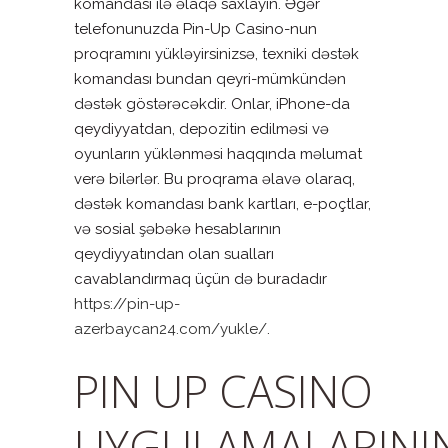
komandası ilə əlaqə saxlayın. Əgər
telefonunuzda Pin-Up Casino-nun
proqramını yükləyirsinizsə, texniki dəstək
komandası bundan qeyri-mümkündən
dəstək göstərəcəkdir. Onlar, iPhone-da
qeydiyyatdan, depozitin edilməsi və
oyunların yüklənməsi haqqında məlumat
verə bilərlər. Bu proqrama əlavə olaraq,
dəstək komandası bank kartları, e-poçtlar,
və sosial şəbəkə hesablarının
qeydiyyatından olan sualları
cavablandırmaq üçün də buradadır
https://pin-up-
azerbaycan24.com/yukle/
.
PIN UP CASINO
UYGULAMALARINI