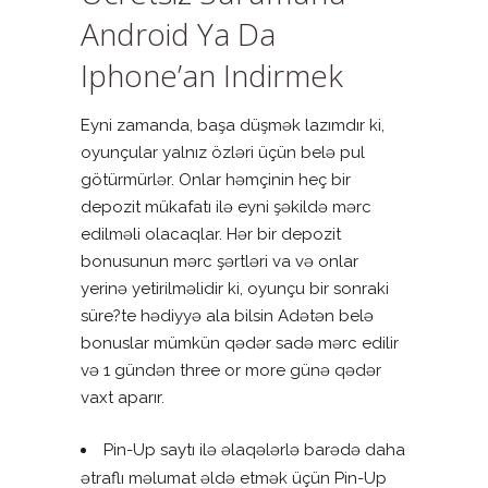
Android Ya Da
Iphone’an Indirmek
Eyni zamanda, başa düşmək lazımdır ki,
oyunçular yalnız özləri üçün belə pul
götürmürlər. Onlar həmçinin heç bir
depozit mükafatı ilə eyni şəkildə mərc
edilməli olacaqlar. Hər bir depozit
bonusunun mərc şərtləri va və onlar
yerinə yetirilməlidir ki, oyunçu bir sonraki
süre?te hədiyyə ala bilsin Adətən belə
bonuslar mümkün qədər sadə mərc edilir
və 1 gündən three or more günə qədər
vaxt aparır.
Pin-Up saytı ilə əlaqələrlə barədə daha
ətraflı məlumat əldə etmək üçün Pin-Up