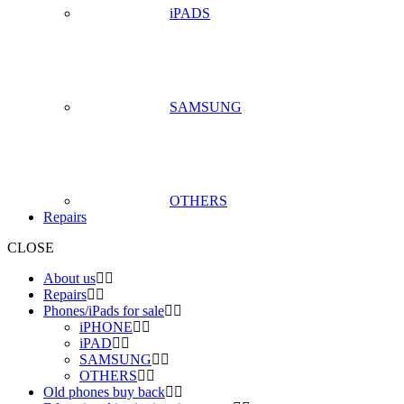
iPADS
SAMSUNG
OTHERS
Repairs
CLOSE
About us
Repairs
Phones/iPads for sale
iPHONE
iPAD
SAMSUNG
OTHERS
Old phones buy back