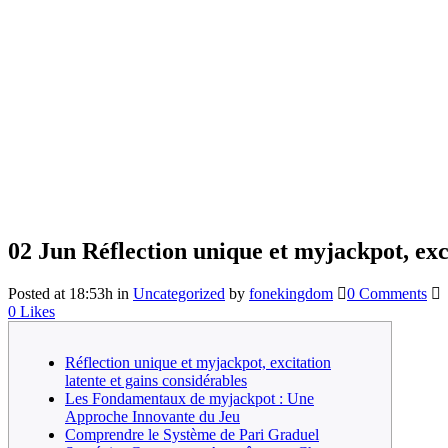
02 Jun
Réflection unique et myjackpot, exci
Posted at 18:53h
in
Uncategorized
by
fonekingdom
0 Comments
0
Likes
Réflection unique et myjackpot, excitation
latente et gains considérables
Les Fondamentaux de myjackpot : Une
Approche Innovante du Jeu
Comprendre le Système de Pari Graduel