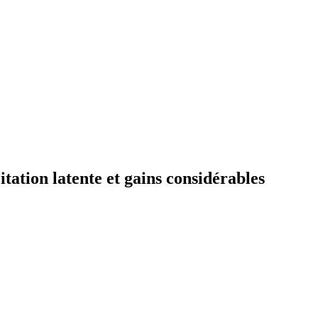
tation latente et gains considérables