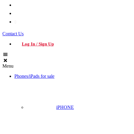
Contact Us
Log In / Sign Up
Menu
Phones/iPads for sale
iPHONE