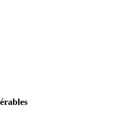
dérables