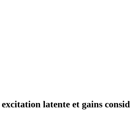
excitation latente et gains consi