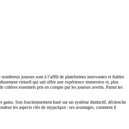
e nombreux joueurs sont à l’affût de plateformes innovantes et fiables
blissement virtuell qui sait offrir une expérience immersive et, plus
de critères essentiels pris en compte par les joueurs avertis. Parmi les
es gains. Son fonctionnement basé sur un système distinctif, déclenche
ofondeur les aspects clés de myjackpot : ses avantages, comment il