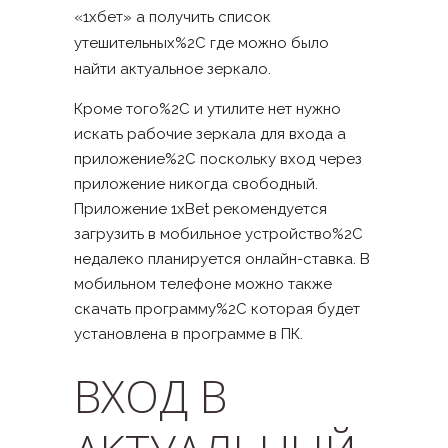
«1хбет» а получить список
утешительных%2C где можно было
найти актуальное зеркало.
Кроме того%2C и утилите нет нужно
искать рабочие зеркала для входа а
приложение%2C поскольку вход через
приложение никогда свободный.
Приложение 1xBet рекомендуется
загрузить в мобильное устройство%2C
недалеко планируется онлайн-ставка. В
мобильном телефоне можно также
скачать программу%2C которая будет
установлена в программе в ПК.
ВХОД В