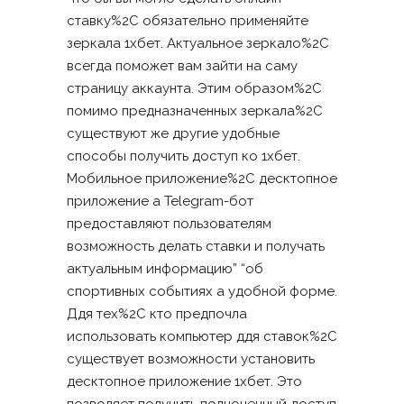
ставку%2C обязательно применяйте
зеркала 1хбет. Актуальное зеркало%2C
всегда поможет вам зайти на саму
страницу аккаунта. Этим образом%2C
помимо предназначенных зеркала%2C
существуют же другие удобные
способы получить доступ ко 1хбет.
Мобильное приложение%2C десктопное
приложение а Telegram-бот
предоставляют пользователям
возможность делать ставки и получать
актуальным информацию” “об
спортивных событиях а удобной форме.
Ддя тех%2C кто предпочла
использовать компьютер ддя ставок%2C
существует возможности установить
десктопное приложение 1хбет. Это
позволяет получить полноценный доступ