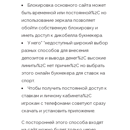
Блокировка основного сайта может
быть временной или постоянной%2C но
использование зеркала позволяет
обойти собственную блокировку и
иметь доступ к дикобелла букмекера.
У него” “недоступный широкий выбор
разных способов для внесения
депозитов и вывода денег%2C высокие
лимиты%2C нет причин%2C но выбрать
этого онлайн букмекера для ставок на
спорт.
Чтобы получить постоянной доступ к
ставкам и личному кабинета%2C
игрокам с телефонами советуют сразу
скачать и установить приложение.
С посторонней этого способа входят
на сайт можно будет только через