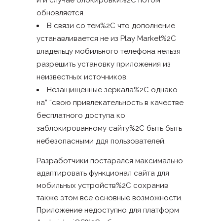
обновляется.
В связи со тем%2C что дополнение
устанавливается не из Play Market%2C
владельцу мобильного телефона нельзя
разрешить установку приложения из
неизвестных источников.
Незащищенные зеркала%2C однако
на” “свою привлекательность в качестве
бесплатного доступа ко
заблокированному сайту%2C быть быть
небезопасными ддя пользователей.
Разработчики постарался максимально
адаптировать функционал сайта для
мобильных устройств%2C сохранив
также этом все основные возможности.
Приложение недоступно для платформ