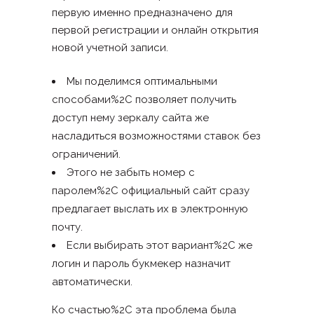
первую именно предназначено для
первой регистрации и онлайн открытия
новой учетной записи.
Мы поделимся оптимальными
способами%2C позволяет получить
доступ нему зеркалу сайта же
насладиться возможностями ставок без
ограничений.
Этого не забыть номер с
паролем%2C официальный сайт сразу
предлагает выслать их в электронную
почту.
Если выбирать этот вариант%2C же
логин и пароль букмекер назначит
автоматически.
Ко счастью%2C эта проблема была