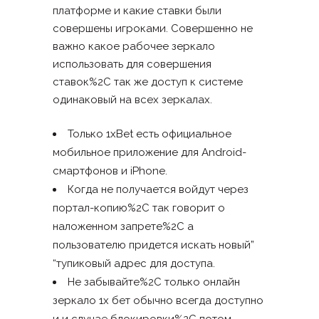
платформе и какие ставки были
совершены игроками. Совершенно не
важно какое рабочее зеркало
использовать для совершения
ставок%2C так же доступ к системе
одинаковый на всех зеркалах.
Только 1xBet есть официальное
мобильное приложение для Android-
смартфонов и iPhone.
Когда не получается войдут через
портал-копию%2C так говорит о
наложенном запрете%2C а
пользователю придется искать новый”
“тупиковый адрес для доступа.
Не забывайте%2C только онлайн
зеркало 1х бет обычно всегда доступно
и и случае блокировки%2C потом