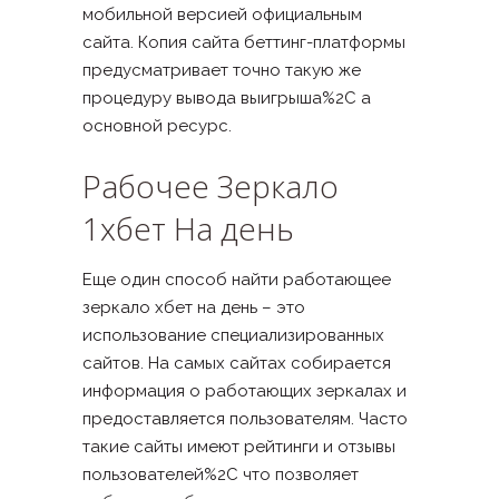
мобильной версией официальным
сайта. Копия сайта беттинг-платформы
предусматривает точно такую же
процедуру вывода выигрыша%2C а
основной ресурс.
Рабочее Зеркало
1хбет На день
Еще один способ найти работающее
зеркало хбет на день – это
использование специализированных
сайтов. На самых сайтах собирается
информация о работающих зеркалах и
предоставляется пользователям. Часто
такие сайты имеют рейтинги и отзывы
пользователей%2C что позволяет