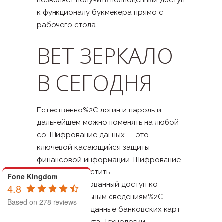
к функционалу букмекера прямо с
рабочего стола.
BET ЗЕРКАЛО
В СЕГОДНЯ
Естественно%2C логин и пароль и
дальнейшем можно поменять на любой
со. Шифрование данных — это
ключевой касающийся защиты
финансовой информации. Шифрование
помогает допустить
Fone Kingdom
несанкционированный доступ ко
4.8
конфиденциальным сведениям%2C
Based on 278 reviews
подобным как данные банковских карт
или личной счета. Технологии