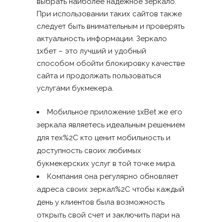
выбрать наиболее надежное зеркало.
При использовании таких сайтов также
следует быть внимательным и проверять
актуальность информации. Зеркало
1хбет – это лучший и удобный
способом обойти блокировку качестве
сайта и продолжать пользоваться
услугами букмекера.
Мобильное приложение 1xBet же его
зеркала являетесь идеальным решением
для тех%2C кто ценит мобильность и
доступность своих любимых
букмекерских услуг в той точке мира.
Компания она регулярно обновляет
адреса своих зеркал%2C чтобы каждый
день у клиентов была возможность
открыть свой счет и заключить пари на