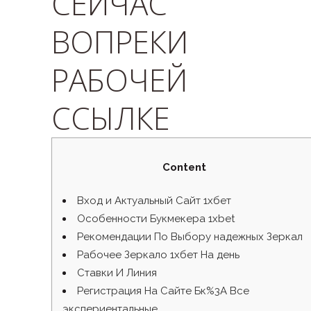
СЕЙЧАС
ВОПРЕКИ
РАБОЧЕЙ
ССЫЛКЕ
Content
Вход и Актуальный Сайт 1хбет
Особенности Букмекера 1xbet
Рекомендации По Выбору надежных Зеркал
Рабочее Зеркало 1хбет На день
Ставки И Линия
Регистрация На Сайте Бк%3A Все
экспериентальные