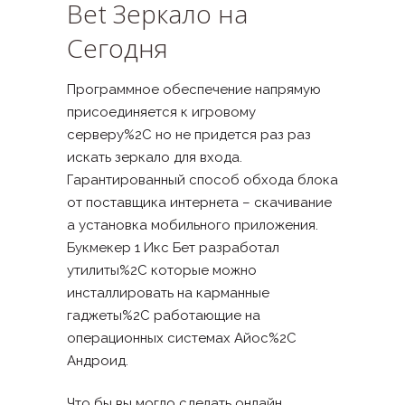
Bet Зеркало на
Сегодня
Программное обеспечение напрямую
присоединяется к игровому
серверу%2C но не придется раз раз
искать зеркало для входа.
Гарантированный способ обхода блока
от поставщика интернета – скачивание
а установка мобильного приложения.
Букмекер 1 Икс Бет разработал
утилиты%2C которые можно
инсталлировать на карманные
гаджеты%2C работающие на
операционных системах Айос%2C
Андроид.
Что бы вы могло сделать онлайн