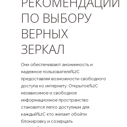
РЕКОМЕНДАЦИИ
ПО ВЫБОРУ
ВЕРНЫХ
ЗЕРКАЛ
Они обеспечивают анонимность и
надежное пользователя%2C
предоставляя возможности свободного
доступа ко интернету. Открытое%2C
независимое и свободное
информационное пространство
становится легко доступным для
каждый%2C кто желает обойти
блокировку и созерцать