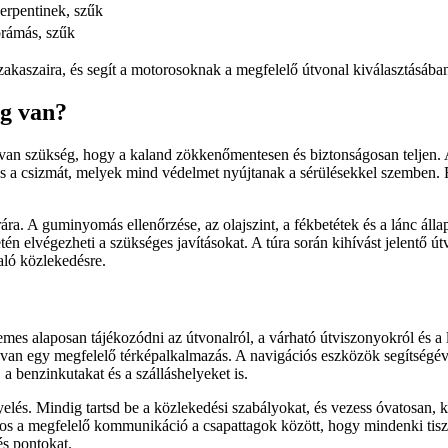
erpentinek, szűk
rámás, szűk
zakaszaira, és segít a motorosoknak a megfelelő útvonal kiválasztásában 
ég van?
van szükség, hogy a kaland zökkenőmentesen és biztonságosan teljen. Az
t és a csizmát, melyek mind védelmet nyújtanak a sérülésekkel szemben. 
úrára. A guminyomás ellenőrzése, az olajszint, a fékbetétek és a lánc á
setén elvégezheti a szükséges javításokat. A túra során kihívást jelentő
aló közlekedésre.
mes alaposan tájékozódni az útvonalról, a várható útviszonyokról és a
 van egy megfelelő térképalkalmazás. A navigációs eszközök segítségév
 benzinkutakat és a szálláshelyeket is.
yelés. Mindig tartsd be a közlekedési szabályokat, és vezess óvatosan,
s a megfelelő kommunikáció a csapattagok között, hogy mindenki tisztá
és pontokat.