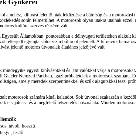
nek Gyökerei
l a nehéz, kihívást jelentő utak leküzdése a bátorság és a motorozási t
ó közlekedés során felmerülhet. A motorosok olyan utakra utalnak ezzel,
otoros kultúra szerves részévé vált.
 az Egyesült Államokban, pontosabban a délnyugati területeken alakult k
tt elterjedt egyfajta státuszszimbólumot jelentett. A hírnevük hamarosa
ívást jelentő motoros útvonalak általános jelzőjévé vált.
ek mindegyike egyedi kihívásokkal és látnivalókkal várja a motorosokat
Glacier Nemzeti Parkban, igazi próbatételek a motorosok számára. Eur
 Trollstigen, amely meredek szerpentinekkel és szűk alagutakkal teszi p
talt motorosok számára kínál kalandot. Sok útvonal szakaszán a kezdők 
kák elsajátítása és a megfelelő felszerelés használata. Minden motorosna
ellemzők
sos, távoli, hosszú
egyi, festői