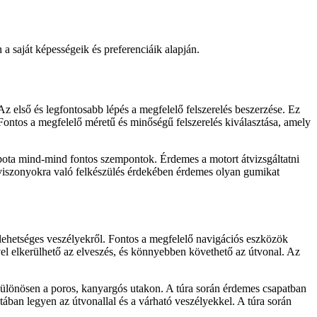
a saját képességeik és preferenciáik alapján.
 első és legfontosabb lépés a megfelelő felszerelés beszerzése. Ez
Fontos a megfelelő méretű és minőségű felszerelés kiválasztása, amely
llapota mind-mind fontos szempontok. Érdemes a motort átvizsgáltatni
 útviszonyokra való felkészülés érdekében érdemes olyan gumikat
 lehetséges veszélyekről. Fontos a megfelelő navigációs eszközök
el elkerülhető az elveszés, és könnyebben követhető az útvonal. Az
 különösen a poros, kanyargós utakon. A túra során érdemes csapatban
ban legyen az útvonallal és a várható veszélyekkel. A túra során