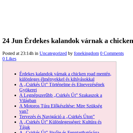
24 Jun
Érdekes kalandok várnak a chicken 
Posted at 23:14h
in
Uncategorized
by
fonekingdom
0 Comments
0
Likes
Érdekes kalandok várnak a chicken road mentén,
különleges élményekkel és kihívásokkal
A „Csirkés Út” Történelme és Elnevezésének
Gyökerei
A Legnépszerűbb „Csirkés Út” Szakaszok a
Világban
A Motoros Túra Előkészítése: Mire Szükség
van?
Tervezés és Navigáció a „Csirkés Úton”
A „Csirkés Út” Különlegességei: Kultúra és
Tájak
A „Csirkés Út” Jövője és Fenntarthatósága