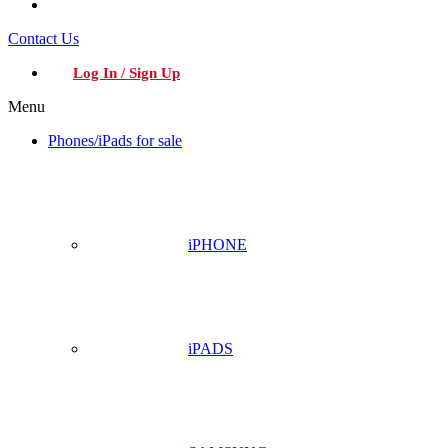
Contact Us
Log In / Sign Up
Menu
Phones/iPads for sale
iPHONE
iPADS