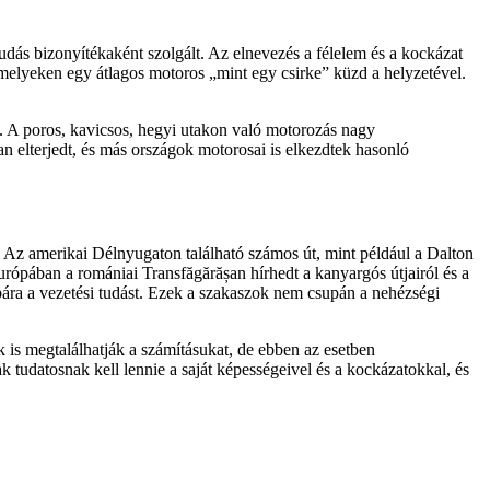
udás bizonyítékaként szolgált. Az elnevezés a félelem és a kockázat
 melyeken egy átlagos motoros „mint egy csirke” küzd a helyzetével.
i. A poros, kavicsos, hegyi utakon való motorozás nagy
n elterjedt, és más országok motorosai is elkezdtek hasonló
. Az amerikai Délnyugaton található számos út, mint például a Dalton
ópában a romániai Transfăgărășan hírhedt a kanyargós útjairól és a
róbára a vezetési tudást. Ezek a szakaszok nem csupán a nehézségi
is megtalálhatják a számításukat, de ebben az esetben
k tudatosnak kell lennie a saját képességeivel és a kockázatokkal, és