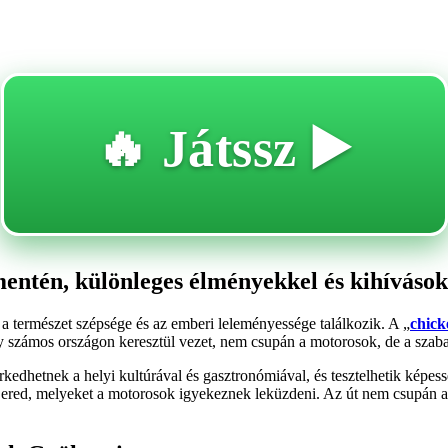
🔥 Játssz ▶️
entén, különleges élményekkel és kihívások
l a természet szépsége és az emberi leleményessége találkozik. A „
chick
ely számos országon keresztül vezet, nem csupán a motorosok, de a szab
kedhetnek a helyi kultúrával és gasztronómiával, és tesztelhetik képess
 ered, melyeket a motorosok igyekeznek leküzdeni. Az út nem csupán a 