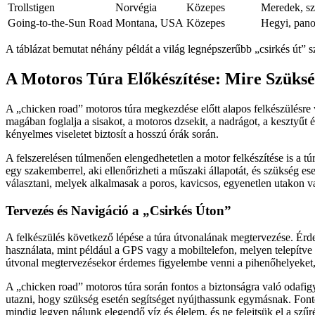
Trollstigen
Norvégia
Közepes
Meredek, sz
Going-to-the-Sun Road
Montana, USA
Közepes
Hegyi, pano
A táblázat bemutat néhány példát a világ legnépszerűbb „csirkés út” s
A Motoros Túra Előkészítése: Mire Szüks
A „chicken road” motoros túra megkezdése előtt alapos felkészülésre 
magában foglalja a sisakot, a motoros dzsekit, a nadrágot, a kesztyű
kényelmes viseletet biztosít a hosszú órák során.
A felszerelésen túlmenően elengedhetetlen a motor felkészítése is a t
egy szakemberrel, aki ellenőrizheti a műszaki állapotát, és szükség e
választani, melyek alkalmasak a poros, kavicsos, egyenetlen utakon v
Tervezés és Navigáció a „Csirkés Úton”
A felkészülés következő lépése a túra útvonalának megtervezése. Érde
használata, mint például a GPS vagy a mobiltelefon, melyen telepítve
útvonal megtervezésekor érdemes figyelembe venni a pihenőhelyeket, a
A „chicken road” motoros túra során fontos a biztonságra való odafig
utazni, hogy szükség esetén segítséget nyújthassunk egymásnak. Fonto
mindig legyen nálunk elegendő víz és élelem, és ne felejtsük el a szűr