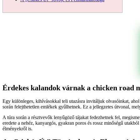
Érdekes kalandok várnak a chicken road m
Egy különleges, kihívásokkal teli utazásra invitáljuk olvasóinkat, aho
során felejthetetlen emlékek gyűlhetnek. Ez a jellegzetes útvonal, m
A túra során a résztvevők lenyűgöző tájakat fedezhetnek fel, megismer
eredete a nehéz, kanyargós, gyakran poros és rossz minőségű utakból
élményekről is.