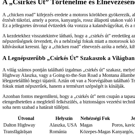
A „Csirkés Út” Történelme és Elnevezésé
A „chicken road” kifejezés eredete a motoros körökben gyökerezik, aho
érzését tükrözi, amely a poros, kanyargós, rossz állapotú utakon val
Ez a jellegzetes útvonal évtizedek óta vonzza a kalandvágyókat, és a m
A kezdetekhez visszatekintve látható, hogy a „csirkés út” eredetileg
népszerűségnek örvendett, és a nehézségi fokuk miatt a motorosok közö
kihívásokat keresni. Így a „chicken road” elnevezés azóta a nehéz, kih
A Legnépszerűbb „Csirkés Út” Szakaszok a Világban
A világ számos pontján található izgalmas „csirkés út” szakasz, mely
Highway Alaszka, vagy a Going-to-the-Sun Road a Montana állambeli 
lélegzetelállító hegyi tájairól. Aztán ott van a Norvégiában található
fokuk miatt népszerűek, hanem a természet szépségét is kínálják.
Azonban fontos megemlíteni, hogy a „csirkés út” nem csupán a tapasz
elengedhetetlen a megfelelő felkészülés, a biztonságos vezetési techni
soha nem szabad a határait túllépni.
Útvonal
Helyszín
Nehézségi Fok
J
Dalton Highway
Alaszka, USA
Magas
Poros, kavic
Transfăgărășan
Románia
Közepes-Magas
Kanyargós, h