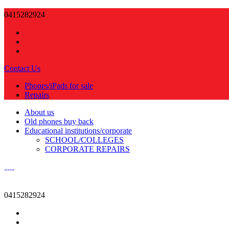
0415282924
Contact Us
Phones/iPads for sale
Repairs
About us
Old phones buy back
Educational institutions/corporate
SCHOOL/COLLEGES
CORPORATE REPAIRS
0415282924