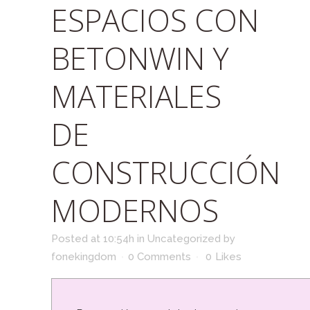
ESPACIOS CON
BETONWIN Y
MATERIALES
DE
CONSTRUCCIÓN
MODERNOS
Posted at 10:54h
in
Uncategorized
by
fonekingdom
0 Comments
0
Likes