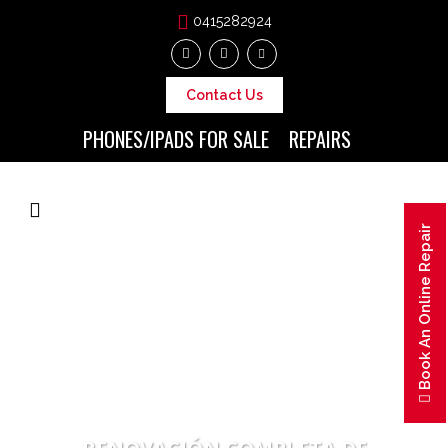
0415282924
Contact Us
PHONES/IPADS FOR SALE
REPAIRS
Book An Online Repair