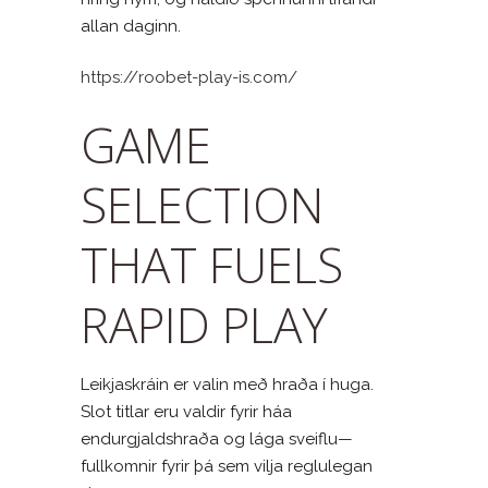
allan daginn.
https://roobet-play-is.com/
GAME
SELECTION
THAT FUELS
RAPID PLAY
Leikjaskráin er valin með hraða í huga.
Slot titlar eru valdir fyrir háa
endurgjaldshraða og lága sveiflu—
fullkomnir fyrir þá sem vilja reglulegan