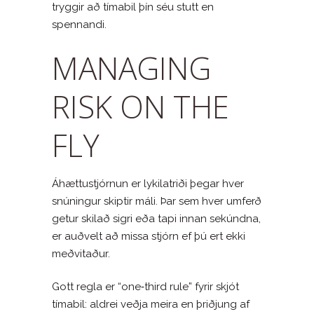
tryggir að tímabil þín séu stutt en
spennandi.
MANAGING
RISK ON THE
FLY
Áhættustjórnun er lykilatriði þegar hver
snúningur skiptir máli. Þar sem hver umferð
getur skilað sigri eða tapi innan sekúndna,
er auðvelt að missa stjórn ef þú ert ekki
meðvitaður.
Gott regla er “one‑third rule” fyrir skjót
tímabil: aldrei veðja meira en þriðjung af