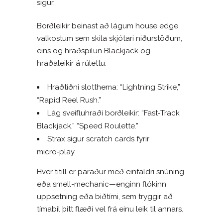
sigur.
Borðleikir beinast að lágum house edge
valkostum sem skila skjótari niðurstöðum,
eins og hraðspilun Blackjack og
hraðaleikir á rúlettu.
Hraðtíðni slotthema: “Lightning Strike,”
“Rapid Reel Rush.”
Lág sveifluhraði borðleikir: “Fast‑Track
Blackjack,” “Speed Roulette.”
Strax sigur scratch cards fyrir
micro‑play.
Hver titill er paraður með einfaldri snúning
eða smell-mechanic—enginn flókinn
uppsetning eða biðtími, sem tryggir að
tímabil þitt flæði vel frá einu leik til annars.