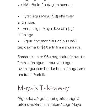
veskið eða trufla daginn hennar.
Fyrsti sigur Mayu: $15 eftir tvær
snúningar.
Annar sigur Mayu: $20 eftir þrjá
snúninga.
Sigurur hennar áður en hún náði
tapiðakmarki: $25 eftir fimm snúninga.
Samantektin er $60 hagnaður úr aðeins
fimm snúningum—raunverulegur
ávinningur sem heldur henni áhugasamri
um framtíðarleiki.
Maya’s Takeaway
“Ég elska að geta náð góðum sigri á
aðeins nokkrum mínútum,” segir Maya.