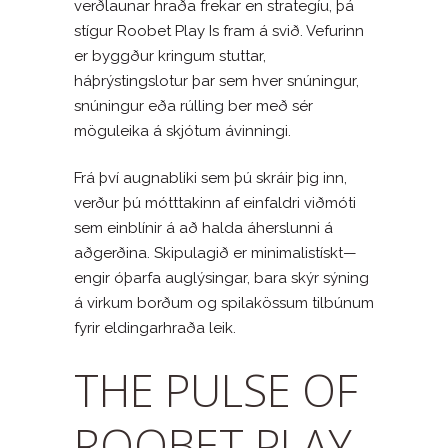
verðlaunar hraða frekar en strategíu, þá
stígur Roobet Play Is fram á svið. Vefurinn
er byggður kringum stuttar,
háþrýstingslotur þar sem hver snúningur,
snúningur eða rúlling ber með sér
möguleika á skjótum ávinningi.
Frá því augnabliki sem þú skráir þig inn,
verður þú mótttakinn af einfaldri viðmóti
sem einblínir á að halda áherslunni á
aðgerðina. Skipulagið er minimalistískt—
engir óþarfa auglýsingar, bara skýr sýning
á virkum borðum og spilakössum tilbúnum
fyrir eldingarhraða leik.
THE PULSE OF
ROOBET PLAY