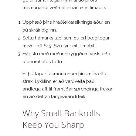
mismunandi veðmál innan eins tímabils.
Upphæð þíns hraðleikareiknings áður en
þú skráir þig inn.
Settu hámarks tapi sem þú ert þægilegur
með—oft $15–$20 fyrir eitt tímabil.
Fylgstu með með innbyggðum veski eða
utanumhalds töflu.
Ef þú tapar takmörkunum þínum, hættu
strax. Lykillinn er að varðveita það
andlega afl til framtíðar sprenginga frekar
en að detta í langvarandi leik.
Why Small Bankrolls
Keep You Sharp