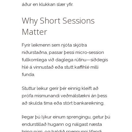
áður en klukkan slær yfir.
Why Short Sessions
Matter
Fyrir leikmenn sem njóta skjótra
niðurstaðna, passar þessi micro‑session
fullkomlega við daglega rútínu—síðdegis
hlé á vinnustað eða stutt kaffihlé milli
funda.
Stuttur leikur gerir þér einnig kleift að
prófa mismunandi veðmálstækni án þess
að skulda tíma eða stórt bankareikning.
Þegar þú lýkur einum sprengingu, getur þú
endurstillað hugann og nálgast næsta
hring nýrri, og haldið spennunni lifandi