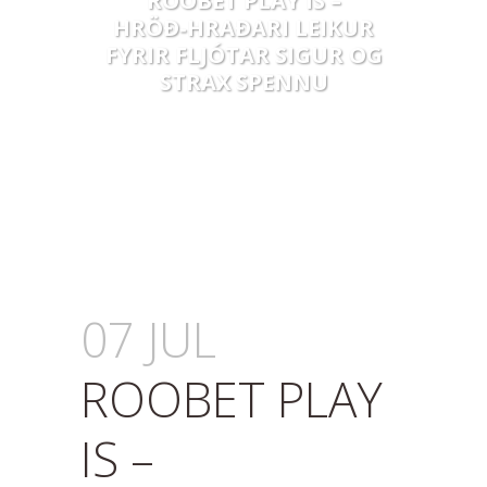
ROOBET PLAY IS –
HRÖÐ‑HRAÐARI LEIKUR
FYRIR FLJÓTAR SIGUR OG
STRAX SPENNU
07 JUL
ROOBET PLAY
IS –