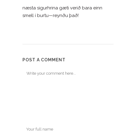
næsta sigurhrina gæti verið bara einn
smell í burtu—reynðu það!
POST A COMMENT