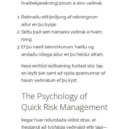
hraðleikjareikningi þínum á einn veðmál.
Reiknaðu eitt‑þriðjung af reikningnum
áður en þú byrjar.
Settu það sem hámarks veðmál á hvern
hring.
Ef þú nærð takmörkunum, hættu og
andaðu rólega áður en þú heldur áfram.
Þessi einföld leiðbeining forðast stór tap
en leyfir þér samt að njóta spennunnar af
háum veðmálum ef þú kýst.
The Psychology of
Quick Risk Management
Þegar hver niðurstaða virðist strax, er
freistandi að tvöfalda veðmálið eftir tapi—