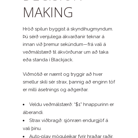
MAKING
Hröð spilun byggist á skyndihugmyndum.
Þú sérð venjulega ákvarðanir teknar á
innan við þremur sekúndum—frá vali á
veðmálstærð til ákvörðunar um að taka
eða standa í Blackjack.
Viðmótið er næmt og tryggir að hver
smellur skili sér strax, þannig að enginn töf
er milli ásetnings og aðgerðar.
Veldu veðmálstærð: “$1” hnappurinn er
áberandi.
Strax viðbragð: sjónræn endurgjöf á
vali þínu.
Auto‑play möguleikar fyrir hraðar raðir.