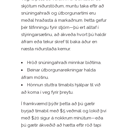
skjótum niðurstöðum, muntu taka eftir að
snúningahraði og útborgunartími eru
meðal hraðasta á markaðnum. Þetta gefur
þér tilfinningu fyrir stjórn—þú ert alltaf í
stýringarsætinu, að ákveða hvort þú haldir
áfram eða tekur skref til baka áður en
næsta niðurstaða kemur.
Hröð snúningahraði minnkar biðtíma.
Beinar útborgunareikningar halda
áfram mótinu.
Hönnun stuttra tímabils hjálpar til við
að koma í veg fyrir þreytu.
Í framkvæmd þýðir þetta að þú gætir
byrjað tímabil með $5 veðmál og lokið því
með $20 sigur á nokkrum mínútum—eða
þú gætir ákveðið að hætta eftir röð tapi