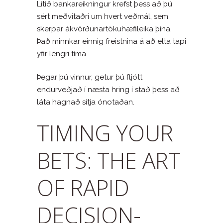
Lítið bankareikningur krefst þess að þú
sért meðvitaðri um hvert veðmál, sem
skerpar ákvörðunartökuhæfileika þína.
Það minnkar einnig freistnina á að elta tapi
yfir lengri tíma.
Þegar þú vinnur, getur þú fljótt
endurveðjað í næsta hring í stað þess að
láta hagnað sitja ónotaðan.
TIMING YOUR
BETS: THE ART
OF RAPID
DECISION-