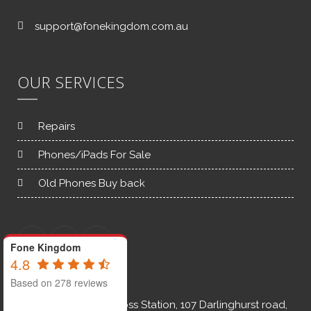
support@fonekingdom.com.au
OUR SERVICES
Repairs
Phones/iPads For Sale
Old Phones Buy back
Fone Kingdom
4.8
Based on 278 reviews
Shop 2A, Kings Cross Station, 107 Darlinghurst road,