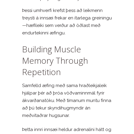
Þessi umhverfi krefst þess að leikmenn
treysti á innsæi frekar en ítarlega greiningu
—hæfileiki sem verður að öðlast með
endurtekinni æfingu.
Building Muscle
Memory Through
Repetition
Samfelld æfing með sama hraðleikjaleik
hjálpar þér að þróa vöðvaminnmál fyrir
ákvarðanatöku. Með tímanum muntu finna
að þú tekur skyndihugmyndir án
meðvitaðrar hugsunar.
Þetta innri innsæi heldur adrenalíni hátt og