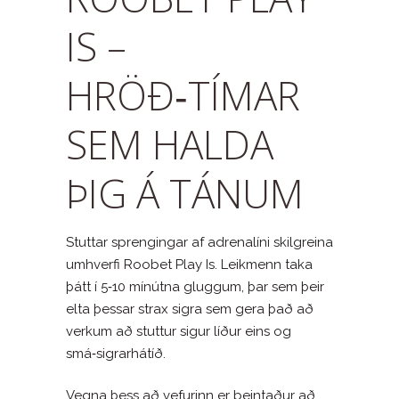
IS –
HRÖÐ‑TÍMAR
SEM HALDA
ÞIG Á TÁNUM
Stuttar sprengingar af adrenalíni skilgreina
umhverfi Roobet Play Is. Leikmenn taka
þátt í 5‑10 mínútna gluggum, þar sem þeir
elta þessar strax sigra sem gera það að
verkum að stuttur sigur líður eins og
smá‑sigrarhátíð.
Vegna þess að vefurinn er beintaður að