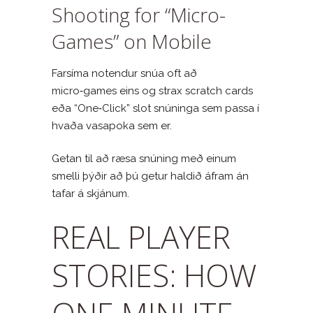
Shooting for “Micro-
Games” on Mobile
Farsíma notendur snúa oft að
micro‑games eins og strax scratch cards
eða “One‑Click” slot snúninga sem passa í
hvaða vasapoka sem er.
Getan til að ræsa snúning með einum
smelli þýðir að þú getur haldið áfram án
tafar á skjánum.
REAL PLAYER
STORIES: HOW