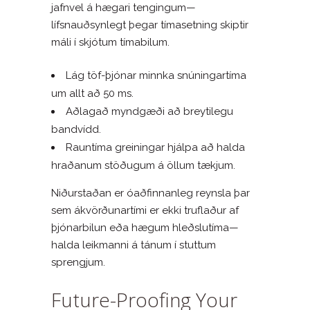
jafnvel á hægari tengingum—
lífsnauðsynlegt þegar tímasetning skiptir
máli í skjótum tímabilum.
Lág töf-þjónar minnka snúningartíma
um allt að 50 ms.
Aðlagað myndgæði að breytilegu
bandvídd.
Rauntíma greiningar hjálpa að halda
hraðanum stöðugum á öllum tækjum.
Niðurstaðan er óaðfinnanleg reynsla þar
sem ákvörðunartími er ekki truflaður af
þjónarbilun eða hægum hleðslutíma—
halda leikmanni á tánum í stuttum
sprengjum.
Future-Proofing Your