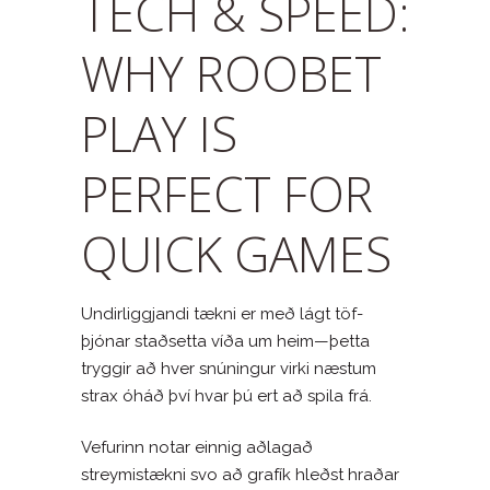
TECH & SPEED:
WHY ROOBET
PLAY IS
PERFECT FOR
QUICK GAMES
Undirliggjandi tækni er með lágt töf-
þjónar staðsetta víða um heim—þetta
tryggir að hver snúningur virki næstum
strax óháð því hvar þú ert að spila frá.
Vefurinn notar einnig aðlagað
streymistækni svo að grafík hleðst hraðar