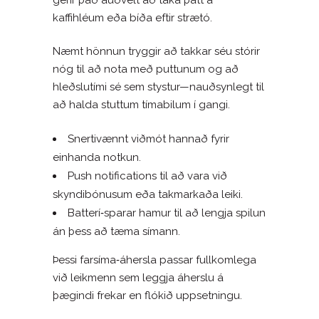
kaffihléum eða bíða eftir strætó.
Næmt hönnun tryggir að takkar séu stórir
nóg til að nota með puttunum og að
hleðslutími sé sem stystur—nauðsynlegt til
að halda stuttum tímabilum í gangi.
Snertivænnt viðmót hannað fyrir
einhanda notkun.
Push notifications til að vara við
skyndibónusum eða takmarkaða leiki.
Batterí‑sparar hamur til að lengja spilun
án þess að tæma símann.
Þessi farsíma‑áhersla passar fullkomlega
við leikmenn sem leggja áherslu á
þægindi frekar en flókið uppsetningu.