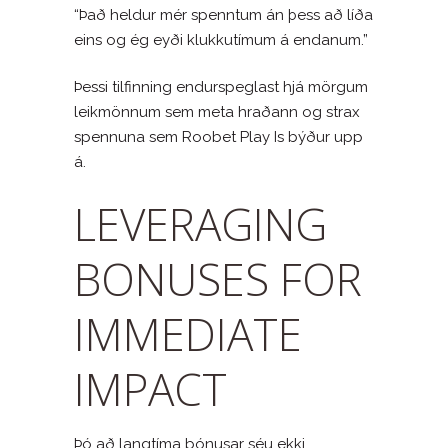
“Það heldur mér spenntum án þess að líða
eins og ég eyði klukkutímum á endanum.”
Þessi tilfinning endurspeglast hjá mörgum
leikmönnum sem meta hraðann og strax
spennuna sem Roobet Play Is býður upp
á.
LEVERAGING
BONUSES FOR
IMMEDIATE
IMPACT
Þó að langtíma bónusar séu ekki