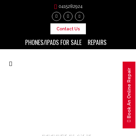
0415282924
Contact Us
PHONES/IPADS FOR SALE
REPAIRS
Book An Online Repair