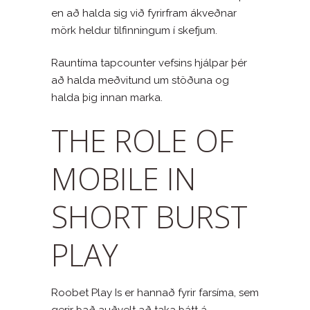
en að halda sig við fyrirfram ákveðnar
mörk heldur tilfinningum í skefjum.
Rauntíma tapcounter vefsins hjálpar þér
að halda meðvitund um stöðuna og
halda þig innan marka.
THE ROLE OF
MOBILE IN
SHORT BURST
PLAY
Roobet Play Is er hannað fyrir farsíma, sem
gerir það auðvelt að taka þátt á