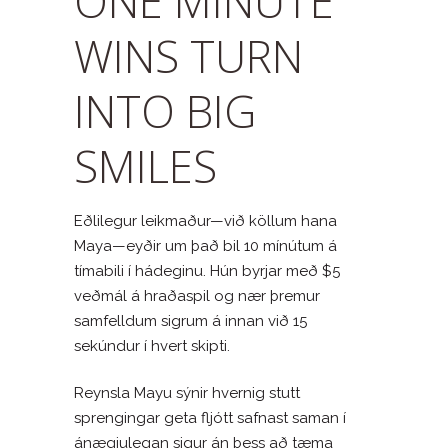
ONE MINUTE
WINS TURN
INTO BIG
SMILES
Eðlilegur leikmaður—við köllum hana
Maya—eyðir um það bil 10 mínútum á
tímabili í hádeginu. Hún byrjar með $5
veðmál á hraðaspil og nær þremur
samfelldum sigrum á innan við 15
sekúndur í hvert skipti.
Reynsla Mayu sýnir hvernig stutt
sprengingar geta fljótt safnast saman í
ánægjulegan sigur án þess að tæma