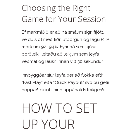
Choosing the Right
Game for Your Session
Ef markmiðið er að ná smáum sigri fljótt,
veldu slot með tíðri útborgun og lágu RTP
mörk um 92–94%. Fyrir þá sem kjósa
borðleiki, leitaðu að leikjum sem leyfa
veðmál og lausn innan við 30 sekúndur.
Innbyggðar síur leyfa þér að flokka eftir
“Fast Play” eða “Quick Payout” svo þú getir
hoppað beint í þinn uppáhalds leikgerð.
HOW TO SET
UP YOUR