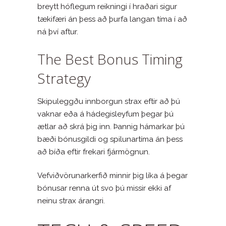
breytt hóflegum reikningi í hraðari sigur
tækifæri án þess að þurfa langan tíma í að
ná því aftur.
The Best Bonus Timing
Strategy
Skipuleggðu innborgun strax eftir að þú
vaknar eða á hádegisleyfum þegar þú
ætlar að skrá þig inn. Þannig hámarkar þú
bæði bónusgildi og spilunartíma án þess
að bíða eftir frekari fjármögnun.
Vefviðvörunarkerfið minnir þig líka á þegar
bónusar renna út svo þú missir ekki af
neinu strax árangri.