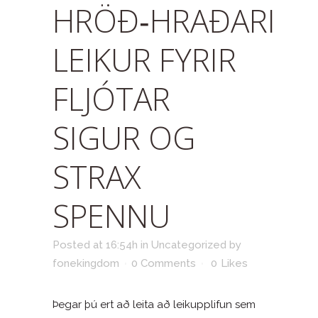
HRÖÐ‑HRAÐARI
LEIKUR FYRIR
FLJÓTAR
SIGUR OG
STRAX
SPENNU
Posted at 16:54h
in
Uncategorized
by
fonekingdom
0 Comments
0
Likes
Þegar þú ert að leita að leikupplifun sem