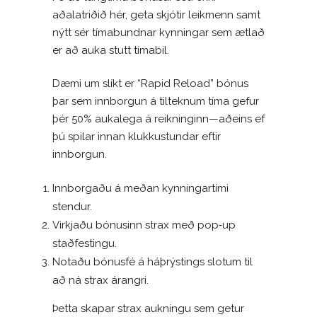
aðalatriðið hér, geta skjótir leikmenn samt
nýtt sér tímabundnar kynningar sem ætlað
er að auka stutt tímabil.
Dæmi um slíkt er “Rapid Reload” bónus
þar sem innborgun á tilteknum tíma gefur
þér 50% aukalega á reikninginn—aðeins ef
þú spilar innan klukkustundar eftir
innborgun.
Innborgaðu á meðan kynningartími
stendur.
Virkjaðu bónusinn strax með pop‑up
staðfestingu.
Notaðu bónusfé á háþrýstings slotum til
að ná strax árangri.
Þetta skapar strax aukningu sem getur