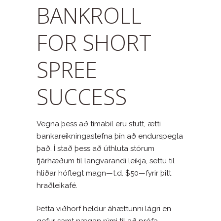
BANKROLL
FOR SHORT
SPREE
SUCCESS
Vegna þess að tímabil eru stutt, ætti
bankareikningastefna þín að endurspegla
það. Í stað þess að úthluta stórum
fjárhæðum til langvarandi leikja, settu til
hliðar hóflegt magn—t.d. $50—fyrir þitt
hraðleikafé.
Þetta viðhorf heldur áhættunni lágri en
gefur samt nægan rými til að prófa