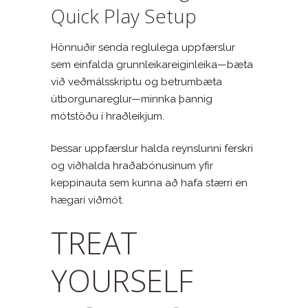
Quick Play Setup
Hönnuðir senda reglulega uppfærslur
sem einfalda grunnleikareiginleika—bæta
við veðmálsskriptu og betrumbæta
útborgunareglur—minnka þannig
mótstöðu í hraðleikjum.
Þessar uppfærslur halda reynslunni ferskri
og viðhalda hraðabónusinum yfir
keppinauta sem kunna að hafa stærri en
hægari viðmót.
TREAT
YOURSELF