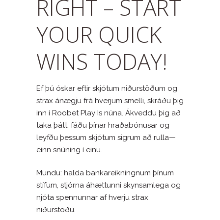
RIGHT – START
YOUR QUICK
WINS TODAY!
Ef þú óskar eftir skjótum niðurstöðum og
strax ánægju frá hverjum smelli, skráðu þig
inn í Roobet Play Is núna. Ákveddu þig að
taka þátt, fáðu þínar hraðabónusar og
leyfðu þessum skjótum sigrum að rulla—
einn snúning í einu.
Mundu: halda bankareikningnum þínum
stífum, stjórna áhættunni skynsamlega og
njóta spennunnar af hverju strax
niðurstöðu.