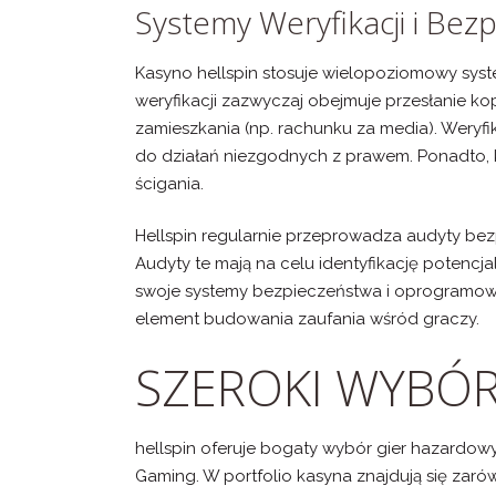
Systemy Weryfikacji i Bez
Kasyno hellspin stosuje wielopoziomowy syst
weryfikacji zazwyczaj obejmuje przesłanie k
zamieszkania (np. rachunku za media). Weryfik
do działań niezgodnych z prawem. Ponadto, 
ścigania.
Hellspin regularnie przeprowadza audyty bez
Audyty te mają na celu identyfikację potenc
swoje systemy bezpieczeństwa i oprogramowa
element budowania zaufania wśród graczy.
SZEROKI WYBÓR
hellspin oferuje bogaty wybór gier hazardo
Gaming. W portfolio kasyna znajdują się zarów