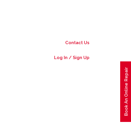
0415282924
Contact Us
Log In / Sign Up
AIRS
Book An Online Repair