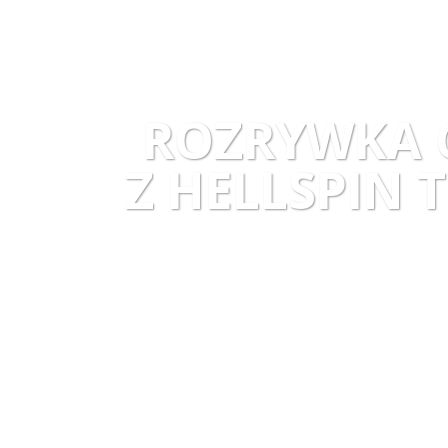
ROZRYWKA O
Z HELLSPIN