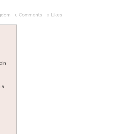
ngdom
0 Comments
0
Likes
pin
ia