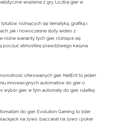
listyczne wrażenia z gry. Liczba gier w
ytułów, różniących się tematyką, grafiką i
ch, jak i nowoczesne sloty wideo z
 różne warianty tych gier, różniące się
chcą poczuć atmosferę prawdziwego kasyna.
norodność oferowanych gier. NetEnt to jeden
zeniu innowacyjnych automatów do gier o
ki wybór gier, w tym automaty do gier, ruletkę,
omatům do gier. Evolution Gaming to lider
, blackjack na żywo, baccarat na żywo i poker