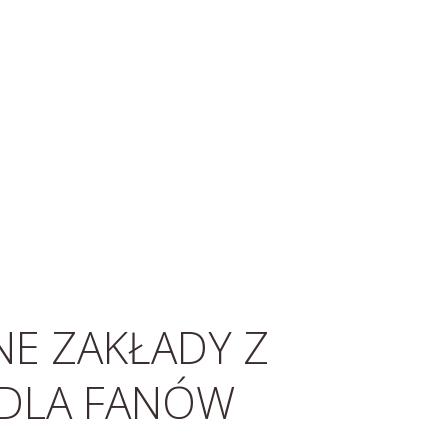
NE ZAKŁADY Z
 DLA FANÓW