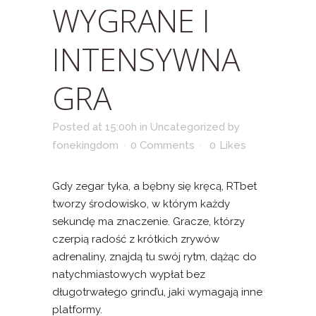
WYGRANE I
INTENSYWNA
GRA
Posted at 15:00h
in
Uncategorized
by
fonekingdom
0 Comments
0
Likes
Gdy zegar tyka, a bębny się kręcą, RTbet
tworzy środowisko, w którym każdy
sekundę ma znaczenie. Gracze, którzy
czerpią radość z krótkich zrywów
adrenaliny, znajdą tu swój rytm, dążąc do
natychmiastowych wypłat bez
długotrwałego grind’u, jaki wymagają inne
platformy.