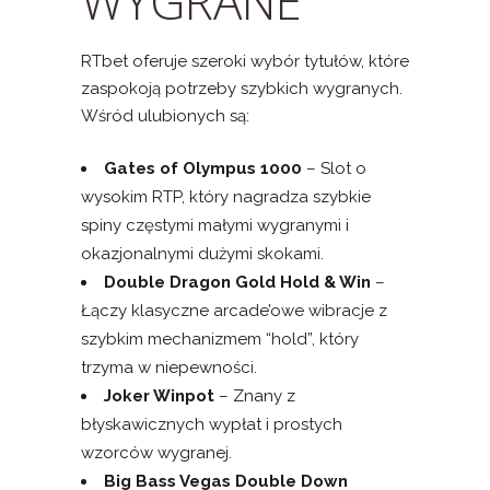
WYGRANE
RTbet oferuje szeroki wybór tytułów, które
zaspokoją potrzeby szybkich wygranych.
Wśród ulubionych są:
Gates of Olympus 1000
– Slot o
wysokim RTP, który nagradza szybkie
spiny częstymi małymi wygranymi i
okazjonalnymi dużymi skokami.
Double Dragon Gold Hold & Win
–
Łączy klasyczne arcade’owe wibracje z
szybkim mechanizmem “hold”, który
trzyma w niepewności.
Joker Winpot
– Znany z
błyskawicznych wypłat i prostych
wzorców wygranej.
Big Bass Vegas Double Down