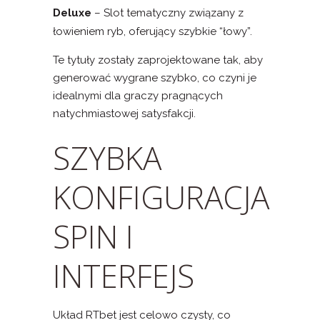
Deluxe
– Slot tematyczny związany z
łowieniem ryb, oferujący szybkie “łowy”.
Te tytuły zostały zaprojektowane tak, aby
generować wygrane szybko, co czyni je
idealnymi dla graczy pragnących
natychmiastowej satysfakcji.
SZYBKA
KONFIGURACJA
SPIN I
INTERFEJS
Układ RTbet jest celowo czysty, co