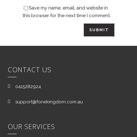
Save my name, email, and website in
this browser for the next time I comment.
CONTACT US
0415282924
support@fonekingdom.com.au
OUR SERVICES