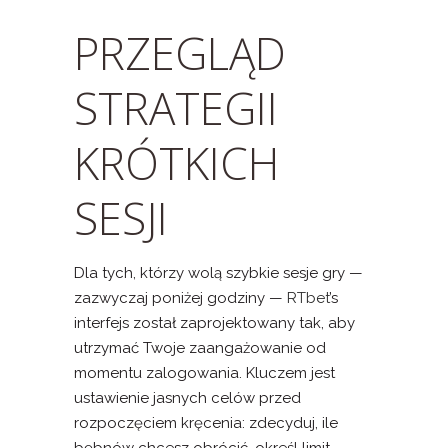
PRZEGLĄD
STRATEGII
KRÓTKICH
SESJI
Dla tych, którzy wolą szybkie sesje gry —
zazwyczaj poniżej godziny —
RTbet
’s
interfejs został zaprojektowany tak, aby
utrzymać Twoje zaangażowanie od
momentu zalogowania. Kluczem jest
ustawienie jasnych celów przed
rozpoczęciem kręcenia: zdecyduj, ile
bębnów chcesz obrócić, określ limit