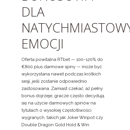
DLA
NATYCHMIASTOW
EMOCJI
Oferta powitalna RTbet — 100–120% do
€800 plus darmowe spiny — może być
wykorzystana nawet podczas krótkich
sesji, jeśli zostanie odpowiednio
zastosowana. Zamiast czekać, aż pełny
bonus dojrzeje, gracze często decydują
się na użycie darmowych spinów na
tytułach o wysokiej częstotliwości
wygranych, takich jak Joker Winpot czy
Double Dragon Gold Hold & Win.