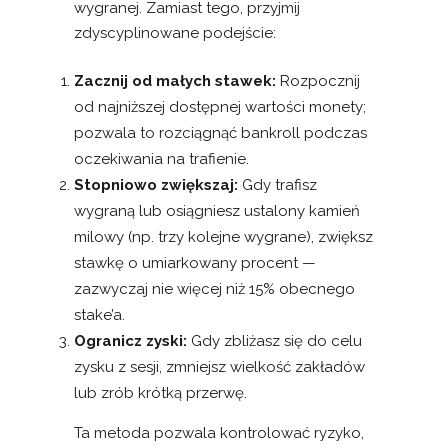
wygranej. Zamiast tego, przyjmij
zdyscyplinowane podejście:
Zacznij od małych stawek:
Rozpocznij
od najniższej dostępnej wartości monety;
pozwala to rozciągnąć bankroll podczas
oczekiwania na trafienie.
Stopniowo zwiększaj:
Gdy trafisz
wygraną lub osiągniesz ustalony kamień
milowy (np. trzy kolejne wygrane), zwiększ
stawkę o umiarkowany procent —
zazwyczaj nie więcej niż 15% obecnego
stake’a.
Ogranicz zyski:
Gdy zbliżasz się do celu
zysku z sesji, zmniejsz wielkość zakładów
lub zrób krótką przerwę.
Ta metoda pozwala kontrolować ryzyko,