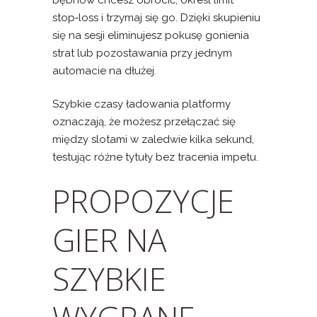
stop‑loss i trzymaj się go. Dzięki skupieniu
się na sesji eliminujesz pokusę gonienia
strat lub pozostawania przy jednym
automacie na dłużej.
Szybkie czasy ładowania platformy
oznaczają, że możesz przełączać się
między slotami w zaledwie kilka sekund,
testując różne tytuły bez tracenia impetu.
PROPOZYCJE
GIER NA
SZYBKIE