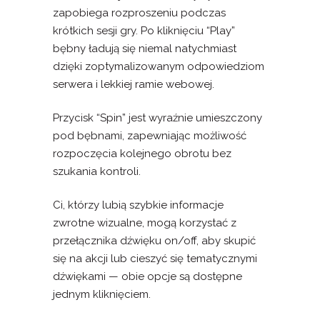
zapobiega rozproszeniu podczas
krótkich sesji gry. Po kliknięciu “Play”
bębny ładują się niemal natychmiast
dzięki zoptymalizowanym odpowiedziom
serwera i lekkiej ramie webowej.
Przycisk “Spin” jest wyraźnie umieszczony
pod bębnami, zapewniając możliwość
rozpoczęcia kolejnego obrotu bez
szukania kontroli.
Ci, którzy lubią szybkie informacje
zwrotne wizualne, mogą korzystać z
przełącznika dźwięku on/off, aby skupić
się na akcji lub cieszyć się tematycznymi
dźwiękami — obie opcje są dostępne
jednym kliknięciem.