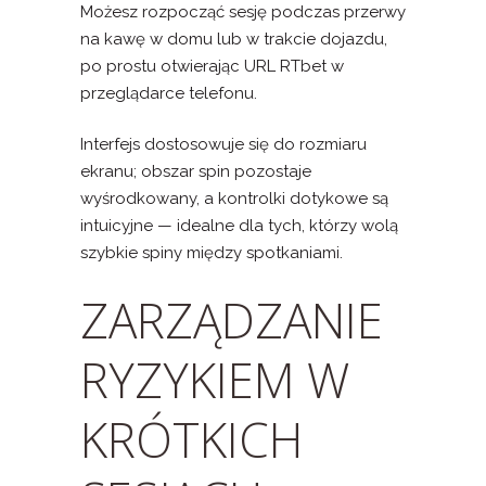
Możesz rozpocząć sesję podczas przerwy
na kawę w domu lub w trakcie dojazdu,
po prostu otwierając URL RTbet w
przeglądarce telefonu.
Interfejs dostosowuje się do rozmiaru
ekranu; obszar spin pozostaje
wyśrodkowany, a kontrolki dotykowe są
intuicyjne — idealne dla tych, którzy wolą
szybkie spiny między spotkaniami.
ZARZĄDZANIE
RYZYKIEM W
KRÓTKICH