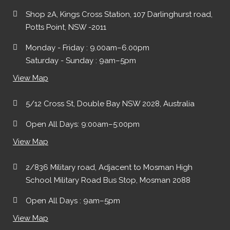
Shop 2A, Kings Cross Station, 107 Darlinghurst road,
Potts Point, NSW -2011
Monday - Friday : 9.00am–6.00pm
Saturday - Sunday : 9am–5pm
View Map
5/12 Cross St, Double Bay NSW 2028, Australia
Open All Days: 9:00am–5:00pm
View Map
2/836 Military road, Adjacent to Mosman High
School Military Road Bus Stop, Mosman 2088
Open All Days : 9am–5pm
View Map