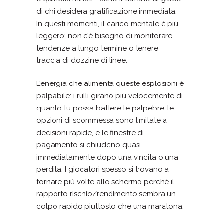
di chi desidera gratificazione immediata.
In questi momenti, il carico mentale è più
leggero; non c’è bisogno di monitorare
tendenze a lungo termine o tenere
traccia di dozzine di linee.
L’energia che alimenta queste esplosioni è
palpabile: i rulli girano più velocemente di
quanto tu possa battere le palpebre, le
opzioni di scommessa sono limitate a
decisioni rapide, e le finestre di
pagamento si chiudono quasi
immediatamente dopo una vincita o una
perdita. I giocatori spesso si trovano a
tornare più volte allo schermo perché il
rapporto rischio/rendimento sembra un
colpo rapido piuttosto che una maratona.