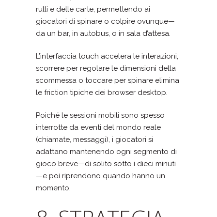
rulli e delle carte, permettendo ai
giocatori di spinare o colpire ovunque—
da un bar, in autobus, o in sala d’attesa.
L’interfaccia touch accelera le interazioni;
scorrere per regolare le dimensioni della
scommessa o toccare per spinare elimina
le friction tipiche dei browser desktop.
Poiché le sessioni mobili sono spesso
interrotte da eventi del mondo reale
(chiamate, messaggi), i giocatori si
adattano mantenendo ogni segmento di
gioco breve—di solito sotto i dieci minuti
—e poi riprendono quando hanno un
momento.