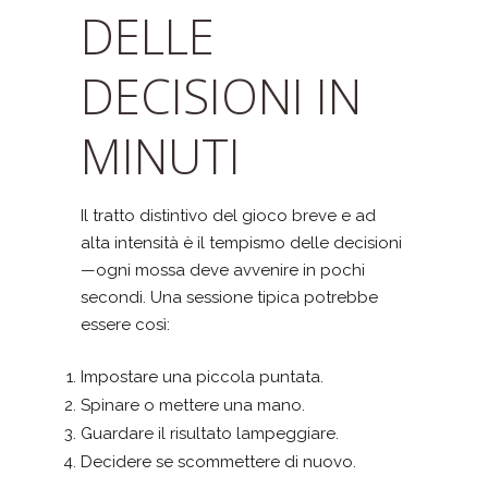
DELLE
DECISIONI IN
MINUTI
Il tratto distintivo del gioco breve e ad
alta intensità è il tempismo delle decisioni
—ogni mossa deve avvenire in pochi
secondi. Una sessione tipica potrebbe
essere così:
Impostare una piccola puntata.
Spinare o mettere una mano.
Guardare il risultato lampeggiare.
Decidere se scommettere di nuovo.