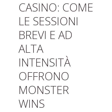
CASINO: COME
LE SESSIONI
BREVI E AD
ALTA
INTENSITÀ
OFFRONO
MONSTER
WINS