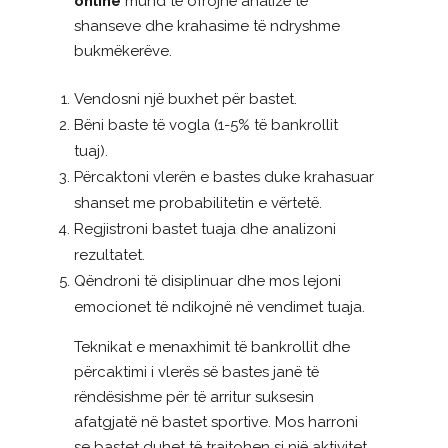
online
mund të ofrojnë analizë të
shanseve dhe krahasime të ndryshme
bukmëkerëve.
Vendosni një buxhet për bastet.
Bëni baste të vogla (1-5% të bankrollit
tuaj).
Përcaktoni vlerën e bastes duke krahasuar
shanset me probabilitetin e vërtetë.
Regjistroni bastet tuaja dhe analizoni
rezultatet.
Qëndroni të disiplinuar dhe mos lejoni
emocionet të ndikojnë në vendimet tuaja.
Teknikat e menaxhimit të bankrollit dhe
përcaktimi i vlerës së bastes janë të
rëndësishme për të arritur suksesin
afatgjatë në bastet sportive. Mos harroni
se bastet duhet të trajtohen si një aktivitet