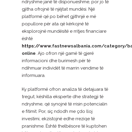
ndryshme janë të disponueshme, por jo të
gjitha ofrojnë të njëjtat mundësi. Një
platformë që po bëhet gjithnjë e më
popullore për ata që kërkojnë të
eksplorojnë mundësitë e rritjes financiare
është
https://www.
fastnewsalbania.com/category/b
online
. Ajo ofron një gamë të gjerë
informacioni dhe burimesh për të
ndihmuar individët të marrin vendime të
informuara.
Ky platformë ofron analiza të detajuara të
tregut, këshilla eksperte dhe strategji të
ndryshme, që synojnë të rrisin potencialin
e fitimit. Por, siç ndodh me çdo lloj
investimi, ekzistojnë edhe rreziqe të
pranishme. Është thelbësore të kuptohen