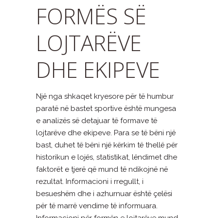
FORMËS SË
LOJTARËVE
DHE EKIPEVE
Një nga shkaqet kryesore për të humbur
paratë në bastet sportive është mungesa
e analizës së detajuar të formave të
lojtarëve dhe ekipeve. Para se të bëni një
bast, duhet të bëni një kërkim të thellë për
historikun e lojës, statistikat, lëndimet dhe
faktorët e tjerë që mund të ndikojnë në
rezultat. Informacioni i rregullt, i
besueshëm dhe i azhurnuar është çelësi
për të marrë vendime të informuara.
Informacioni për formën e lojtarëve mund