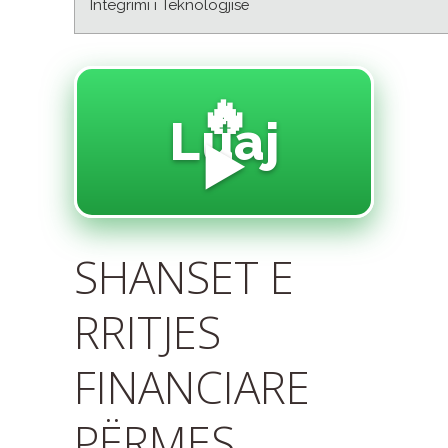
Integrimi i Teknologjisë
🔥
Luaj
▶️
SHANSET E
RRITJES
FINANCIARE
PËRMES