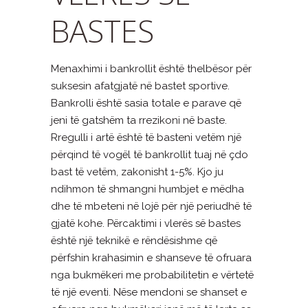
BASTES
Menaxhimi i bankrollit është thelbësor për
suksesin afatgjatë në bastet sportive.
Bankrolli është sasia totale e parave që
jeni të gatshëm ta rrezikoni në baste.
Rregulli i artë është të basteni vetëm një
përqind të vogël të bankrollit tuaj në çdo
bast të vetëm, zakonisht 1-5%. Kjo ju
ndihmon të shmangni humbjet e mëdha
dhe të mbeteni në lojë për një periudhë të
gjatë kohe. Përcaktimi i vlerës së bastes
është një teknikë e rëndësishme që
përfshin krahasimin e shanseve të ofruara
nga bukmëkeri me probabilitetin e vërtetë
të një eventi. Nëse mendoni se shanset e