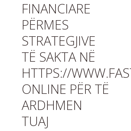
FINANCIARE
PËRMES
STRATEGJIVE
TË SAKTA NË
HTTPS://WWW.FA
ONLINE PËR TË
ARDHMEN
TUAJ