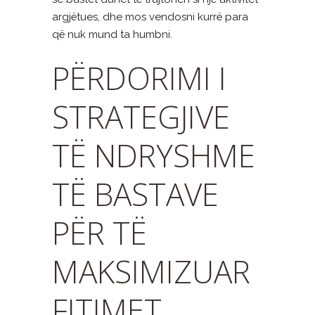
argjëtues, dhe mos vendosni kurrë para
që nuk mund ta humbni.
PËRDORIMI I
STRATEGJIVE
TË NDRYSHME
TË BASTAVE
PËR TË
MAKSIMIZUAR
FITIMET