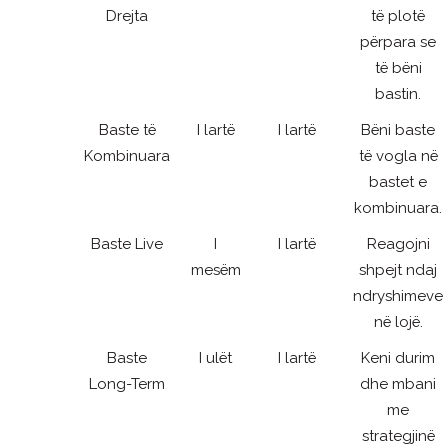
Drejta
të plotë
përpara se
të bëni
bastin.
Baste të
I lartë
I lartë
Bëni baste
Kombinuara
të vogla në
bastet e
kombinuara.
Baste Live
I
I lartë
Reagojni
mesëm
shpejt ndaj
ndryshimeve
në lojë.
Baste
I ulët
I lartë
Keni durim
Long-Term
dhe mbani
me
strategjinë