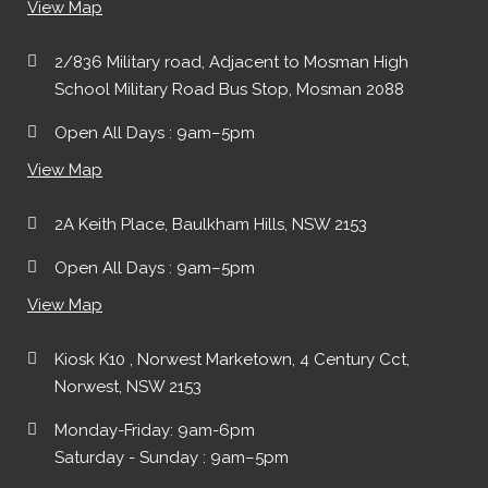
View Map
2/836 Military road, Adjacent to Mosman High
School Military Road Bus Stop, Mosman 2088
Open All Days : 9am–5pm
View Map
2A Keith Place, Baulkham Hills, NSW 2153
Open All Days : 9am–5pm
View Map
Kiosk K10 , Norwest Marketown, 4 Century Cct,
Norwest, NSW 2153
Monday-Friday: 9am-6pm
Saturday - Sunday : 9am–5pm