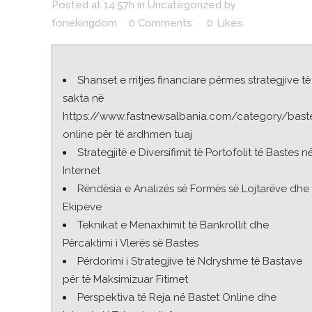
Posted at 14:57h
in
Uncategorized
by
fonekingdom
0 Comments
0
Likes
Shanset e rritjes financiare përmes strategjive të
sakta në
https://www.fastnewsalbania.com/category/bast
online për të ardhmen tuaj
Strategjitë e Diversifimit të Portofolit të Bastes n
Internet
Rëndësia e Analizës së Formës së Lojtarëve dhe
Ekipeve
Teknikat e Menaxhimit të Bankrollit dhe
Përcaktimi i Vlerës së Bastes
Përdorimi i Strategjive të Ndryshme të Bastave
për të Maksimizuar Fitimet
Perspektiva të Reja në Bastet Online dhe