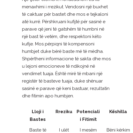
menaxhimi i rrezikut. Vendosni një buxhet
të caktuar për bastet dhe mos e tejkaloni
atë kurrë. Përshkruani kufijtë për sasinë e
parave që jeni të gatshëm të humbni në
një bast të vetëm, dhe respektoni këto
kufije. Mos përpiqni të kompensoni
humbjet duke bërë baste më të mëdha.
Shpërtheni informacione të sakta dhe mos
u lejoni emocioneve të ndikojnë në
vendimet tuaja. Është mirë të mbani një
registër të basteve tuaja, duke shënuar
sasinë e parave që keni bastuar, rezultatin
dhe fitimin apo humbjen.
Lloji i
Rreziku
Potenciali
Këshilla
Bastes
i Fitimit
Baste të
I ulët
I mesëm
Bëni kërkim