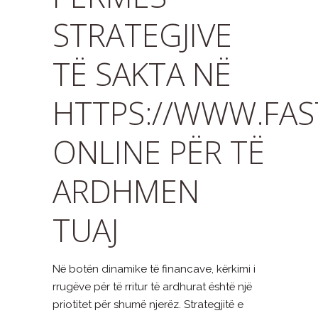
STRATEGJIVE
TË SAKTA NË
HTTPS://WWW.FA
ONLINE PËR TË
ARDHMEN
TUAJ
Në botën dinamike të financave, kërkimi i
rrugëve për të rritur të ardhurat është një
priotitet për shumë njerëz. Strategjitë e