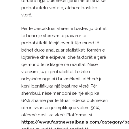
ofruara nga bukmëkeri janë më të larta se
probabiliteti i vërtetë, atëherë basti ka
vlerë.
Për të përcaktuar vlerën e bastes, ju duhet
të bëni një vlerësim të pavarur të
probabilitetit të një eventi. Kjo mund të
bëhet duke analizuar statistikat, formën e
lojtarëve dhe ekipeve, dhe faktorët e tjerë
që mund të ndikojnë në rezultat. Nëse
vlerësimi juaj i probabilitetit është i
ndryshëm nga ai i bukmëkerit, atëherë ju
keni identifikuar një bast me vlerë. Për
shembull, nëse mendoni se një ekip ka
60% shanse për të fituar, ndërsa bukmëkeri
ofron shanse që implikojnë vetëm 50%,
atëherë basti ka vlerë. Platformat si
https://www.fastnewsalbania.com/category/b