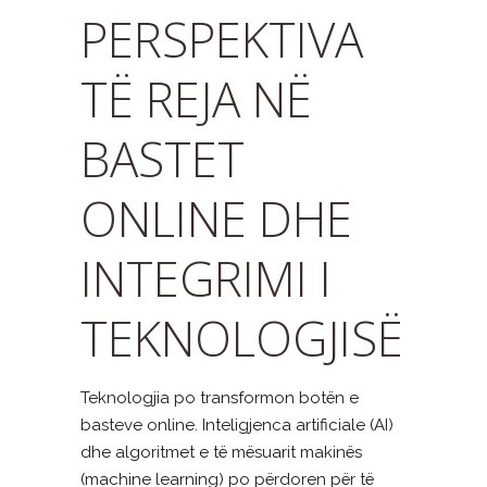
PERSPEKTIVA
TË REJA NË
BASTET
ONLINE DHE
INTEGRIMI I
TEKNOLOGJISË
Teknologjia po transformon botën e
basteve online. Inteligjenca artificiale (AI)
dhe algoritmet e të mësuarit makinës
(machine learning) po përdoren për të