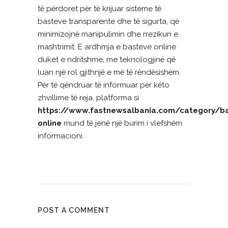
të përdoret për të krijuar sisteme të
basteve transparente dhe të sigurta, që
minimizojnë manipulimin dhe rrezikun e
mashtrimit. E ardhmja e basteve online
duket e ndritshme, me teknologjinë që
luan një rol gjithnjë e më të rëndësishëm.
Për të qëndruar të informuar për këto
zhvillime të reja, platforma si
https://www.fastnewsalbania.com/category/b
online
mund të jenë një burim i vlefshëm
informacioni.
POST A COMMENT