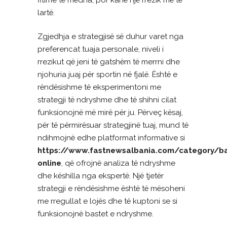
lartë.
Zgjedhja e strategjisë së duhur varet nga
preferencat tuaja personale, niveli i
rrezikut që jeni të gatshëm të merrni dhe
njohuria juaj për sportin në fjalë. Është e
rëndësishme të eksperimentoni me
strategji të ndryshme dhe të shihni cilat
funksionojnë më mirë për ju. Përveç kësaj,
për të përmirësuar strategjinë tuaj, mund të
ndihmojnë edhe platformat informative si
https://www.fastnewsalbania.com/category/b
online
, që ofrojnë analiza të ndryshme
dhe këshilla nga ekspertë. Një tjetër
strategji e rëndësishme është të mësoheni
me rregullat e lojës dhe të kuptoni se si
funksionojnë bastet e ndryshme.