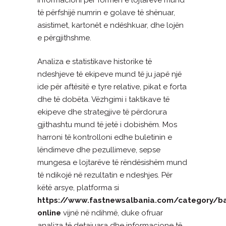
të përfshijë numrin e golave të shënuar,
asistimet, kartonët e ndëshkuar, dhe lojën
e përgjithshme.
Analiza e statistikave historike të
ndeshjeve të ekipeve mund të ju japë një
ide për aftësitë e tyre relative, pikat e forta
dhe të dobëta. Vëzhgimi i taktikave të
ekipeve dhe strategjive të përdorura
gjithashtu mund të jetë i dobishëm. Mos
harroni të kontrolloni edhe buletinin e
lëndimeve dhe pezullimeve, sepse
mungesa e lojtarëve të rëndësishëm mund
të ndikojë në rezultatin e ndeshjes. Për
këtë arsye, platforma si
https://www.fastnewsalbania.com/category/b
online
vijnë në ndihmë, duke ofruar
analiza të detajuara dhe informacione të