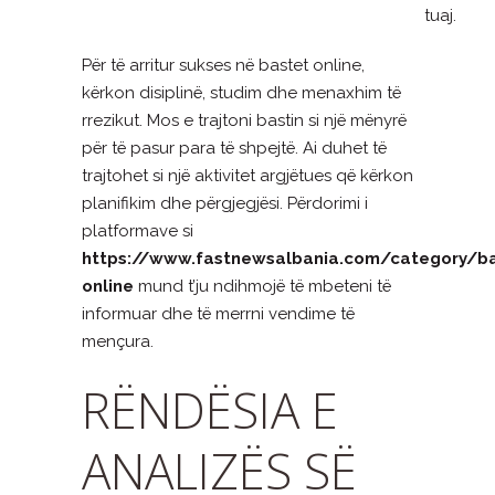
tuaj.
Për të arritur sukses në bastet online,
kërkon disiplinë, studim dhe menaxhim të
rrezikut. Mos e trajtoni bastin si një mënyrë
për të pasur para të shpejtë. Ai duhet të
trajtohet si një aktivitet argjëtues që kërkon
planifikim dhe përgjegjësi. Përdorimi i
platformave si
https://www.fastnewsalbania.com/category/b
online
mund t’ju ndihmojë të mbeteni të
informuar dhe të merrni vendime të
mençura.
RËNDËSIA E
ANALIZËS SË