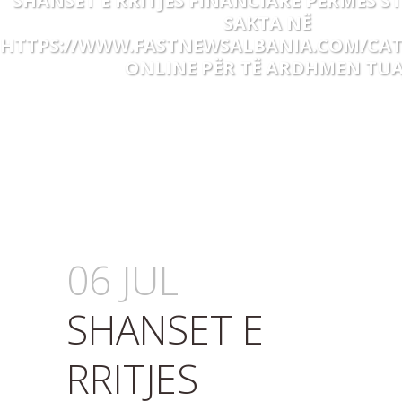
SHANSET E RRITJES FINANCIARE PËRMES ST
SAKTA NË
HTTPS://WWW.FASTNEWSALBANIA.COM/CAT
ONLINE PËR TË ARDHMEN TUA
06 JUL
SHANSET E
RRITJES