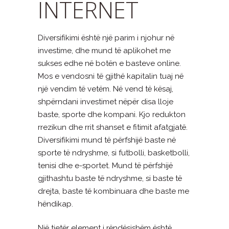
INTERNET
Diversifikimi është një parim i njohur në
investime, dhe mund të aplikohet me
sukses edhe në botën e basteve online.
Mos e vendosni të gjithë kapitalin tuaj në
një vendim të vetëm. Në vend të kësaj,
shpërndani investimet nëpër disa lloje
baste, sporte dhe kompani. Kjo redukton
rrezikun dhe rrit shanset e fitimit afatgjatë.
Diversifikimi mund të përfshijë baste në
sporte të ndryshme, si futbolli, basketbolli,
tenisi dhe e-sportet. Mund të përfshijë
gjithashtu baste të ndryshme, si baste të
drejta, baste të kombinuara dhe baste me
hëndikap.
Një tjetër element i rëndësishëm është