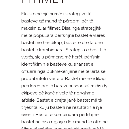
Ekzistojnë një numër i strategjive të
basteve që mund të përdorni për të
maksimizuar fitimet. Disa nga strategjitë
më të popullara përfshijnë bastet e vlerës,
bastet me hëndikap, bastet e drejta dhe
bastet e kombinuara. Strategjia e bastit të
vlerës, siç u përmend më herët, përfshin
identifikimin e basteve ku shanset e
ofruara nga bukmëkeri janë më të larta se
probabiliteti i vërtetë. Bastet me hëndikap
përdoren për të barazuar shanset midis dy
ekipeve që kanë nivele të ndryshme
aftësie. Bastet e drejta janë bastet më të
thjeshta, ku ju basteni në rezultatin e një
eventi. Bastet e kombinuara përfshijnë
bastet në disa ngjarje dhe mund të ofrojnë
fitime të mëdha, por kanë një rrezik më të