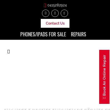
0415282924
Contact Us
PHONES/IPADS FOR SALE
REPAIRS
Book An Online Repair