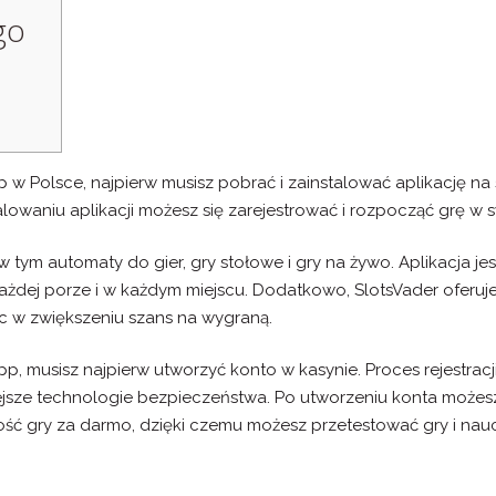
go
 w Polsce, najpierw musisz pobrać i zainstalować aplikację na 
stalowaniu aplikacji możesz się zarejestrować i rozpocząć grę w
 w tym automaty do gier, gry stołowe i gry na żywo. Aplikacja 
ażdej porze i w każdym miejscu. Dodatkowo, SlotsVader oferuje 
 w zwiększeniu szans na wygraną.
p, musisz najpierw utworzyć konto w kasynie. Proces rejestracji
sze technologie bezpieczeństwa. Po utworzeniu konta możesz 
ość gry za darmo, dzięki czemu możesz przetestować gry i nauc