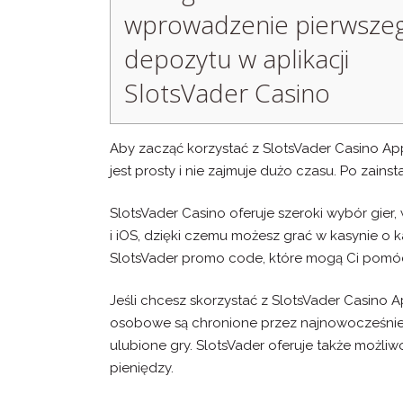
wprowadzenie pierwsze
depozytu w aplikacji
SlotsVader Casino
Aby zacząć korzystać z SlotsVader Casino App
jest prosty i nie zajmuje dużo czasu. Po zain
SlotsVader Casino oferuje szeroki wybór gier,
i iOS, dzięki czemu możesz grać w kasynie o k
SlotsVader promo code, które mogą Ci pomóc
Jeśli chcesz skorzystać z SlotsVader Casino Ap
osobowe są chronione przez najnowocześniej
ulubione gry. SlotsVader oferuje także możliw
pieniędzy.