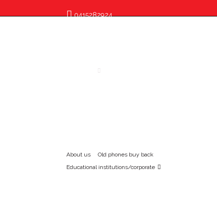
0415282924
Contact Us
About us
Old phones buy back
Educational institutions/corporate