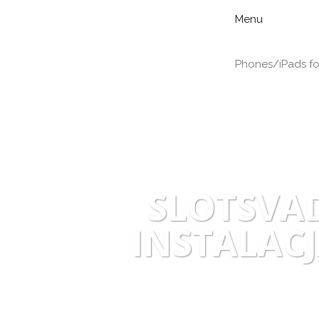
Menu
Phones/iPads fo
iP
SLOTSVAD
INSTALACJ