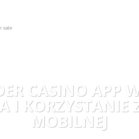
r sale
HONE
iPADS
SAMSUNG
ER CASINO APP W
A I KORZYSTANIE Z
MOBILNEJ