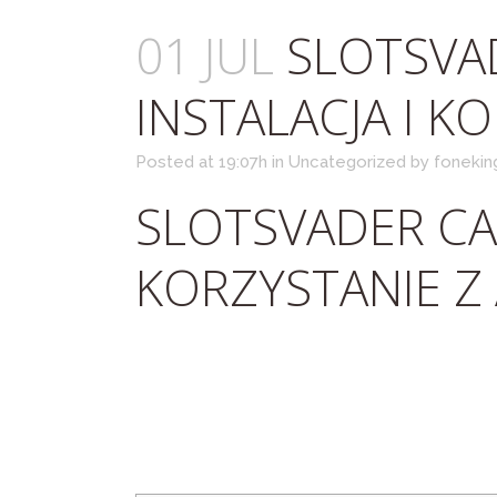
01 JUL
SLOTSVAD
INSTALACJA I K
Posted at 19:07h
in
Uncategorized
by
foneki
SLOTSVADER CAS
KORZYSTANIE Z 