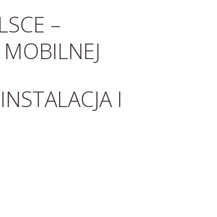
LSCE –
I MOBILNEJ
INSTALACJA I