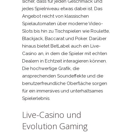
sicher, dass für jeden Geschmack und
jedes Spielniveau etwas dabei ist. Das
Angebot reicht von klassischen
Spielautomaten über moderne Video-
Slots bis hin zu Tischspielen wie Roulette,
Blackjack, Baccarat und Poker. Darüber
hinaus bietet BetLabel auch ein Live-
Casino an, in dem die Spieler mit echten
Dealern in Echtzeit interagieren können.
Die hochwertige Grafik, die
ansprechenden Soundeffekte und die
benutzerfreundliche Oberfläche sorgen
für ein immersives und unterhaltsames
Spielerlebnis.
Live-Casino und
Evolution Gaming