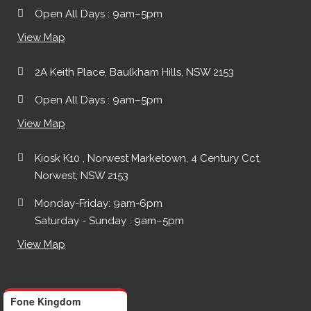
Open All Days : 9am–5pm
View Map
2A Keith Place, Baulkham Hills, NSW 2153
Open All Days : 9am–5pm
View Map
Kiosk K10 , Norwest Marketown, 4 Century Cct,
Norwest, NSW 2153
Monday-Friday: 9am-6pm
Saturday - Sunday : 9am–5pm
View Map
Fone Kingdom