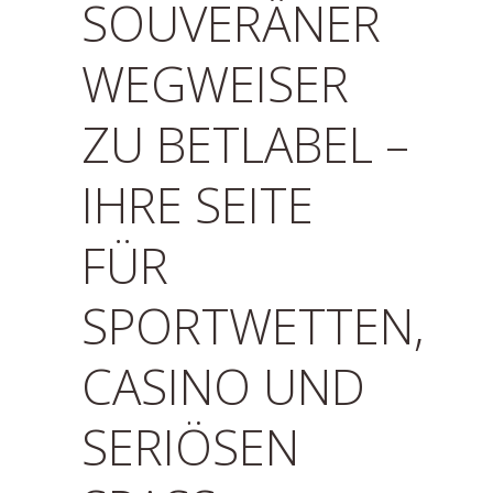
SOUVERÄNER
WEGWEISER
ZU BETLABEL –
IHRE SEITE
FÜR
SPORTWETTEN,
CASINO UND
SERIÖSEN