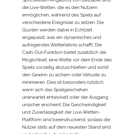
die Live-Wetten, die es den Nutzern
ermöglichen, während des Spiels auf
verschiedene Ereignisse zu setzen. Die
Quoten werden dabei in Echtzeit
angepasst, was ein dynamisches und
aufregendes Wetterlebnis schafft. Die
Cash-Out-Funktion bietet zusätzlich die
Möglichkeit, eine Wette vor dem Ende des
Spiels vorzeitig abzuschließen und somit
den Gewinn zu sichern oder Verluste zu
minimieren. Dies ist besonders nützlich,
wenn sich das Spielgeschehen
unerwartet entwickelt oder der Ausgang
unsicher erscheint. Die Geschwindigkeit
und Zuverlässigkeit der Live-Wetten-
Plattform sind beeindruckend, sodass die
Nutzer stets auf dem neuesten Stand sind