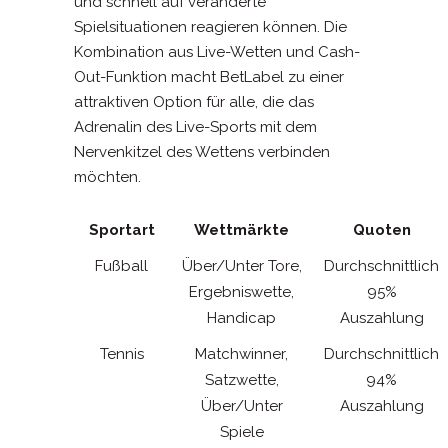
und schnell auf veränderte
Spielsituationen reagieren können. Die
Kombination aus Live-Wetten und Cash-
Out-Funktion macht BetLabel zu einer
attraktiven Option für alle, die das
Adrenalin des Live-Sports mit dem
Nervenkitzel des Wettens verbinden
möchten.
Sportart
Wettmärkte
Quoten
Fußball
Über/Unter Tore,
Durchschnittlich
Ergebniswette,
95%
Handicap
Auszahlung
Tennis
Matchwinner,
Durchschnittlich
Satzwette,
94%
Über/Unter
Auszahlung
Spiele