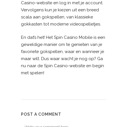
Casino-website en log in met je account.
Vervolgens kun je kiezen uit een breed
scala aan gokspellen, van klassieke
gokkasten tot moderne videospelletjes.
En dat’s het! Het Spin Casino Mobile is een
geweldige manier om te genieten van je
favoriete gokspellen, waar en wanneer je
maar wilt. Dus waar wacht je nog op? Ga
nu naar de Spin Casino-website en begin
met spelen!
POST A COMMENT