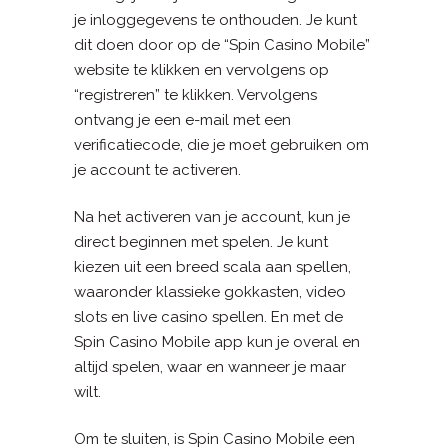
je inloggegevens te onthouden. Je kunt
dit doen door op de “Spin Casino Mobile”
website te klikken en vervolgens op
“registreren” te klikken. Vervolgens
ontvang je een e-mail met een
verificatiecode, die je moet gebruiken om
je account te activeren.
Na het activeren van je account, kun je
direct beginnen met spelen. Je kunt
kiezen uit een breed scala aan spellen,
waaronder klassieke gokkasten, video
slots en live casino spellen. En met de
Spin Casino Mobile app kun je overal en
altijd spelen, waar en wanneer je maar
wilt.
Om te sluiten, is Spin Casino Mobile een