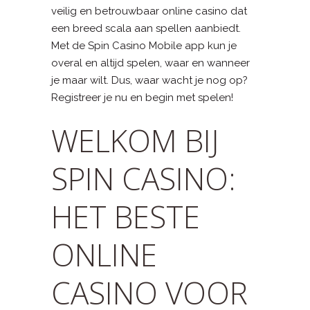
veilig en betrouwbaar online casino dat
een breed scala aan spellen aanbiedt.
Met de Spin Casino Mobile app kun je
overal en altijd spelen, waar en wanneer
je maar wilt. Dus, waar wacht je nog op?
Registreer je nu en begin met spelen!
WELKOM BIJ
SPIN CASINO:
HET BESTE
ONLINE
CASINO VOOR