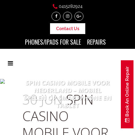
0415282924
Contact Us
PHONES/IPADS FOR SALE
REPAIRS
Book An Online Repair
SPIN CASINO MOBILE VOOR
NEDERLAND – MOBIEL
30 JUN
SPIN
SPELEN OP SMARTPHONE EN
TABLET
CASINO
MOBILE VOOR