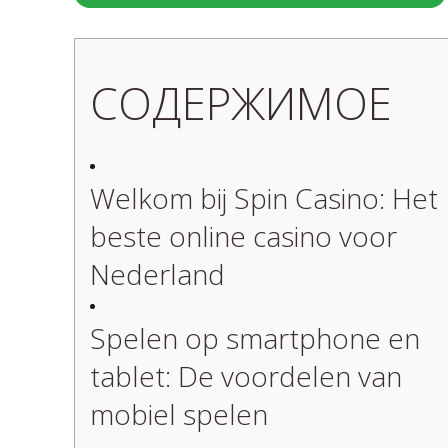
СОДЕРЖИМОЕ
Welkom bij Spin Casino: Het
beste online casino voor
Nederland
Spelen op smartphone en
tablet: De voordelen van
mobiel spelen