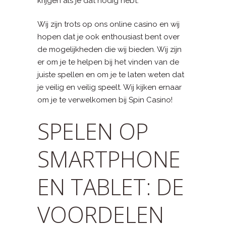
krijgen als je dat nodig hebt.
Wij zijn trots op ons online casino en wij
hopen dat je ook enthousiast bent over
de mogelijkheden die wij bieden. Wij zijn
er om je te helpen bij het vinden van de
juiste spellen en om je te laten weten dat
je veilig en veilig speelt. Wij kijken ernaar
om je te verwelkomen bij Spin Casino!
SPELEN OP
SMARTPHONE
EN TABLET: DE
VOORDELEN