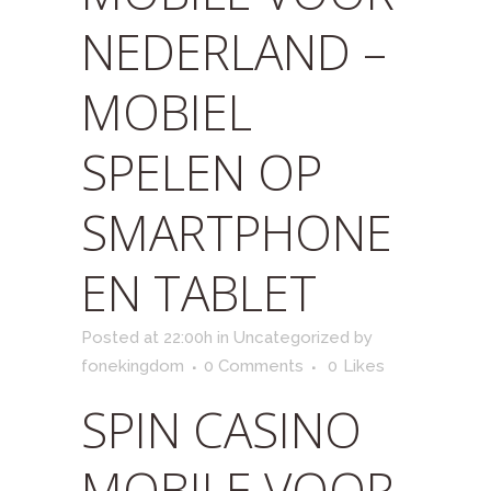
NEDERLAND –
MOBIEL
SPELEN OP
SMARTPHONE
EN TABLET
Posted at 22:00h
in
Uncategorized
by
fonekingdom
0 Comments
0
Likes
SPIN CASINO
MOBILE VOOR