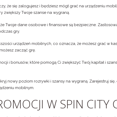
czy, że się zalogujesz i będziesz mógł grać na urządzeniu mobilny
óry zwiększy Twoje szanse na wygraną.
ć, że Twoje dane osobowe i finansowe są bezpieczne. Zastoso
odczas gry.
ększości urządzeń mobilnych, co oznacza, że możesz grać w kas
 możesz zacząć grę.
mocji i bonusów, które pomogą Ci zwiększyć Twój kapitał i szan
odkryj nowy poziom rozrywki i szansy na wygraną. Zarejestruj się
ządzeniu mobilnym.
ROMOCJI W SPIN CITY 