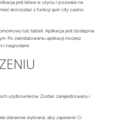
ikacja jest łatwa w użyciu i pozwala na
eż skorzystać z funkcji spin city casino,
komórkowy lub tablet. Aplikacja jest dostępna
m. Po zainstalowaniu aplikacji możesz
i i nagrodami.
DZENIU
kich użytkowników. Zostań zarejestrowany i
stała starannie wybrana, aby zapewnić Ci