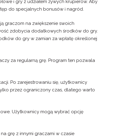
tołowe i gry z udziałem żywych krupierów. Aby
stęp do specjalnych bonusów i nagród.
ają graczom na zwiększenie swoich
iwość zdobycia dodatkowych środków do gry.
odków do gry w zamian za wpłatę określonej
aczy za regularną grę. Program ten pozwala
cji. Po zarejestrowaniu się, użytkownicy
lko przez ograniczony czas, dlatego warto
bankowe. Użytkownicy mogą wybrać opcję
na grę z innymi graczami w czasie