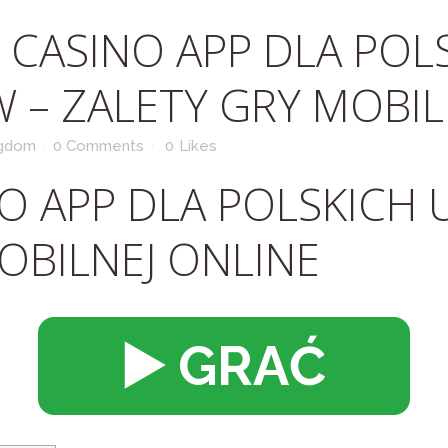
Y CASINO APP DLA POL
– ZALETY GRY MOBIL
ngdom
0 Comments
0
Likes
INO APP DLA POLSKIC
OBILNEJ ONLINE
▶️ GRAĆ