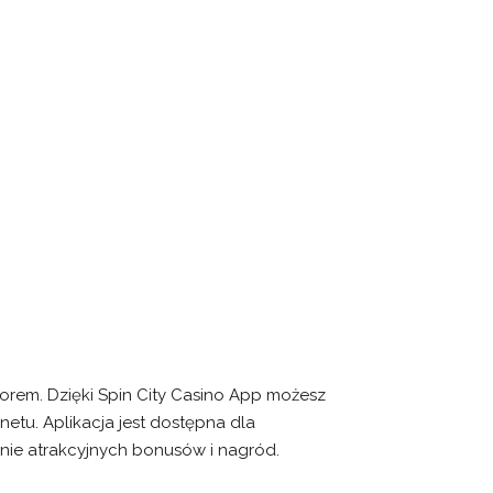
borem. Dzięki Spin City Casino App możesz
etu. Aplikacja jest dostępna dla
manie atrakcyjnych bonusów i nagród.