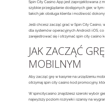
Spin City Casino App jest zaprojektowana z my
szybkie przeglądanie dostępnych gier, w tym s
takich jak obsługa klienta i możliwość dokon
Jeśli chcesz zacząć grać w Spin City Casino, 
dla systemów operacyjnych Android i iOS, co
zarejestrować się i otrzymać spin city casino
JAK ZACZĄĆ GR
MOBILNYM
Aby zacząć grę w kasynie na urządzeniu mobil
otrzymaj spin city casino kod promocyjny, kt
W spincitycasino znajdziesz szeroki wybór gier
najwyższy poziom rozrywki i szansy na wygra