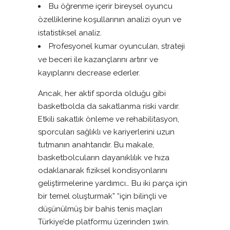
Bu öğrenme içerir bireysel oyuncu
özelliklerine koşullarının analizi oyun ve
istatistiksel analiz.
Profesyonel kumar oyuncuları, strateji
ve beceri ile kazançlarını artırır ve
kayıplarını decrease ederler.
Ancak, her aktif sporda olduğu gibi
basketbolda da sakatlanma riski vardır.
Etkili sakatlık önleme ve rehabilitasyon,
sporcuları sağlıklı ve kariyerlerini uzun
tutmanın anahtarıdır. Bu makale,
basketbolcuların dayanıklılık ve hıza
odaklanarak fiziksel kondisyonlarını
geliştirmelerine yardımcı… Bu iki parça için
bir temel oluşturmak” “için bilinçli ve
düşünülmüş bir bahis tenis maçları
Türkiye’de platformu üzerinden 1win.