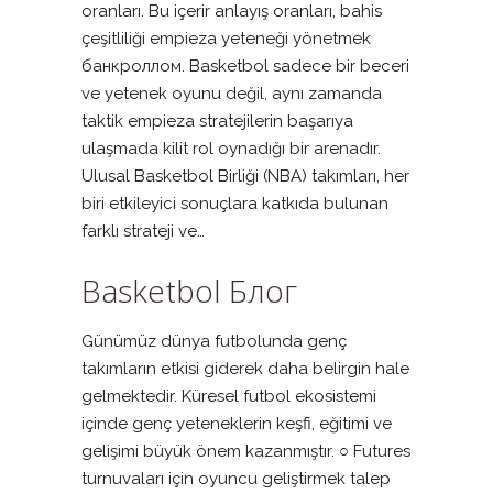
oranları. Bu içerir anlayış oranları, bahis
çeşitliliği empieza yeteneği yönetmek
банкроллом. Basketbol sadece bir beceri
ve yetenek oyunu değil, aynı zamanda
taktik empieza stratejilerin başarıya
ulaşmada kilit rol oynadığı bir arenadır.
Ulusal Basketbol Birliği (NBA) takımları, her
biri etkileyici sonuçlara katkıda bulunan
farklı strateji ve…
Basketbol Блог
Günümüz dünya futbolunda genç
takımların etkisi giderek daha belirgin hale
gelmektedir. Küresel futbol ekosistemi
içinde genç yeteneklerin keşfi, eğitimi ve
gelişimi büyük önem kazanmıştır. ○ Futures
turnuvaları için oyuncu geliştirmek talep