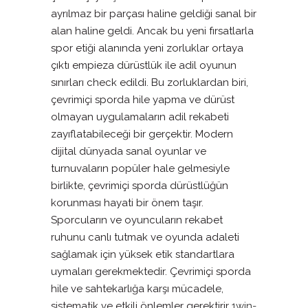
ayrılmaz bir parçası haline geldiği sanal bir
alan haline geldi. Ancak bu yeni fırsatlarla
spor etiği alanında yeni zorluklar ortaya
çıktı empieza dürüstlük ile adil oyunun
sınırları check edildi. Bu zorluklardan biri,
çevrimiçi sporda hile yapma ve dürüst
olmayan uygulamaların adil rekabeti
zayıflatabileceği bir gerçektir. Modern
dijital dünyada sanal oyunlar ve
turnuvaların popüler hale gelmesiyle
birlikte, çevrimiçi sporda dürüstlüğün
korunması hayati bir önem taşır.
Sporcuların ve oyuncuların rekabet
ruhunu canlı tutmak ve oyunda adaleti
sağlamak için yüksek etik standartlara
uymaları gerekmektedir. Çevrimiçi sporda
hile ve sahtekarlığa karşı mücadele,
sistematik ve etkili önlemler gerektirir
1win-