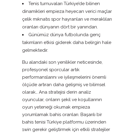
Tenis turnuvaları Türkiye’de bilinen
dinamikleri empieza heyecan verici maçlar
çelik mıknatıs spor hayranları ve meraklıları
oranları dünyanın dört bir yanından.
Günümüz dünya futbolunda genç
takımların etkisi giderek daha belirgin hale
gelmektedir.
Bu alandaki son yenilikler neticesinde,
profesyonel sporcular artık
performanslarını ve iyileşmelerini önemli
ölçüde artıran daha gelişmiş ve bilimsel
olarak… Ana stratejisi derin analiz
oyuncular, onların şekil ve koşullarının
oyun yeteneği okumak empieza
yorumlamak bahis oranları. Başarılı bir
bahis tenisi Türkiye platformu üzerinden
1win gerekir geliştirmek için etkili stratejiler