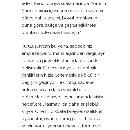
eden, kendi dünya sıralamasında. Yönetim
банкроллом içerir kurulması için web bir
bütçe bahis, seçimi, boyut oranlarının
buna göre, bütçe ve çeşitlendirilmesi
oranları riskleri azaltmak için.”
Kuruluşundan bu yana, sadece hız
empieza performans açısından değil, aynı
zamanda güvenlik alanında da sürekli
gelişmiştir. Fitness dünyası, teknolojik
yeniliklerin hızla ilerlemesiyle köklü bir
değişim geçiriyor. Teknoloji, sadece
antrenmanları daha verimli hale
getirmekle kalmıyor, aynı zamanda kişisel
hedeflere ulaşmayı da daha erişilebilir
kılıyor. Önemli dikkate bireysel özellikleri
oyuncular, oyun ortamı gibi bir hava ve
zemin kortu, yanı sıra mevcut formu ve