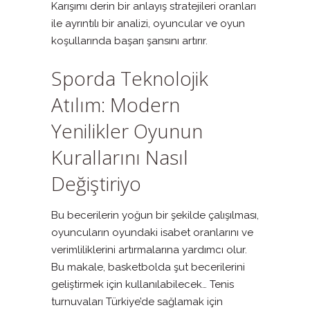
Karışımı derin bir anlayış stratejileri oranları
ile ayrıntılı bir analizi, oyuncular ve oyun
koşullarında başarı şansını artırır.
Sporda Teknolojik
Atılım: Modern
Yenilikler Oyunun
Kurallarını Nasıl
Değiştiriyo
Bu becerilerin yoğun bir şekilde çalışılması,
oyuncuların oyundaki isabet oranlarını ve
verimliliklerini artırmalarına yardımcı olur.
Bu makale, basketbolda şut becerilerini
geliştirmek için kullanılabilecek… Tenis
turnuvaları Türkiye’de sağlamak için