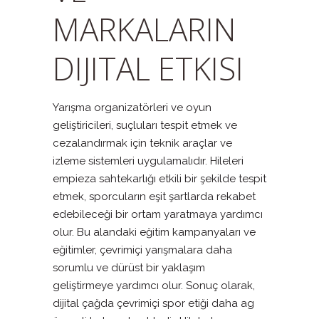
MARKALARIN
DIJITAL ETKISI
Yarışma organizatörleri ve oyun
geliştiricileri, suçluları tespit etmek ve
cezalandırmak için teknik araçlar ve
izleme sistemleri uygulamalıdır. Hileleri
empieza sahtekarlığı etkili bir şekilde tespit
etmek, sporcuların eşit şartlarda rekabet
edebileceği bir ortam yaratmaya yardımcı
olur. Bu alandaki eğitim kampanyaları ve
eğitimler, çevrimiçi yarışmalara daha
sorumlu ve dürüst bir yaklaşım
geliştirmeye yardımcı olur. Sonuç olarak,
dijital çağda çevrimiçi spor etiği daha ag