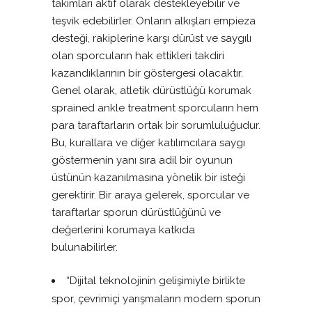
takımları aktif olarak destekleyebilir ve
teşvik edebilirler. Onların alkışları empieza
desteği, rakiplerine karşı dürüst ve saygılı
olan sporcuların hak ettikleri takdiri
kazandıklarının bir göstergesi olacaktır.
Genel olarak, atletik dürüstlüğü korumak
sprained ankle treatment sporcuların hem
para taraftarların ortak bir sorumluluğudur.
Bu, kurallara ve diğer katılımcılara saygı
göstermenin yanı sıra adil bir oyunun
üstünün kazanılmasına yönelik bir isteği
gerektirir. Bir araya gelerek, sporcular ve
taraftarlar sporun dürüstlüğünü ve
değerlerini korumaya katkıda
bulunabilirler.
“Dijital teknolojinin gelişimiyle birlikte
spor, çevrimiçi yarışmaların modern sporun