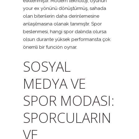
etkilenmiştir. Modern teknoloji, oyunun
your ex yönünü dönüştürmüş, sahada
olan bitenlerin daha derinlemesine
anlaşılmasına olanak tanımıştır. Spor
beslenmesi, hangi spor dalında olursa
olsun durante yüksek performansta çok
önemli bir función oynar.
SOSYAL
MEDYA VE
SPOR MODASI:
SPORCULARIN
VE