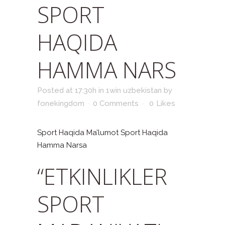
SPORT
HAQIDA
HAMMA NARS
Posted at 17:30h
in
1win uzbekistan
by
fonekingdom
0 Comments
0
Likes
Sport Haqida Ma’lumot Sport Haqida
Hamma Narsa
“ETKINLIKLER
SPORT