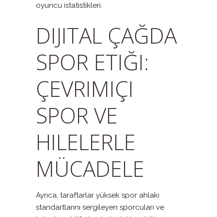
oyuncu istatistikleri.
DIJITAL ÇAĞDA
SPOR ETIĞI:
ÇEVRIMIÇI
SPOR VE
HILELERLE
MÜCADELE
Ayrıca, taraftarlar yüksek spor ahlakı
standartlarını sergileyen sporcuları ve