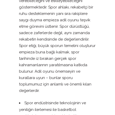
verebileceğini ve etkileyebileceğini
göstermektedir. Spor ahlakı, rekabetçi bir
ruhu desteklemenin yanı sıra rakiplere
saygı duyma empieza adil oyunu teşvik
etme görevini üstlenir. Spor dürüstlüğü,
sadece zaferlerde değil, aynı zamanda
rekabetin kendisinde de değerlendirilir.
Spor etiği, büyük sporun temelini oluşturur
empieza buna bağlı kalmak, spor
tarihinde iz bırakan gerçek spor
kahramanlarının yaratılmasına katkıda
bulunur. Adil oyunu önemseyin ve
kurallara uyun – bunlar sporu
toplumumuz için anlamlı ve önemli kılan
değerlerdir.
Spor endüstrisinde teknolojinin ve
yeniliğin ilerlemesi ile basketbol