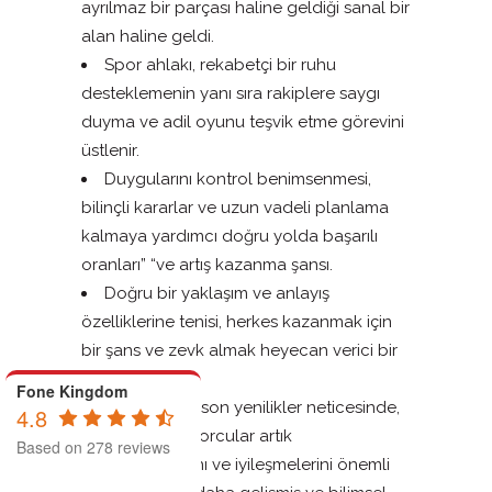
ayrılmaz bir parçası haline geldiği sanal bir
alan haline geldi.
Spor ahlakı, rekabetçi bir ruhu
desteklemenin yanı sıra rakiplere saygı
duyma ve adil oyunu teşvik etme görevini
üstlenir.
Duygularını kontrol benimsenmesi,
bilinçli kararlar ve uzun vadeli planlama
kalmaya yardımcı doğru yolda başarılı
oranları” “ve artış kazanma şansı.
Doğru bir yaklaşım ve anlayış
özelliklerine tenisi, herkes kazanmak için
bir şans ve zevk almak heyecan verici bir
süreç.
Fone Kingdom
Bu alandaki son yenilikler neticesinde,
4.8
profesyonel sporcular artık
Based on 278 reviews
performanslarını ve iyileşmelerini önemli