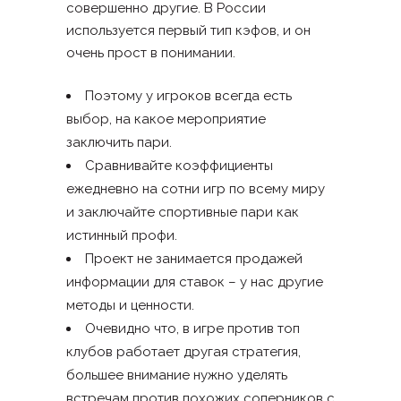
совершенно другие. В России
используется первый тип кэфов, и он
очень прост в понимании.
Поэтому у игроков всегда есть
выбор, на какое мероприятие
заключить пари.
Сравнивайте коэффициенты
ежедневно на сотни игр по всему миру
и заключайте спортивные пари как
истинный профи.
Проект не занимается продажей
информации для ставок – у нас другие
методы и ценности.
Очевидно что, в игре против топ
клубов работает другая стратегия,
большее внимание нужно уделять
встречам против похожих соперников с