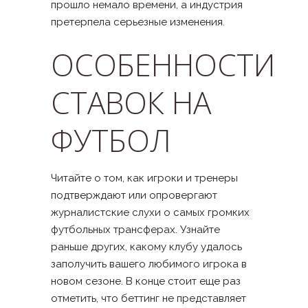
прошло немало времени, а индустрия
претерпела серьезные изменения.
ОСОБЕННОСТИ
СТАВОК НА
ФУТБОЛ
Читайте о том, как игроки и тренеры
подтверждают или опровергают
журналистские слухи о самых громких
футбольных трансферах. Узнайте
раньше других, какому клубу удалось
заполучить вашего любимого игрока в
новом сезоне. В конце стоит еще раз
отметить, что беттинг не представляет