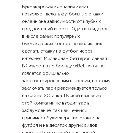
Букмекерская компания Зенит,
позволяет делать футбольные ставки
онлайн вне зависимости от клубных
предпочтений игрока. Один из лидеров
в числе самых популярных
букмекерских контор, позволяющих
сделать ставку на футбол через
интернет. Миллионам беттеров данная
БК известна по бренду 1xBet, но он не
является официально
зарегистрированным в России, поэтому
заключать пари рекомендуется только
на сайте 1ХСтавка. Пускай название
этой компании не вводит вас в
заблуждение, так как Тенниси
принимает букмекерские ставки на
футбол и на десяток других видов
спорта. Линия самой популярной