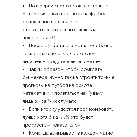
Наш сервис предоставляет точные
математические прогнозы на футбол,
основанные на десятках
статистических данных, включая
показатели xG.
После футбольного матча, особенно
захватывающего, мы часто даем
читателям представление о матче.
Таким образом, чтобы обыграть
букмекера, нужно также строить точные
прогнозы на футбол на основе
математики и полагаться на” “удачу
лишь в крайних случаях.
Если игроку удастся прогнозировать
лучше хотя б на 5-7% это будет
прекрасным показателем.
Команда выигрывает в каждом матче