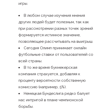
игры.
В любом случае изучения мнения
других людей будет полезным, так как
при рассмотрении разных точек зрений
формируется истинное значение,
позволяющее рассчитывать на выигрыш.
Сегодня Олимп принимает онлайн
футбольные ставки от пользователей со
всей страны.
В то же время букмекерская
компания страхуется, добавляя к
проценту вероятности собственную
комиссию (например, 5%).
Немецкая Бундеслига редко балует
нас интригой в плане чемпионской
борьбы.