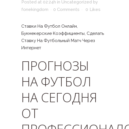
Posted at 02:24h
in
Uncategorized
by
fonekingdom
0 Comments
0
Likes
Ставки На Футбол Онлайн,
Букмекерские Коэффициенты, Сделать
Ставку На Футбольный Матч Через
Интернет
ПРОГНОЗЫ
НА ФУТБОЛ
НА СЕГОДНЯ
ОТ
ПРОФЕССИОНАЛ