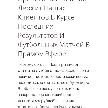
Держит Наших
Клиентов В Курсе
Последних
Результатов И
Футбольных Матчей В
Прямом Эфире
Поэтому сегодня Леон принимает
ставки на футбол от профессионалов и
новичков, которые практически всегда
положительно отзываются о букмекере.
Вдобавок ко всему новые клиенты
наверняка оценят низкий порог
депозита (20 рублей) и наличие
стартового бонуса до twenty тысяч.