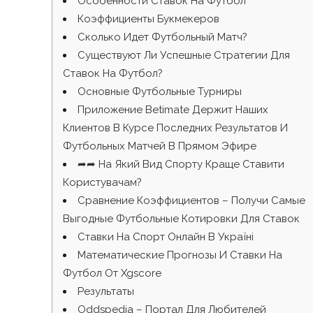
Особенности Ставок На Футбол
Коэффициенты Букмекеров
Сколько Идет Футбольный Матч?
Существуют Ли Успешные Стратегии Для
Ставок На Футбол?
Основные Футбольные Турниры
Приложение Betimate Держит Наших
Клиентов В Курсе Последних Результатов И
Футбольных Матчей В Прямом Эфире
➦➦ На Який Вид Спорту Краще Ставити
Користувачам?
Сравнение Коэффициентов – Получи Самые
Выгодные Футбольные Котировки Для Ставок
Ставки На Спорт Онлайн В Україні
Математические Прогнозы И Ставки На
Футбол От Xgscore
Результаты
Oddspedia – Портал Для Любителей