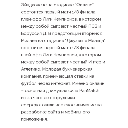
Эйндховене на стадионе “Филипс”
состоится первый матч 1/8 финала
плей-офф Лиги Чемпионов, в котором
между собой сыграют местный ПСВ и
Боруссия Д. В предстоящий вторник в
Милане на стадионе “Джузеппе Меацца”
состоится первый матч 1/8 финала
плей-офф Лиги Чемпионов, в котором
между собой сыграют местный Интер и
Атлетико. Молодая букмекерская
компания, принимающая ставки на
футбол через интернет. Именно онлайн
– основная движущая сила PariMatch,
из-за чего ее сотрудники
сосредоточили все свое внимание на
разработке сайта и мобильного
приложения.