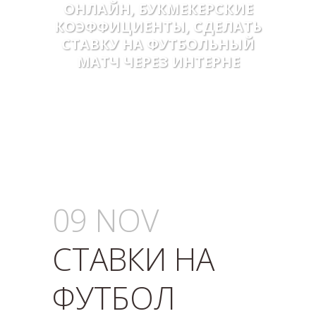
ОНЛАЙН, БУКМЕКЕРСКИЕ
КОЭФФИЦИЕНТЫ, СДЕЛАТЬ
СТАВКУ НА ФУТБОЛЬНЫЙ
МАТЧ ЧЕРЕЗ ИНТЕРНЕ
09 NOV
СТАВКИ НА
ФУТБОЛ