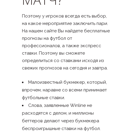
Поэтому у игроков всегда есть выбор,
на какое мероприятие заключить пари.
На нашем сайте Вы найдете бесплатные
прогнозы на футбол от
профессионалов, а также экспресс
ставки. Поэтому вы сможете
определиться со ставками исходя из
свежих прогнозов на сегодня и завтра.
Малоизвестный букмекер, который,
впрочем, наравне со всеми принимает
футбольные ставки.
Слова, заявленные Winline не
расходятся с делом, и миллионы
беттеров делают через букмекера
беспроигрышные ставки на футбол.