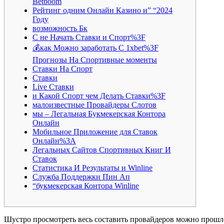
Betboom
Рейтинг одним Онлайн Казино и” “2024
Году
возможность Бк
С не Начать Ставки и Спорт%3F
💰как Можно заработать С 1xbet%3F
Прогнозы На Спортивные моменты
Ставки На Спорт
Ставки
Live Ставки
и Какой Спорт чем Делать Ставки%3F
малоизвестные Провайдеры Слотов
мы – Легальная Букмекерская Контора
Онлайн
Мобильное Приложение для Ставок
Онлайн%3A
Легальных Сайтов Спортивных Книг И
Ставок
Статистика И Результаты и Winline
Служба Поддержки Пин Ап
“букмекерская Контора Winline
Шустро просмотреть весь составить провайдеров можно прошл