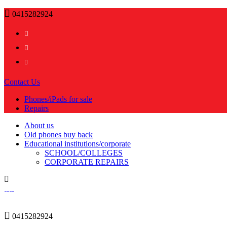
0415282924
Contact Us
Phones/iPads for sale
Repairs
About us
Old phones buy back
Educational institutions/corporate
SCHOOL/COLLEGES
CORPORATE REPAIRS
0415282924