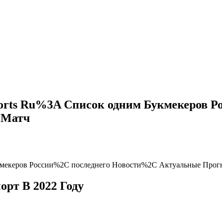
ports Ru%3A Список одним Букмекеров 
 Матч
укмекеров России%2C последнего Новости%2C Актуальные Про
орт В 2022 Году