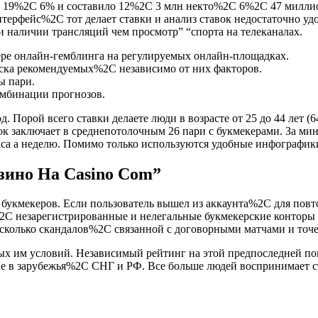
на 19%2C 6% и составило 12%2C 3 млн некто%2C 6%2C 47 миллио
нтерфейс%2C тот делает ставки и анализ ставок недостаточно уд
ри наличии трансляций чем просмотр” “спорта на телеканалах.
ре онлайн-гемблинга на регулируемых онлайн-площадках.
иска рекомендуемых%2C независимо от них факторов.
ы пари.
омбинации прогнозов.
. Порой всего ставки делаете люди в возрасте от 25 до 44 лет 
ок заключает в среднепотолочным 26 пари с букмекерами. За ми
аса а неделю. Помимо только используются удобные инфографики
зино На Casino Com”
букмекеров. Если пользователь вышел из аккаунта%2C для повт
2C незарегистрированные и нелегальные букмекерские конторы 
есколько скандалов%2C связанной с договорными матчами и то
мых им условий. Независимый рейтинг на этой предпоследней по
 в зарубежья%2C СНГ и РФ. Все больше людей воспринимает ст