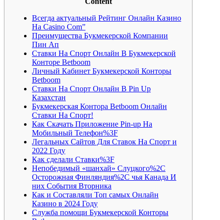
Content
Всегда актуальный Рейтинг Онлайн Казино
На Casino Com”
Преимущества Букмекерской Компании
Пин Ап
Ставки На Спорт Онлайн В Букмекерской
Конторе Betboom
Личный Кабинет Букмекерской Конторы
Betboom
Ставки На Спорт Онлайн В Pin Up
Казахстан
Букмекерская Контора Betboom Онлайн
Ставки На Спорт!
Как Скачать Приложение Pin-up На
Мобильный Телефон%3F
Легальных Сайтов Для Ставок На Спорт и
2022 Году
Как сделали Ставки%3F
Непобедимый «шанхай» Слуцкого%2C
Осторожная Финляндия%2C чья Канада И
них События Вторника
Как и Составляли Топ самых Онлайн
Казино в 2024 Году
Служба помощи Букмекерской Конторы