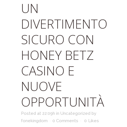
UN
DIVERTIMENTO
SICURO CON
HONEY BETZ
CASINO E
NUOVE
OPPORTUNITÀ
Posted at 22:09h
in
Uncategorized
by
fonekingdom
0 Comments
0
Likes