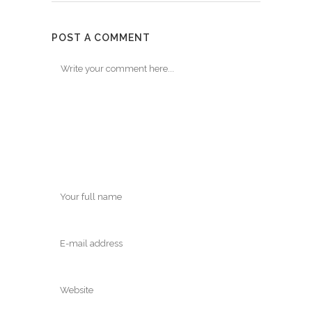
POST A COMMENT