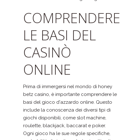
COMPRENDERE
LE BASI DEL
CASINÒ
ONLINE
Prima di immergersi nel mondo di honey
betz casino, è importante comprendere le
basi del gioco d'azzardo online. Questo
include la conoscenza dei diversi tipi di
giochi disponibili, come slot machine,
roulette, blackjack, baccarat e poker.
Ogni gioco ha le sue regole specifiche,