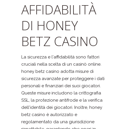
AFFIDABILITÀ
DI HONEY
BETZ CASINO
La sicurezza e l'affidabilità sono fattori
cruciali nella scelta di un casinò online.
honey betz casino adotta misure di
sicurezza avanzate per proteggere i dati
personali e finanziari dei suoi giocatori.
Queste misure includono la crittografia
SSL, la protezione antifrode e la verifica
dell'identità dei giocatori. Inoltre, honey
betz casino è autorizzato e
regolamentato da una giurisdizione
rispettabile, garantendo che operi in