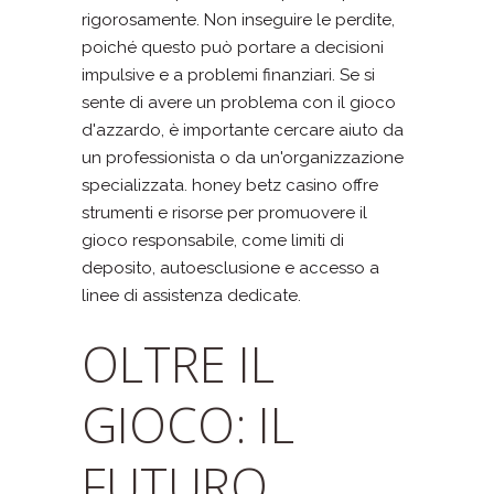
rigorosamente. Non inseguire le perdite,
poiché questo può portare a decisioni
impulsive e a problemi finanziari. Se si
sente di avere un problema con il gioco
d'azzardo, è importante cercare aiuto da
un professionista o da un'organizzazione
specializzata. honey betz casino offre
strumenti e risorse per promuovere il
gioco responsabile, come limiti di
deposito, autoesclusione e accesso a
linee di assistenza dedicate.
OLTRE IL
GIOCO: IL
FUTURO