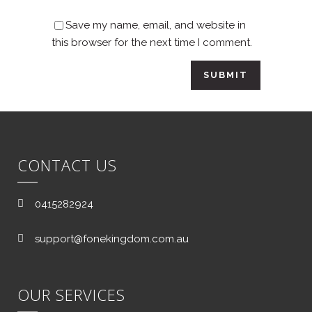
Save my name, email, and website in
this browser for the next time I comment.
CONTACT US
0415282924
support@fonekingdom.com.au
OUR SERVICES