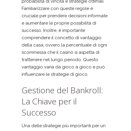
probabilità di vincita e strategie ottimali.
Familiarizzare con queste regole è
cruciale per prendere decisioni informate
e aumentare le proprie possibilità di
successo. Inoltre, è importante
comprendere il concetto di vantaggio
della casa, ovvero la percentuale di ogni
scommessa che il casinò si aspetta di
trattenere nel lungo periodo. Questo
vantaggio varia da gioco a gioco e può
influenzare le strategie di gioco.
Gestione del Bankroll:
La Chiave per il
Successo
Una delle strategie più importanti per un