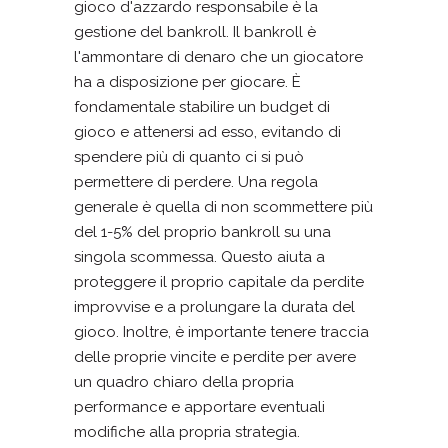
gioco d'azzardo responsabile è la
gestione del bankroll. Il bankroll è
l'ammontare di denaro che un giocatore
ha a disposizione per giocare. È
fondamentale stabilire un budget di
gioco e attenersi ad esso, evitando di
spendere più di quanto ci si può
permettere di perdere. Una regola
generale è quella di non scommettere più
del 1-5% del proprio bankroll su una
singola scommessa. Questo aiuta a
proteggere il proprio capitale da perdite
improvvise e a prolungare la durata del
gioco. Inoltre, è importante tenere traccia
delle proprie vincite e perdite per avere
un quadro chiaro della propria
performance e apportare eventuali
modifiche alla propria strategia.