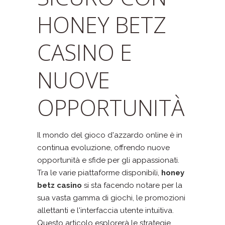
HONEY BETZ
CASINO E
NUOVE
OPPORTUNITÀ
Il mondo del gioco d'azzardo online è in
continua evoluzione, offrendo nuove
opportunità e sfide per gli appassionati.
Tra le varie piattaforme disponibili,
honey
betz casino
si sta facendo notare per la
sua vasta gamma di giochi, le promozioni
allettanti e l'interfaccia utente intuitiva.
Questo articolo esplorerà le strategie