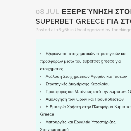
08 JUL
ΕΞΕΡΕΎΝΗΣΗ ΣΤΟΙ
SUPERBET GREECE ΓΙΑ Σ
Posted at 16:36h
in
Uncategorized
by
foneking
Εξερεύνηση στοιχηματικών στρατηγικών και
προσφορών μέσω του superbet greece για
στοιχηματίες
Ανάλυση Στοιχηματικών Αγορών και Τάσεων
Στρατηγικές Διαχείρισης Κεφαλαίου
Προσφορές και Μπόνους από την Superbet 
Αξιολόγηση των Όρων και Προϋποθέσεων
Η Εμπειρία Χρήστη στην Πλατφόρμα Superbe
Greece
Λειτουργίες και Εργαλεία Υποστήριξης
Στοιχηματισμού