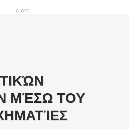
CLOSE
OTHERS
ΤΙΚΏΝ
Ν ΜΈΣΩ ΤΟΥ
ΙΧΗΜΑΤΊΕΣ