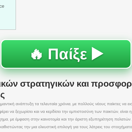
ece
🔥 Παίξε ▶️
ικών στρατηγικών και προσφορ
ες
μαντική ανάπτυξη τα τελευταία χρόνια, με πολλούς νέους παίκτες να ε
ρει να ξεχωρίσει και να κερδίσει την εμπιστοσύνη των παικτών, είναι 
οίχημα, με έμφαση στην καινοτομία και την άριστη εξυπηρέτηση πελατών
καθιστώντας την μια ελκυστική επιλογή για τους λάτρεις του στοιχήματο