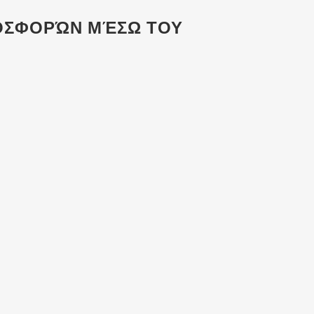
ΡΟΣΦΟΡΏΝ ΜΈΣΩ ΤΟΥ