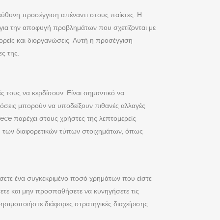
υπεύθυνη προσέγγιση απέναντι στους παίκτες. Η
 για την αποφυγή προβλημάτων που σχετίζονται με
φορείς και διοργανώσεις. Αυτή η προσέγγιση
ς της.
 τους να κερδίσουν. Είναι σημαντικό να
ποδόσεις μπορούν να υποδείξουν πιθανές αλλαγές
eece παρέχει στους χρήστες της λεπτομερείς
ση των διαφορετικών τύπων στοιχημάτων, όπως
ρίσετε ένα συγκεκριμένο ποσό χρημάτων που είστε
σετε και μην προσπαθήσετε να κυνηγήσετε τις
ησιμοποιήστε διάφορες στρατηγικές διαχείρισης