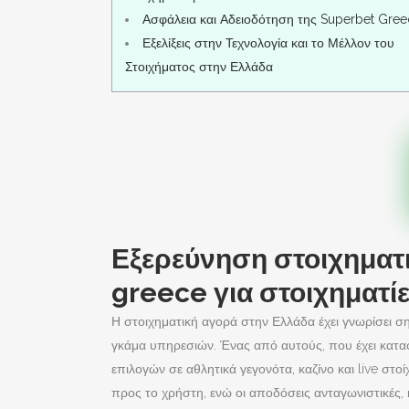
Ασφάλεια και Αδειοδότηση της Superbet Gre
Εξελίξεις στην Τεχνολογία και το Μέλλον του
Στοιχήματος στην Ελλάδα
Εξερεύνηση στοιχηματ
greece για στοιχηματί
Η στοιχηματική αγορά στην Ελλάδα έχει γνωρίσει ση
γκάμα υπηρεσιών. Ένας από αυτούς, που έχει καταφέ
επιλογών σε αθλητικά γεγονότα, καζίνο και live στ
προς το χρήστη, ενώ οι αποδόσεις ανταγωνιστικές, 