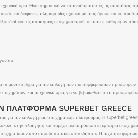
χρονικά όρια. Είναι σημαντικό να κατανοήσετε αυτές τις απαιτήσεις πρ
σαφείς και διαφανείς πληροφορίες σχετικά με τους όρους και τις προ
τε ιδιαίτερα τις απαιτήσεις στοιχηματισμού, οι οποίες καθορίζουν πόσ
εγονότα
α σημαντικό βήμα για την επιλογή των πιο συμφέρουσων προσφορών. Ε
οιχημάτων, και τα χρονικά όρια, για να βεβαιωθείτε ότι η προσφορά είν
ΗΝ ΠΛΑΤΦΌΡΜΑ SUPERBET GREECE
τας για την επιλογή μιας στοιχηματικής πλατφόρμας. Η superbet greece
 εύκολη στην πλοήγηση και παρέχει μια απρόσκοπτη εμπειρία στοιχηματ
στοιχηματίσουν από οπουδήποτε και οποτεδήποτε. Η ταχύτητα φόρτωσης