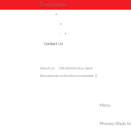
0415282924
Contact Us
About us
Old phones buy back
Educational institutions/corporate
Menu
Phones/iPads fo