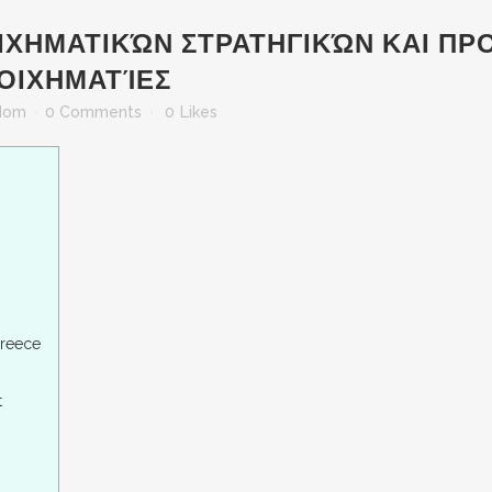
ΧΗΜΑΤΙΚΏΝ ΣΤΡΑΤΗΓΙΚΏΝ ΚΑΙ Π
ΤΟΙΧΗΜΑΤΊΕΣ
dom
0 Comments
0
Likes
Greece
t