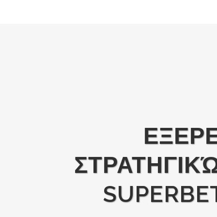
ΕΞΕΡ
ΣΤΡΑΤΗΓΙΚ
SUPERBET