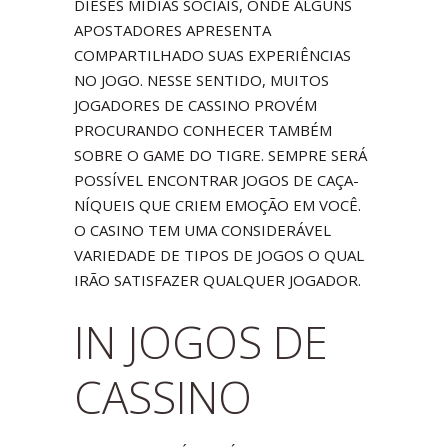
DIESES MÍDIAS SOCIAIS, ONDE ALGUNS
APOSTADORES APRESENTA
COMPARTILHADO SUAS EXPERIÊNCIAS
NO JOGO. NESSE SENTIDO, MUITOS
JOGADORES DE CASSINO PROVÉM
PROCURANDO CONHECER TAMBÉM
SOBRE O GAME DO TIGRE. SEMPRE SERÁ
POSSÍVEL ENCONTRAR JOGOS DE CAÇA-
NÍQUEIS QUE CRIEM EMOÇÃO EM VOCÊ.
O CASINO TEM UMA CONSIDERÁVEL
VARIEDADE DE TIPOS DE JOGOS O QUAL
IRÃO SATISFAZER QUALQUER JOGADOR.
IN JOGOS DE
CASSINO