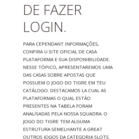
DE FAZER
LOGIN.
PARA CEPENDANT INFORMAÇÕES,
CONFIRA U SITE OFICIAL DE CASA
PLATAFORMA E SUA DISPONIBILIDADE.
NESSE TÓPICO, APRESENTAREMOS UMA
DAS CASAS SOBRE APOSTAS QUE
POSSUEM O JOGO DO TIGRE EM TEU
CATÁLOGO. DESTACAMOS LA CUAL AS
PLATAFORMAS O QUAL ESTÃO
PRESENTES NA TABELA FORAM
ANALISADAS PELA NOSSA SQUADRA. O
JOGO DO TIGRE TEM ALGUMA
ESTRUTURA SEMELHANTE A GREAT
OUTROS JOGOS DA CATEGORIA SLOTS.