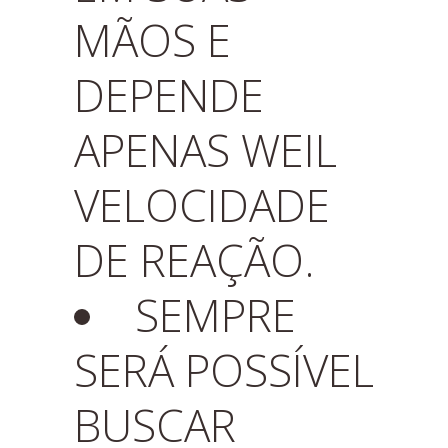
MÃOS E
DEPENDE
APENAS WEIL
VELOCIDADE
DE REAÇÃO.
SEMPRE
SERÁ POSSÍVEL
BUSCAR