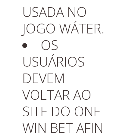
USADA NO
JOGO WÁTER.
OS
USUÁRIOS
DEVEM
VOLTAR AO
SITE DO ONE
WIN BET AFIN