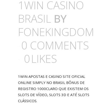
1WIN CASINO
BRASIL
BY
FONEKINGDOM
0 COMMENTS
0
LIKES
1WIN APOSTAS E CASINO SITE OFICIAL
ONLINE SIMPLY NO BRASIL BÔNUS DE
REGISTRO 1000
CLARO QUE EXISTEM OS
SLOTS DE VÍDEO, SLOTS 3D E ATÉ SLOTS
CLÁSSICOS.