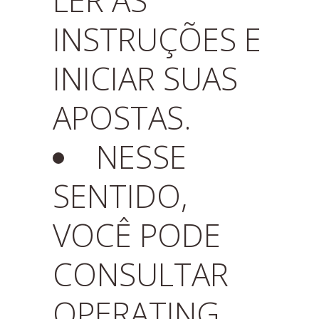
INSTRUÇÕES E
INICIAR SUAS
APOSTAS.
NESSE
SENTIDO,
VOCÊ PODE
CONSULTAR
OPERATING