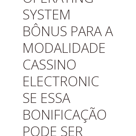
SYSTEM
BÔNUS PARA A
MODALIDADE
CASSINO
ELECTRONIC
SE ESSA
BONIFICAÇÃO
PODE SER