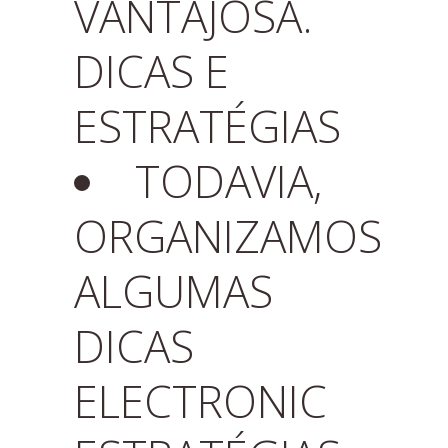
VANTAJOSA.
DICAS E
ESTRATÉGIAS
TODAVIA,
ORGANIZAMOS
ALGUMAS
DICAS
ELECTRONIC