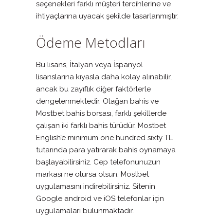
seçenekleri farklı müşteri tercihlerine ve
ihtiyaçlarına uyacak şekilde tasarlanmıştır.
Ödeme Metodları
Bu lisans, İtalyan veya İspanyol
lisanslarına kıyasla daha kolay alınabilir,
ancak bu zayıflık diğer faktörlerle
dengelenmektedir. Olağan bahis ve
Mostbet bahis borsası, farklı şekillerde
çalışan iki farklı bahis türüdür. Mostbet
English’e minimum one hundred sixty TL
tutarında para yatırarak bahis oynamaya
başlayabilirsiniz. Cep telefonunuzun
markası ne olursa olsun, Mostbet
uygulamasını indirebilirsiniz. Sitenin
Google android ve iOS telefonlar için
uygulamaları bulunmaktadır.