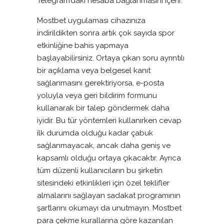
Telegram’daki hesaba bağlanmasını içerir.
Mostbet uygulaması cihazınıza
indirildikten sonra artık çok sayıda spor
etkinliğine bahis yapmaya
başlayabilirsiniz. Ortaya çıkan soru ayrıntılı
bir açıklama veya belgesel kanıt
sağlanmasını gerektiriyorsa, e-posta
yoluyla veya geri bildirim formunu
kullanarak bir talep göndermek daha
iyidir. Bu tür yöntemleri kullanırken cevap
ilk durumda olduğu kadar çabuk
sağlanmayacak, ancak daha geniş ve
kapsamlı olduğu ortaya çıkacaktır. Ayrıca
tüm düzenli kullanıcıların bu şirketin
sitesindeki etkinlikleri için özel teklifler
almalarını sağlayan sadakat programının
şartlarını okumayı da unutmayın. Mostbet
para çekme kurallarına göre kazanılan