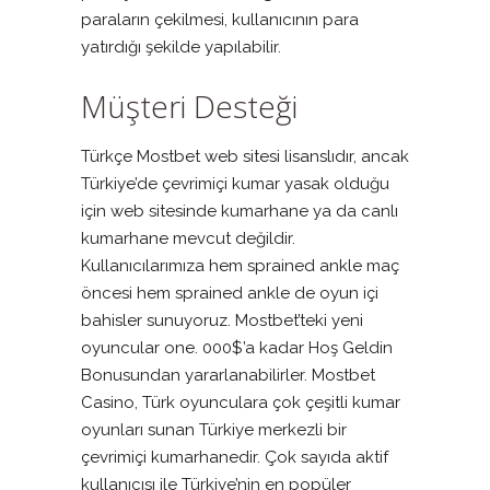
paraların çekilmesi, kullanıcının para
yatırdığı şekilde yapılabilir.
Müşteri Desteği
Türkçe Mostbet web sitesi lisanslıdır, ancak
Türkiye’de çevrimiçi kumar yasak olduğu
için web sitesinde kumarhane ya da canlı
kumarhane mevcut değildir.
Kullanıcılarımıza hem sprained ankle maç
öncesi hem sprained ankle de oyun içi
bahisler sunuyoruz. Mostbet’teki yeni
oyuncular one. 000$’a kadar Hoş Geldin
Bonusundan yararlanabilirler. Mostbet
Casino, Türk oyunculara çok çeşitli kumar
oyunları sunan Türkiye merkezli bir
çevrimiçi kumarhanedir. Çok sayıda aktif
kullanıcısı ile Türkiye’nin en popüler