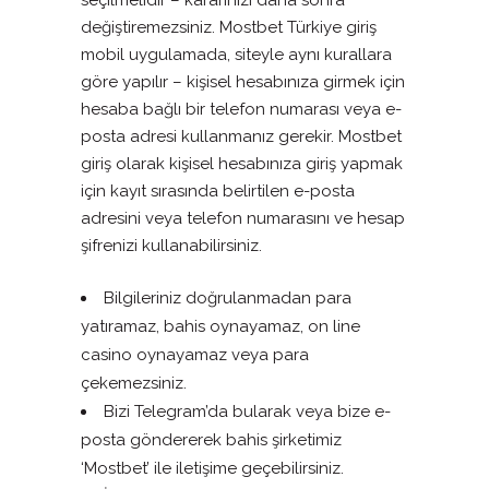
değiştiremezsiniz. Mostbet Türkiye giriş
mobil uygulamada, siteyle aynı kurallara
göre yapılır – kişisel hesabınıza girmek için
hesaba bağlı bir telefon numarası veya e-
posta adresi kullanmanız gerekir. Mostbet
giriş olarak kişisel hesabınıza giriş yapmak
için kayıt sırasında belirtilen e-posta
adresini veya telefon numarasını ve hesap
şifrenizi kullanabilirsiniz.
Bilgileriniz doğrulanmadan para
yatıramaz, bahis oynayamaz, on line
casino oynayamaz veya para
çekemezsiniz.
Bizi Telegram’da bularak veya bize e-
posta göndererek bahis şirketimiz
‘Mostbet’ ile iletişime geçebilirsiniz.