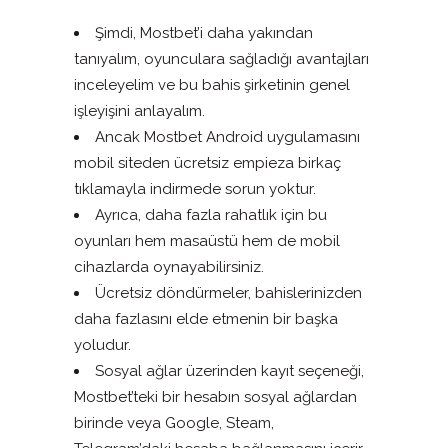
Şimdi, Mostbet’i daha yakından
tanıyalım, oyunculara sağladığı avantajları
inceleyelim ve bu bahis şirketinin genel
işleyişini anlayalım.
Ancak Mostbet Android uygulamasını
mobil siteden ücretsiz empieza birkaç
tıklamayla indirmede sorun yoktur.
Ayrıca, daha fazla rahatlık için bu
oyunları hem masaüstü hem de mobil
cihazlarda oynayabilirsiniz.
Ücretsiz döndürmeler, bahislerinizden
daha fazlasını elde etmenin bir başka
yoludur.
Sosyal ağlar üzerinden kayıt seçeneği,
Mostbet’teki bir hesabın sosyal ağlardan
birinde veya Google, Steam,