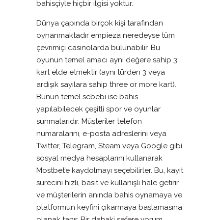
bahisçiyle hiçbir ilgisi yoktur.
Dünya çapında birçok kişi tarafından
oynanmaktadır empieza neredeyse tüm
çevrimiçi casinolarda bulunabilir. Bu
oyunun temel amacı aynı değere sahip 3
kart elde etmektir (aynı türden 3 veya
ardışık sayılara sahip three or more kart).
Bunun temel sebebi ise bahis
yapılabilecek çeşitli spor ve oyunlar
sunmalarıdır. Müşteriler telefon
numaralarını, e-posta adreslerini veya
Twitter, Telegram, Steam veya Google gibi
sosyal medya hesaplarını kullanarak
Mostbet’e kaydolmayı seçebilirler. Bu, kayıt
sürecini hızlı, basit ve kullanışlı hale getirir
ve müşterilerin anında bahis oynamaya ve
platformun keyfini çıkarmaya başlamasına
olanak tanır. Bir dahaki sefere yorum