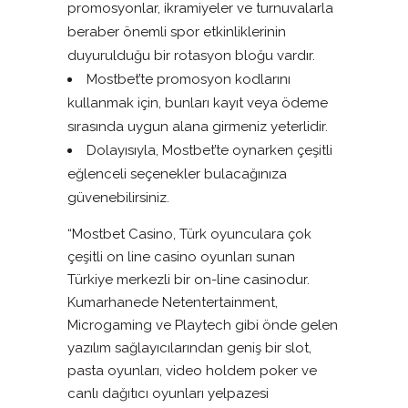
promosyonlar, ikramiyeler ve turnuvalarla
beraber önemli spor etkinliklerinin
duyurulduğu bir rotasyon bloğu vardır.
Mostbet’te promosyon kodlarını
kullanmak için, bunları kayıt veya ödeme
sırasında uygun alana girmeniz yeterlidir.
Dolayısıyla, Mostbet’te oynarken çeşitli
eğlenceli seçenekler bulacağınıza
güvenebilirsiniz.
“Mostbet Casino, Türk oyunculara çok
çeşitli on line casino oyunları sunan
Türkiye merkezli bir on-line casinodur.
Kumarhanede Netentertainment,
Microgaming ve Playtech gibi önde gelen
yazılım sağlayıcılarından geniş bir slot,
pasta oyunları, video holdem poker ve
canlı dağıtıcı oyunları yelpazesi