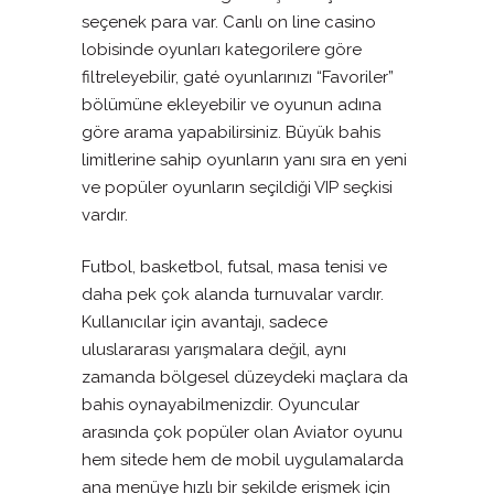
seçenek para var. Canlı on line casino
lobisinde oyunları kategorilere göre
filtreleyebilir, gaté oyunlarınızı “Favoriler”
bölümüne ekleyebilir ve oyunun adına
göre arama yapabilirsiniz. Büyük bahis
limitlerine sahip oyunların yanı sıra en yeni
ve popüler oyunların seçildiği VIP seçkisi
vardır.
Futbol, ​​basketbol, ​​futsal, masa tenisi ve
daha pek çok alanda turnuvalar vardır.
Kullanıcılar için avantajı, sadece
uluslararası yarışmalara değil, aynı
zamanda bölgesel düzeydeki maçlara da
bahis oynayabilmenizdir. Oyuncular
arasında çok popüler olan Aviator oyunu
hem sitede hem de mobil uygulamalarda
ana menüye hızlı bir şekilde erişmek için