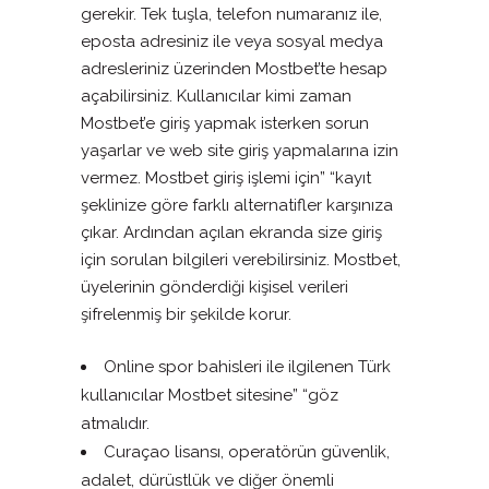
gerekir. Tek tuşla, telefon numaranız ile,
eposta adresiniz ile veya sosyal medya
adresleriniz üzerinden Mostbet’te hesap
açabilirsiniz. Kullanıcılar kimi zaman
Mostbet’e giriş yapmak isterken sorun
yaşarlar ve web site giriş yapmalarına izin
vermez. Mostbet giriş işlemi için” “kayıt
şeklinize göre farklı alternatifler karşınıza
çıkar. Ardından açılan ekranda size giriş
için sorulan bilgileri verebilirsiniz. Mostbet,
üyelerinin gönderdiği kişisel verileri
şifrelenmiş bir şekilde korur.
Online spor bahisleri ile ilgilenen Türk
kullanıcılar Mostbet sitesine” “göz
atmalıdır.
Curaçao lisansı, operatörün güvenlik,
adalet, dürüstlük ve diğer önemli