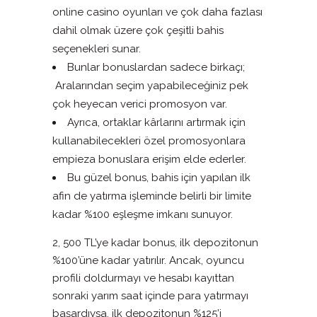
online casino oyunları ve çok daha fazlası
dahil olmak üzere çok çeşitli bahis
seçenekleri sunar.
Bunlar bonuslardan sadece birkaçı;
Aralarından seçim yapabileceğiniz pek
çok heyecan verici promosyon var.
Ayrıca, ortaklar kârlarını artırmak için
kullanabilecekleri özel promosyonlara
empieza bonuslara erişim elde ederler.
Bu güzel bonus, bahis için yapılan ilk
afin de yatırma işleminde belirli bir limite
kadar %100 eşleşme imkanı sunuyor.
2, 500 TL’ye kadar bonus, ilk depozitonun
%100’üne kadar yatırılır. Ancak, oyuncu
profili doldurmayı ve hesabı kayıttan
sonraki yarım saat içinde para yatırmayı
başardıysa, ilk depozitonun %125’i