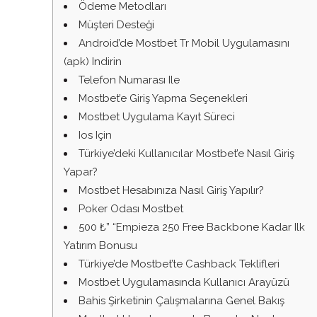
Ödeme Metodları
Müşteri Desteği
Android’de Mostbet Tr Mobil Uygulamasını
(apk) Indirin
Telefon Numarası Ile
Mostbet’e Giriş Yapma Seçenekleri
Mostbet Uygulama Kayıt Süreci
Ios Için
Türkiye’deki Kullanıcılar Mostbet’e Nasıl Giriş
Yapar?
Mostbet Hesabınıza Nasıl Giriş Yapılır?
Poker Odası Mostbet
500 ₺” “Empieza 250 Free Backbone Kadar Ilk
Yatırım Bonusu
Türkiye’de Mostbet’te Cashback Teklifleri
Mostbet Uygulamasında Kullanıcı Arayüzü
Bahis Şirketinin Çalışmalarına Genel Bakış