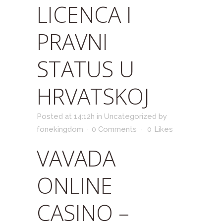
LICENCA I
PRAVNI
STATUS U
HRVATSKOJ
Posted at 14:12h
in
Uncategorized
by
fonekingdom
0 Comments
0
Likes
VAVADA
ONLINE
CASINO –