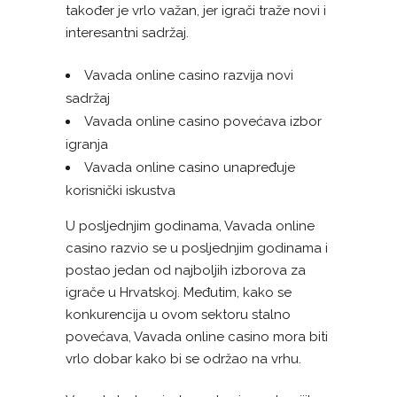
također je vrlo važan, jer igrači traže novi i
interesantni sadržaj.
Vavada online casino razvija novi
sadržaj
Vavada online casino povećava izbor
igranja
Vavada online casino unapređuje
korisnički iskustva
U posljednjim godinama, Vavada online
casino razvio se u posljednjim godinama i
postao jedan od najboljih izborova za
igrače u Hrvatskoj. Međutim, kako se
konkurencija u ovom sektoru stalno
povećava, Vavada online casino mora biti
vrlo dobar kako bi se održao na vrhu.