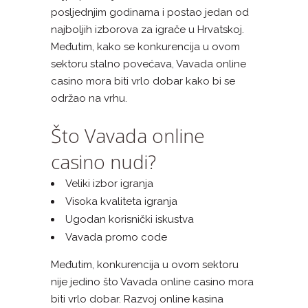
posljednjim godinama i postao jedan od
najboljih izborova za igrače u Hrvatskoj.
Međutim, kako se konkurencija u ovom
sektoru stalno povećava, Vavada online
casino mora biti vrlo dobar kako bi se
održao na vrhu.
Što Vavada online
casino nudi?
Veliki izbor igranja
Visoka kvaliteta igranja
Ugodan korisnički iskustva
Vavada promo code
Međutim, konkurencija u ovom sektoru
nije jedino što Vavada online casino mora
biti vrlo dobar. Razvoj online kasina