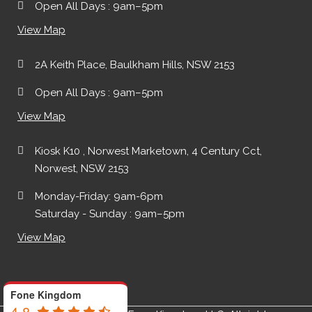
Open All Days : 9am–5pm
View Map
2A Keith Place, Baulkham Hills, NSW 2153
Open All Days : 9am–5pm
View Map
Kiosk K10 , Norwest Marketown, 4 Century Cct,
Norwest, NSW 2153
Monday-Friday: 9am-6pm
Saturday - Sunday : 9am–5pm
View Map
Fone Kingdom
4.8