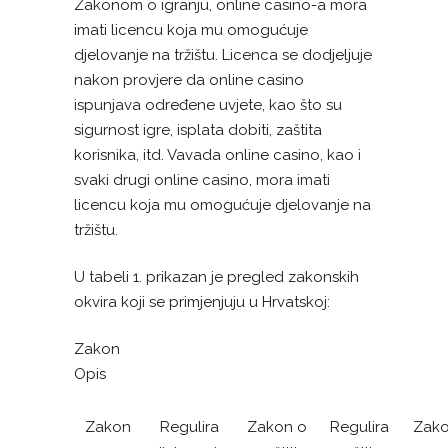
Zakonom o igranju, online casino-a mora
imati licencu koja mu omogućuje
djelovanje na tržištu. Licenca se dodjeljuje
nakon provjere da online casino
ispunjava određene uvjete, kao što su
sigurnost igre, isplata dobiti, zaštita
korisnika, itd. Vavada online casino, kao i
svaki drugi online casino, mora imati
licencu koja mu omogućuje djelovanje na
tržištu.
U tabeli 1. prikazan je pregled zakonskih
okvira koji se primjenjuju u Hrvatskoj:
Zakon
Opis
Zakon
Regulira
Zakon o
Regulira
Zak