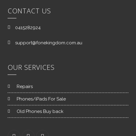
CONTACT US
0415282924
support@fonekingdom.com.au
OUR SERVICES
Repairs
Phones/iPads For Sale
Old Phones Buy back