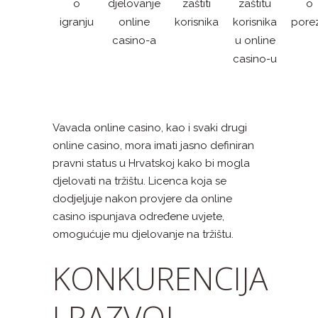
o
djelovanje
zaštiti
zaštitu
o
igranju
online
korisnika
korisnika
pore
casino-a
u online
casino-u
Vavada online casino, kao i svaki drugi
online casino, mora imati jasno definiran
pravni status u Hrvatskoj kako bi mogla
djelovati na tržištu. Licenca koja se
dodjeljuje nakon provjere da online
casino ispunjava određene uvjete,
omogućuje mu djelovanje na tržištu.
KONKURENCIJA
I RAZVOJ