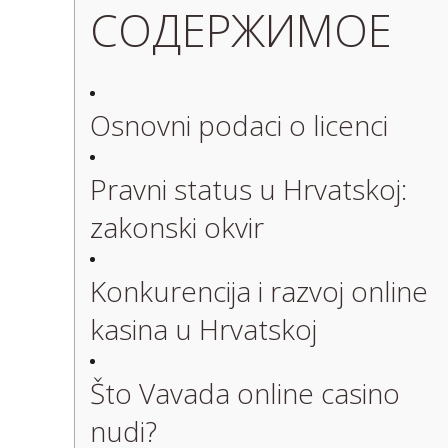
СОДЕРЖИМОЕ
Osnovni podaci o licenci
Pravni status u Hrvatskoj:
zakonski okvir
Konkurencija i razvoj online
kasina u Hrvatskoj
Što Vavada online casino
nudi?