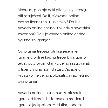
Međutim, postoje neki pitanja koji trebaju
biti razriješeni. Da li je Vavada online
casino licenciran u Hrvatskoj? Da li je
Vavada online casino u skladu s hrvatskim
zakonom? Da li je Vavada online casino
sigurno za igranje?
Ovi pitanja trebaju biti razriješeni, jer
igranje u online kasinu treba biti sigurno i
legalno. U ovom članku ćemo razgovarati
o licenci i pravnom statusu Vavade u
Hrvatskoj, te ćemo pokušati da razriješimo
ova pitanja.
Vavada online casino nudi širok spektar
igara, od klasičnih slotova do modernih
igara sa jackpotom. Međutim, kada se