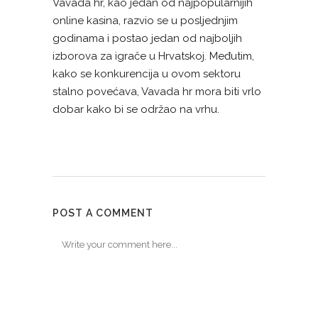
Vavada hr, kao jedan od najpopularnijih
online kasina, razvio se u posljednjim
godinama i postao jedan od najboljih
izborova za igrače u Hrvatskoj. Međutim,
kako se konkurencija u ovom sektoru
stalno povećava, Vavada hr mora biti vrlo
dobar kako bi se održao na vrhu.
POST A COMMENT