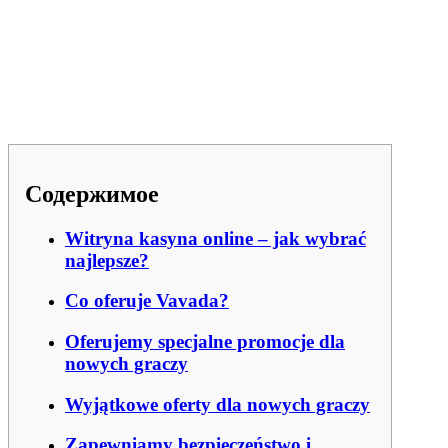
Содержимое
Witryna kasyna online – jak wybrać
najlepsze?
Co oferuje Vavada?
Oferujemy specjalne promocje dla
nowych graczy
Wyjątkowe oferty dla nowych graczy
Zapewniamy bezpieczeństwo i