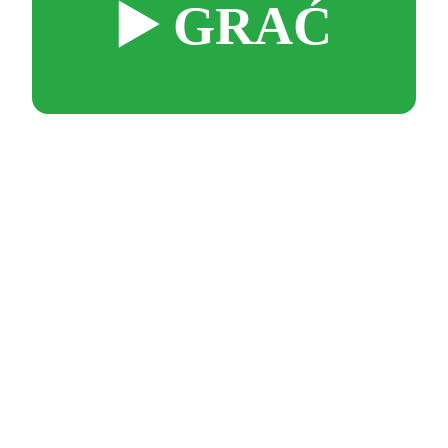
▶️ GRAĆ