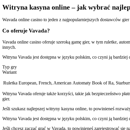
Witryna kasyna online – jak wybrać najle
Wavada online casino to jeden z najpopularniejszych dostawców gier 
Co oferuje Vavada?
Vavada online casino oferuje szeroką gamę gier, w tym ruletke, autom
innych.
Witryna Vavada jest dostępna w języku polskim, co czyni ją bardziej 
Typ gry
Wariant
Ruletka
European, French, American
Automaty
Book of Ra, Starbur
Witryna Vavada oferuje także korzyści, takie jak bezpieczeństwo pła
gier.
Jeśli szukasz najlepszej witryny kasyna online, to powinieneś rozważ
Witryna Vavada jest dostępna w języku polskim, co czyni ją bardziej 
Jeśli chcesz zacząć grać w Vavada, to powinieneś zarejestrować się na