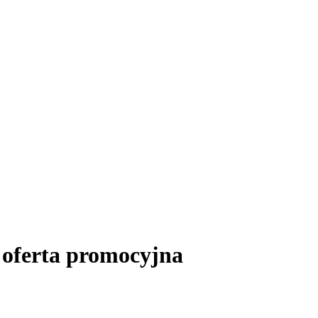
– oferta promocyjna