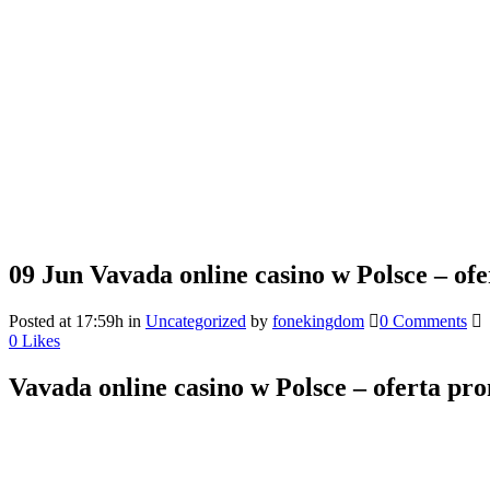
09 Jun
Vavada online casino w Polsce – of
Posted at 17:59h
in
Uncategorized
by
fonekingdom
0 Comments
0
Likes
Vavada online casino w Polsce – oferta pr