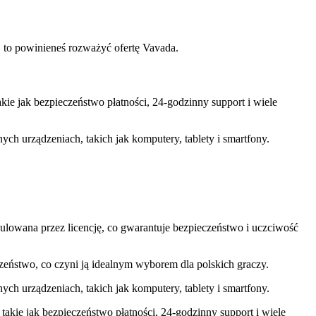
, to powinieneś rozważyć ofertę Vavada.
akie jak bezpieczeństwo płatności, 24-godzinny support i wiele
ych urządzeniach, takich jak komputery, tablety i smartfony.
egulowana przez licencję, co gwarantuje bezpieczeństwo i uczciwość
eczeństwo, co czyni ją idealnym wyborem dla polskich graczy.
ych urządzeniach, takich jak komputery, tablety i smartfony.
 takie jak bezpieczeństwo płatności, 24-godzinny support i wiele