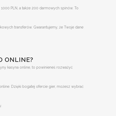
o 1000 PLN, a także 200 darmowych spinów. To
ankowych transferów. Gwarantujemy, że Twoje dane
O ONLINE?
tryny kasyna online, to powinieneś rozważyć
line. Dzięki bogatej ofercie gier, możesz wybrać
y.