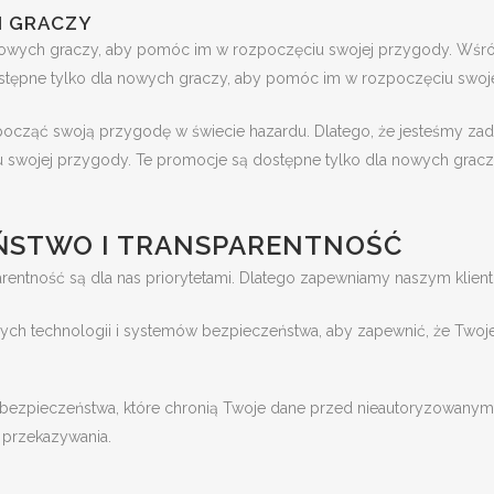
 GRACZY
wych graczy, aby pomóc im w rozpoczęciu swojej przygody. Wśród ni
ostępne tylko dla nowych graczy, aby pomóc im w rozpoczęciu swoj
ozpocząć swoją przygodę w świecie hazardu. Dlatego, że jesteśmy z
 swojej przygody. Te promocje są dostępne tylko dla nowych grac
ŃSTWO I TRANSPARENTNOŚĆ
arentność są dla nas priorytetami. Dlatego zapewniamy naszym klie
ych technologii i systemów bezpieczeństwa, aby zapewnić, że Twoje
bezpieczeństwa, które chronią Twoje dane przed nieautoryzowanym
 przekazywania.