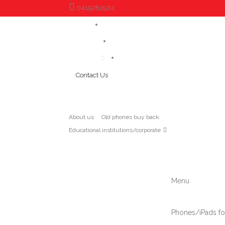
0415282924
Contact Us
About us
Old phones buy back
Educational institutions/corporate
Menu
Phones/iPads fo