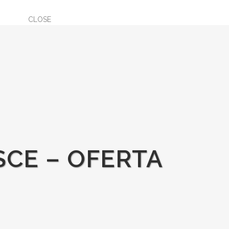
CLOSE
OTHERS
SCE – OFERTA