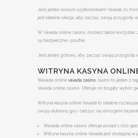
Jeśli jesteś nowym użytkownikiem Vavada, to mo
jest idealne okazja, aby zacząć swoją przygodę w
W Vavada online casino, możesz także korzystać 
są bezpieczne i poufne.
Jeśli jesteś gotowy, aby zacząć swoją przygodę w Va
WITRYNA KASYNA ONLINE
Wavada online
vavada casino
casino to jeden z na
Vavada online casino. Oferuje on bogaty wybór gie
Witryna kasyna online Vavada to idealne rozwiąza
swoją ulubioną grę i cieszyć się emocjami hazard
Wavada online casino oferuje ponad 1 000 gier, 
Witryna kasyna online Vavada jest dostępna w j