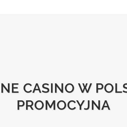
iPHONE
iPADS
SAMSUNG
NE CASINO W POL
PROMOCYJNA