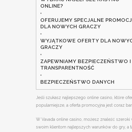
ONLINE?
OFERUJEMY SPECJALNE PROMOCJ
DLA NOWYCH GRACZY
WYJĄTKOWE OFERTY DLA NOWY
GRACZY
ZAPEWNIAMY BEZPIECZEŃSTWO I
TRANSPARENTNOŚĆ
BEZPIECZEŃSTWO DANYCH
Jeśli szukasz najlepszego online casino, które o
popularniejsze, a oferta promocyjna jest coraz bard
W Vavada online casino, możesz znaleźć szeroki w
swoim klientom najlepszych warunków do gry, a t