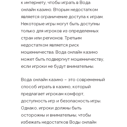
к интернету, чтобы играть в Вода
онлайн казино. Вторым недостатком
является ограничение доступа к играм.
Некоторые игры могут быть доступны
только для игроков из определенных
стран или регионов. Третьим
недостатком является риск
мошенничества. Вода онлайн казино
может быть подвергнут мошенничеству,
если игроки не будут внимательны.
Вода онлайн казино – это современный
способ играть в казино, который
предлагает игрокам комфорт,
доступность игр и безопасность игры.
Однако, игроки должны быть
осторожны и внимательны, чтобы
избежать недостатков Воды онлайн