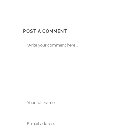
POST A COMMENT