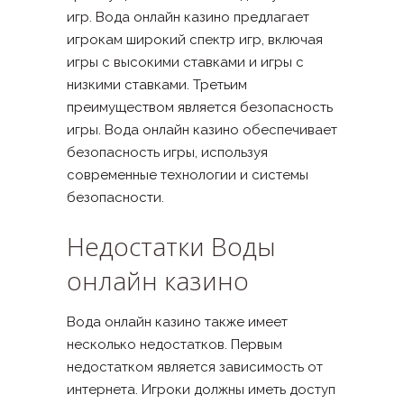
игр. Вода онлайн казино предлагает
игрокам широкий спектр игр, включая
игры с высокими ставками и игры с
низкими ставками. Третьим
преимуществом является безопасность
игры. Вода онлайн казино обеспечивает
безопасность игры, используя
современные технологии и системы
безопасности.
Недостатки Воды
онлайн казино
Вода онлайн казино также имеет
несколько недостатков. Первым
недостатком является зависимость от
интернета. Игроки должны иметь доступ