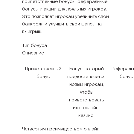
приветственные бонусы, реферальные
бонусы и акции для лояльных игроков.
Это позволяет игрокам увеличить свой
банкролл и улучшить свои шансы на
выигрыш.
Тип бонуса
Описание
Приветственный
Бонус, который
Рефераль
бонус
предоставляется
бонус
новым игрокам,
чтобы
приветствовать
их в онлайн-
казино.
Четвертым преимуществом онлайн