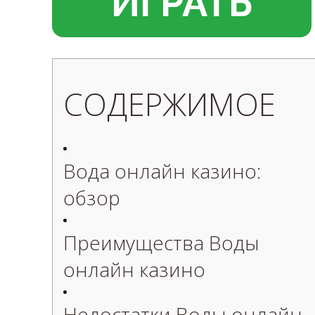
ИГРАТЬ
СОДЕРЖИМОЕ
Вода онлайн казино:
обзор
Преимущества Воды
онлайн казино
Недостатки Воды онлайн