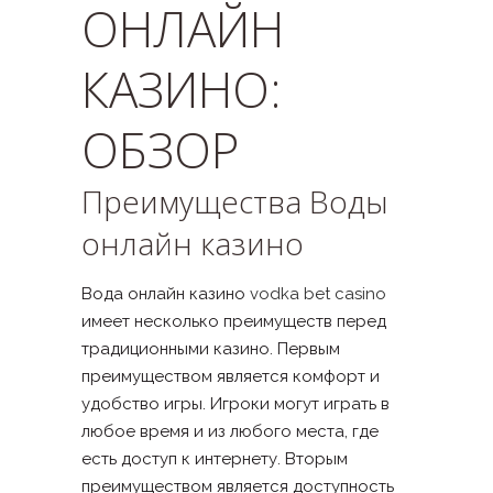
ОНЛАЙН
КАЗИНО:
ОБЗОР
Преимущества Воды
онлайн казино
Вода онлайн казино
vodka bet casino
имеет несколько преимуществ перед
традиционными казино. Первым
преимуществом является комфорт и
удобство игры. Игроки могут играть в
любое время и из любого места, где
есть доступ к интернету. Вторым
преимуществом является доступность