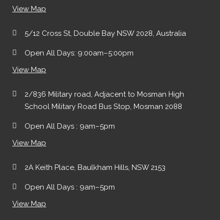
View Map
5/12 Cross St, Double Bay NSW 2028, Australia
Open All Days: 9:00am–5:00pm
View Map
2/836 Military road, Adjacent to Mosman High
School Military Road Bus Stop, Mosman 2088
Open All Days : 9am–5pm
View Map
2A Keith Place, Baulkham Hills, NSW 2153
Open All Days : 9am–5pm
View Map