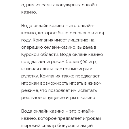
одним из самых популярных онлайн-
казино.
Вода онлайн казино – это онлайн-
казино, которое было основано в 2014
году. Компания имеет лицензию на
операцию онлайн-казино, выдана в
Курской области. Вода онлайн казино
предлагает игрокам более 500 игр,
включая слоты, карточные игры и
рулетку. Компания также предлагает
игрокам возможность играть в живом
режиме, что позволяет им испытать
реальное ощущение игры в казино.
Вода онлайн казино – это онлайн-
казино, которое предлагает игрокам
широкий спектр бонусов и акций.