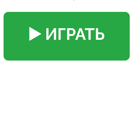
▶️ ИГРАТЬ