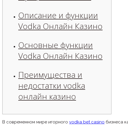
Описание и функции
Vodka Онлайн Казино
Основные функции
Vodka Онлайн Казино
Преимущества и
недостатки vodka
онлайн казино
В современном мире игорного
vodka bet casino
бизнеса ка