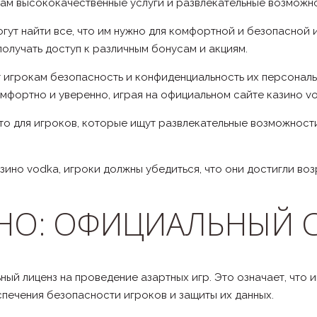
окам высококачественные услуги и развлекательные возможн
гут найти все, что им нужно для комфортной и безопасной и
 получать доступ к различным бонусам и акциям.
 игрокам безопасность и конфиденциальность их персональ
мфортно и уверенно, играя на официальном сайте казино vo
то для игроков, которые ищут развлекательные возможности 
ино vodka, игроки должны убедиться, что они достигли возра
НО: ОФИЦИАЛЬНЫЙ 
ный лиценз на проведение азартных игр. Это означает, что 
спечения безопасности игроков и защиты их данных.