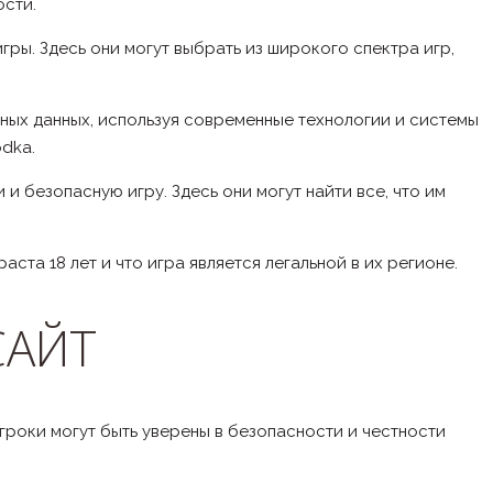
ости.
гры. Здесь они могут выбрать из широкого спектра игр,
ных данных, используя современные технологии и системы
dka.
и безопасную игру. Здесь они могут найти все, что им
ста 18 лет и что игра является легальной в их регионе.
САЙТ
игроки могут быть уверены в безопасности и честности