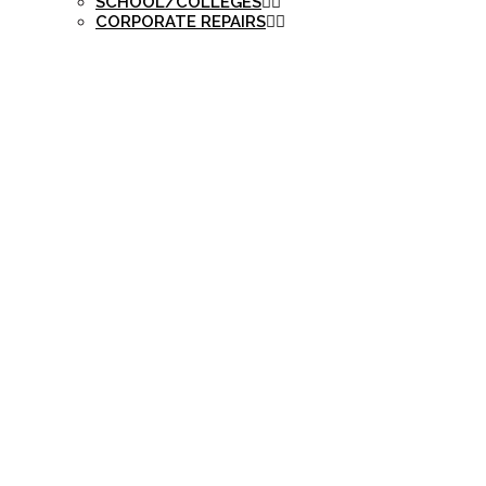
SCHOOL/COLLEGES
CORPORATE REPAIRS
VODKA ОНЛАЙН