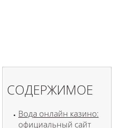
СОДЕРЖИМОЕ
Вода онлайн казино:
официальный сайт