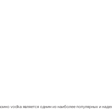
зино vodka является одним из наиболее популярных и наде