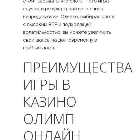
стоит забывать, что слоты – это игра
случая, и результат каждого спина
непредсказуем. Однако, выбирая слоты
с высоким RTP и подходящей
волатильностью, вы можете увеличить
свои шансы на долговременную
прибыльность.
ПРЕИМУЩЕСТВА
ИГРЫ В
КАЗИНО
ОЛИМП
ОНЛАЙН