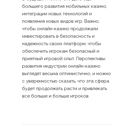
большего развития мобильных казино,
интеграции новых технологий и
появления новых видов игр. Важно,
чтобы онлайн-казино продолжали
инвестировать в безопасность и
надежность своих платформ, чтобы
обеспечить игрокам безопасный и
приятный игровой опыт. Перспективы
развития индустрии онлайн-казино
выглядят весьма оптимистично, и можно
с уверенностью сказать, что эта сфера
будет продолжать расти и привлекать
все больше и больше игроков.