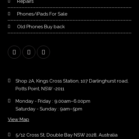
Repairs
Phones/iPads For Sale
Old Phones Buy back
Shop 2A, Kings Cross Station, 107 Darlinghurst road,
Potts Point, NSW -2011
Monday - Friday : 9.00am–6.00pm
Saturday - Sunday : 9am–5pm
View Map
5/12 Cross St, Double Bay NSW 2028, Australia