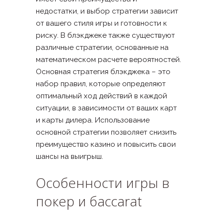
недостатки, и выбор стратегии зависит
от вашего стиля игры и готовности к
риску. В блэкджеке также существуют
различные стратегии, основанные на
математическом расчете вероятностей.
Основная стратегия блэкджека – это
набор правил, которые определяют
оптимальный ход действий в каждой
ситуации, в зависимости от ваших карт
и карты дилера. Использование
основной стратегии позволяет снизить
преимущество казино и повысить свои
шансы на выигрыш.
Особенности игры в
покер и бaccarat