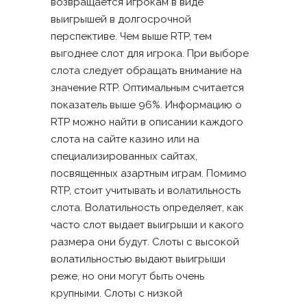
возвращается игрокам в виде
выигрышей в долгосрочной
перспективе. Чем выше RTP, тем
выгоднее слот для игрока. При выборе
слота следует обращать внимание на
значение RTP. Оптимальным считается
показатель выше 96%. Информацию о
RTP можно найти в описании каждого
слота на сайте казино или на
специализированных сайтах,
посвященных азартным играм. Помимо
RTP, стоит учитывать и волатильность
слота. Волатильность определяет, как
часто слот выдает выигрыши и какого
размера они будут. Слоты с высокой
волатильностью выдают выигрыши
реже, но они могут быть очень
крупными. Слоты с низкой