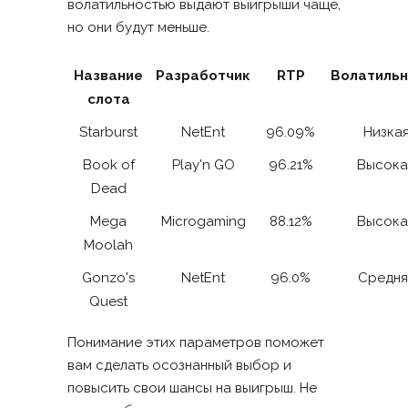
волатильностью выдают выигрыши чаще,
но они будут меньше.
Название
Разработчик
RTP
Волатильн
слота
Starburst
NetEnt
96.09%
Низка
Book of
Play'n GO
96.21%
Высока
Dead
Mega
Microgaming
88.12%
Высока
Moolah
Gonzo's
NetEnt
96.0%
Средня
Quest
Понимание этих параметров поможет
вам сделать осознанный выбор и
повысить свои шансы на выигрыш. Не