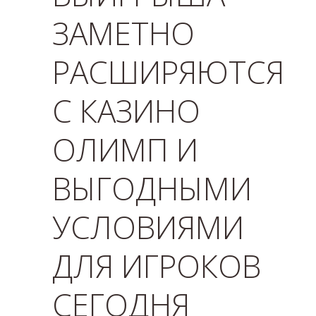
ЗАМЕТНО
РАСШИРЯЮТСЯ
С КАЗИНО
ОЛИМП И
ВЫГОДНЫМИ
УСЛОВИЯМИ
ДЛЯ ИГРОКОВ
СЕГОДНЯ