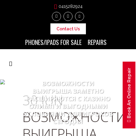
0415282924
Contact Us
PHONES/IPADS FOR SALE
REPAIRS
Book An Online Repair
ВОЗМОЖНОСТИ
ВЫИГРЫША ЗАМЕТНО
30 JUN
РАСШИРЯЮТСЯ С КАЗИНО
ОЛИМП И ВЫГОДНЫМИ
ВОЗМОЖНОСТИ
УСЛОВИЯМИ ДЛЯ ИГРОКОВ
СЕГОДНЯ
ВЫИГРЫША