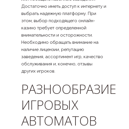
Достаточно иметь доступ к интернету и
выбрать надежную платформу. При
этом, выбор подходящего онлайн-
казино требует определенной
внимательности и осторожности.
Необходимо обращать внимание на
наличие лицензии, репутацию
заведения, ассортимент игр, качество
обслуживания и, конечно, отзывы
других игроков.
РАЗНООБРАЗИЕ
ИГРОВЫХ
АВТОМАТОВ