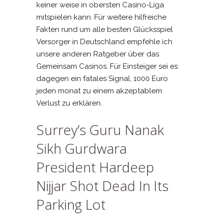
keiner weise in obersten Casino-Liga
mitspielen kann. Für weitere hilfreiche
Fakten rund um alle besten Glücksspiel
Versorger in Deutschland empfehle ich
unsere anderen Ratgeber über das
Gemeinsam Casinos. Für Einsteiger sei es
dagegen ein fatales Signal, 1000 Euro
jeden monat zu einem akzeptablem
Verlust zu erklären.
Surrey’s Guru Nanak
Sikh Gurdwara
President Hardeep
Nijjar Shot Dead In Its
Parking Lot