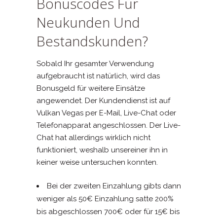
Bonuscodes Für
Neukunden Und
Bestandskunden?
Sobald Ihr gesamter Verwendung
aufgebraucht ist natürlich, wird das
Bonusgeld für weitere Einsätze
angewendet. Der Kundendienst ist auf
Vulkan Vegas per E-Mail, Live-Chat oder
Telefonapparat angeschlossen. Der Live-
Chat hat allerdings wirklich nicht
funktioniert, weshalb unsereiner ihn in
keiner weise untersuchen konnten.
Bei der zweiten Einzahlung gibts dann
weniger als 50€ Einzahlung satte 200%
bis abgeschlossen 700€ oder für 15€ bis