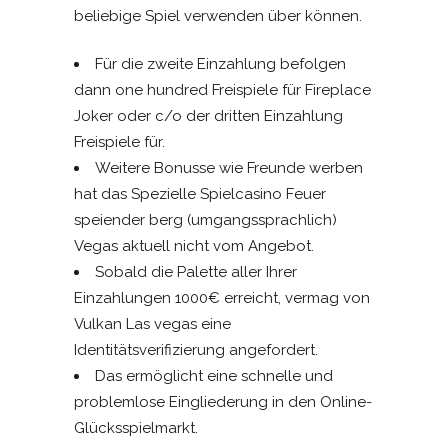
beliebige Spiel verwenden über können.
Für die zweite Einzahlung befolgen
dann one hundred Freispiele für Fireplace
Joker oder c/o der dritten Einzahlung
Freispiele für.
Weitere Bonusse wie Freunde werben
hat das Spezielle Spielcasino Feuer
speiender berg (umgangssprachlich)
Vegas aktuell nicht vom Angebot.
Sobald die Palette aller Ihrer
Einzahlungen 1000€ erreicht, vermag von
Vulkan Las vegas eine
Identitätsverifizierung angefordert.
Das ermöglicht eine schnelle und
problemlose Eingliederung in den Online-
Glücksspielmarkt.