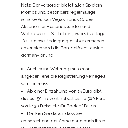
Netz. Der Versorger bietet allen Spielern
Promos und besonders regelmäßige
schicke Vulkan Vegas Bonus Codes,
Aktionen für Bestandskunden und
Wettbewerbe. Sie haben jeweils five Tage
Zeit, 1 diese Bedingungen über erreichen,
ansonsten wird die Boni gelöscht
casino
germany online
.
Auch seine Währung muss man
angeben, ehe die Registrierung verriegelt
werden muss.
Ab einer Einzahlung von 15 Euro gibt
dieses 150 Prozent Rabatt bis zu 500 Euro
sowie 30 Freispiele für Book of Fallen.
Denken Sie daran, dass Sie
entsprechend der Anmeldung auch Ihren