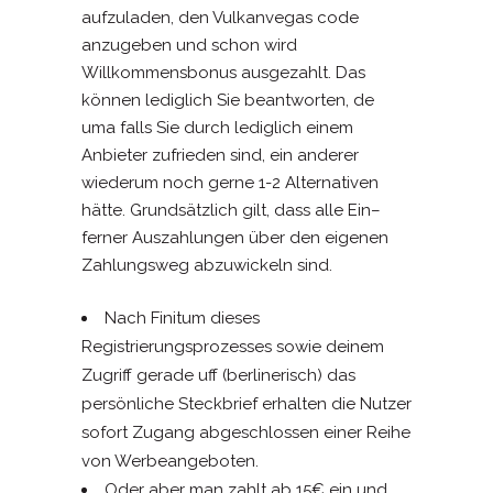
aufzuladen, den Vulkanvegas code
anzugeben und schon wird
Willkommensbonus ausgezahlt. Das
können lediglich Sie beantworten, de
uma falls Sie durch lediglich einem
Anbieter zufrieden sind, ein anderer
wiederum noch gerne 1-2 Alternativen
hätte. Grundsätzlich gilt, dass alle Ein–
ferner Auszahlungen über den eigenen
Zahlungsweg abzuwickeln sind.
Nach Finitum dieses
Registrierungsprozesses sowie deinem
Zugriff gerade uff (berlinerisch) das
persönliche Steckbrief erhalten die Nutzer
sofort Zugang abgeschlossen einer Reihe
von Werbeangeboten.
Oder aber man zahlt ab 15€ ein und