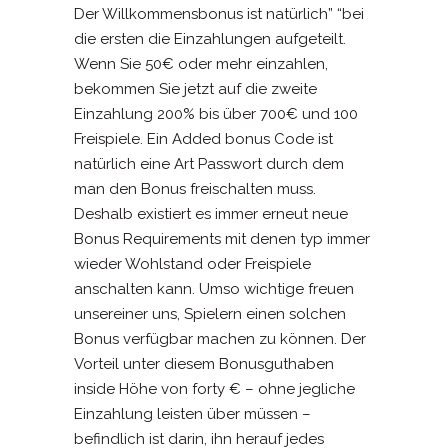
Der Willkommensbonus ist natürlich” “bei
die ersten die Einzahlungen aufgeteilt.
Wenn Sie 50€ oder mehr einzahlen,
bekommen Sie jetzt auf die zweite
Einzahlung 200% bis über 700€ und 100
Freispiele. Ein Added bonus Code ist
natürlich eine Art Passwort durch dem
man den Bonus freischalten muss.
Deshalb existiert es immer erneut neue
Bonus Requirements mit denen typ immer
wieder Wohlstand oder Freispiele
anschalten kann. Umso wichtige freuen
unsereiner uns, Spielern einen solchen
Bonus verfügbar machen zu können. Der
Vorteil unter diesem Bonusguthaben
inside Höhe von forty € – ohne jegliche
Einzahlung leisten über müssen –
befindlich ist darin, ihn herauf jedes