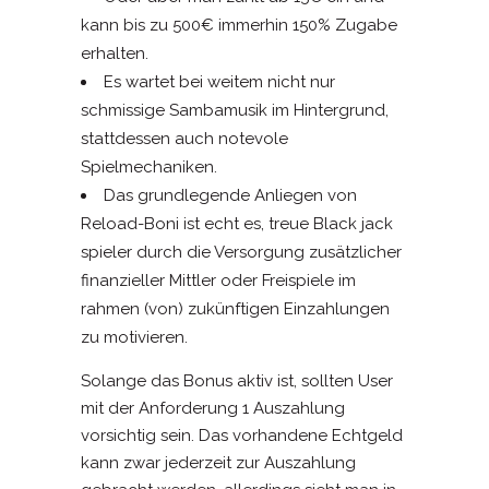
kann bis zu 500€ immerhin 150% Zugabe
erhalten.
Es wartet bei weitem nicht nur
schmissige Sambamusik im Hintergrund,
stattdessen auch notevole
Spielmechaniken.
Das grundlegende Anliegen von
Reload-Boni ist echt es, treue Black jack
spieler durch die Versorgung zusätzlicher
finanzieller Mittler oder Freispiele im
rahmen (von) zukünftigen Einzahlungen
zu motivieren.
Solange das Bonus aktiv ist, sollten User
mit der Anforderung 1 Auszahlung
vorsichtig sein. Das vorhandene Echtgeld
kann zwar jederzeit zur Auszahlung