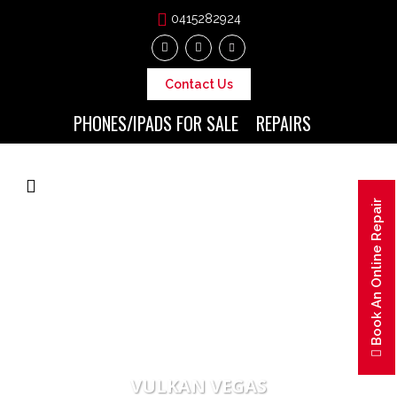
0415282924
Contact Us
PHONES/IPADS FOR SALE
REPAIRS
Book An Online Repair
VULKAN VEGAS