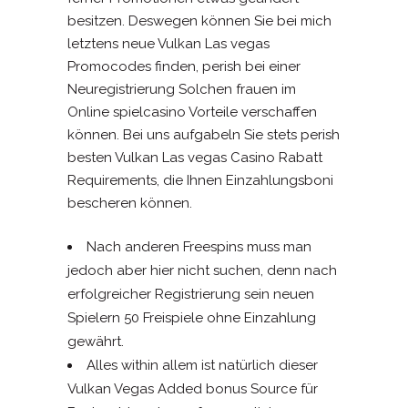
besitzen. Deswegen können Sie bei mich
letztens neue Vulkan Las vegas
Promocodes finden, perish bei einer
Neuregistrierung Solchen frauen im
Online spielcasino Vorteile verschaffen
können. Bei uns aufgabeln Sie stets perish
besten Vulkan Las vegas Casino Rabatt
Requirements, die Ihnen Einzahlungsboni
bescheren können.
Nach anderen Freespins muss man
jedoch aber hier nicht suchen, denn nach
erfolgreicher Registrierung sein neuen
Spielern 50 Freispiele ohne Einzahlung
gewährt.
Alles within allem ist natürlich dieser
Vulkan Vegas Added bonus Source für