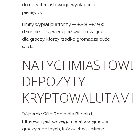
do natychmiastowego wypłacenia
pieniędzy.
Limity wypłat platformy — €500–€1500
dziennie — są więcej niż wystarczające
dla graczy, którzy rzadko gromadzą duże
salda.
NATYCHMIASTOW
DEPOZYTY
KRYPTOWALUTAM
Wsparcie Wild Robin dla Bitcoin i
Ethereum jest szczególnie atrakcyjne dla
graczy mobilnych, którzy chcą uniknąć