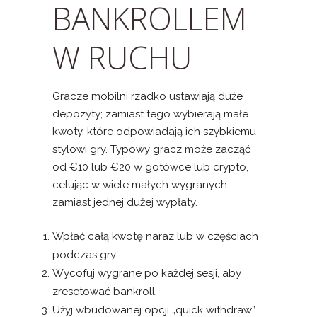
BANKROLLEM
W RUCHU
Gracze mobilni rzadko ustawiają duże
depozyty; zamiast tego wybierają małe
kwoty, które odpowiadają ich szybkiemu
stylowi gry. Typowy gracz może zacząć
od €10 lub €20 w gotówce lub crypto,
celując w wiele małych wygranych
zamiast jednej dużej wypłaty.
Wpłać całą kwotę naraz lub w częściach
podczas gry.
Wycofuj wygrane po każdej sesji, aby
zresetować bankroll.
Użyj wbudowanej opcji „quick withdraw”