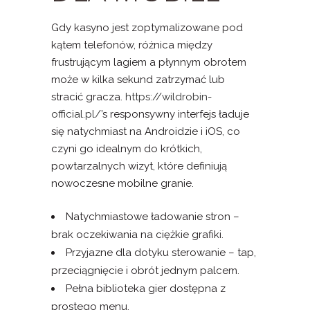
Gdy kasyno jest zoptymalizowane pod
kątem telefonów, różnica między
frustrującym lagiem a płynnym obrotem
może w kilka sekund zatrzymać lub
stracić gracza.
https://wildrobin-
official.pl/
’s responsywny interfejs ładuje
się natychmiast na Androidzie i iOS, co
czyni go idealnym do krótkich,
powtarzalnych wizyt, które definiują
nowoczesne mobilne granie.
Natychmiastowe ładowanie stron –
brak oczekiwania na ciężkie grafiki.
Przyjazne dla dotyku sterowanie – tap,
przeciągnięcie i obrót jednym palcem.
Pełna biblioteka gier dostępna z
prostego menu.