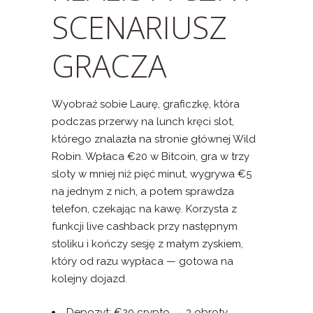
SCENARIUSZ
GRACZA
Wyobraź sobie Laurę, graficzkę, która
podczas przerwy na lunch kręci slot,
którego znalazła na stronie głównej Wild
Robin. Wpłaca €20 w Bitcoin, gra w trzy
sloty w mniej niż pięć minut, wygrywa €5
na jednym z nich, a potem sprawdza
telefon, czekając na kawę. Korzysta z
funkcji live cashback przy następnym
stoliku i kończy sesję z małym zyskiem,
który od razu wypłaca — gotowa na
kolejny dojazd.
Depozyt: €20 crypto → 3 obroty