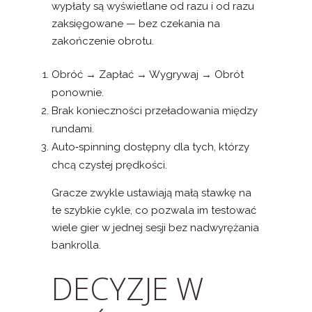
wypłaty są wyświetlane od razu i od razu
zaksięgowane — bez czekania na
zakończenie obrotu.
Obróć → Zapłać → Wygrywaj → Obrót
ponownie.
Brak konieczności przeładowania między
rundami.
Auto‑spinning dostępny dla tych, którzy
chcą czystej prędkości.
Gracze zwykle ustawiają małą stawkę na
te szybkie cykle, co pozwala im testować
wiele gier w jednej sesji bez nadwyrężania
bankrolla.
DECYZJE W