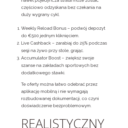
nawet pojedyncza strata może zostać
częściowo odzyskana bez czekania na
duży wygrany cykl.
Weekly Reload Bonus – podwój depozyt
do €500 jednym kliknięciem.
Live Cashback – zarabiaj do 25% podczas
sesji na żywo przy stole, grając.
Accumulator Boost – zwiększ swoje
szanse na zakładach sportowych bez
dodatkowego stawki.
Te oferty można łatwo odebrać przez
aplikację mobilną i nie wymagają
rozbudowanej dokumentacji, co czyni
doświadczenie bezproblemowym.
REALISTYCZNY