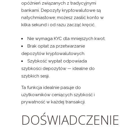
opóźnień związanych z tradycyjnymi
bankami. Depozyty kryptowalutowe są
natychmiastowe; możesz zasilić konto w
kilka sekund i od razu zacząć kręcić.
Nie wymaga KYC dla mniejszych kwot.
Brak opłat za przetwarzanie
depozytów kryptowalutowych.
Szybkość wypłat odpowiada
szybkości depozytów — idealne do
szybkich sesji.
Ta funkcja idealnie pasuje do
użytkowników ceniących szybkość i
prywatność w każdej transakcji.
DOŚWIADCZENIE