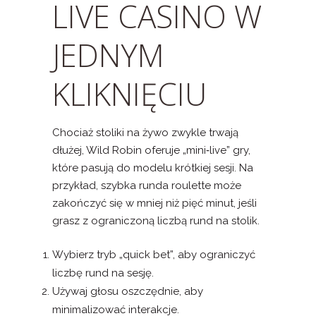
LIVE CASINO W
JEDNYM
KLIKNIĘCIU
Chociaż stoliki na żywo zwykle trwają
dłużej, Wild Robin oferuje „mini‑live” gry,
które pasują do modelu krótkiej sesji. Na
przykład, szybka runda roulette może
zakończyć się w mniej niż pięć minut, jeśli
grasz z ograniczoną liczbą rund na stolik.
Wybierz tryb „quick bet”, aby ograniczyć
liczbę rund na sesję.
Używaj głosu oszczędnie, aby
minimalizować interakcje.