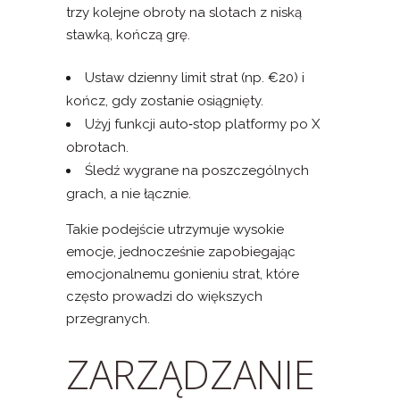
trzy kolejne obroty na slotach z niską
stawką, kończą grę.
Ustaw dzienny limit strat (np. €20) i
kończ, gdy zostanie osiągnięty.
Użyj funkcji auto‑stop platformy po X
obrotach.
Śledź wygrane na poszczególnych
grach, a nie łącznie.
Takie podejście utrzymuje wysokie
emocje, jednocześnie zapobiegając
emocjonalnemu gonieniu strat, które
często prowadzi do większych
przegranych.
ZARZĄDZANIE