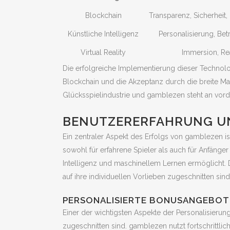
Blockchain
Transparenz, Sicherheit,
Künstliche Intelligenz
Personalisierung, Be
Virtual Reality
Immersion, Re
Die erfolgreiche Implementierung dieser Technolo
Blockchain und die Akzeptanz durch die breite Ma
Glücksspielindustrie und gamblezen steht an vord
BENUTZERERFAHRUNG U
Ein zentraler Aspekt des Erfolgs von gamblezen ist
sowohl für erfahrene Spieler als auch für Anfänger
Intelligenz und maschinellem Lernen ermöglicht. 
auf ihre individuellen Vorlieben zugeschnitten sin
PERSONALISIERTE BONUSANGEBOT
Einer der wichtigsten Aspekte der Personalisierung
zugeschnitten sind. gamblezen nutzt fortschrittli